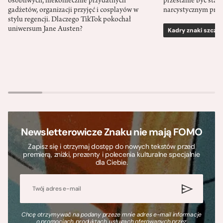
osobliwych, niekoniecznie przydatnych
przestanie być sta
gadżetów, organizacji przyjęć i cosplayów w
narcystycznym pro
stylu regencji. Dlaczego TikTok pokochał
uniwersum Jane Austen?
Kadry znaki szcze
Newsletterowicze Znaku nie mają FOMO
Zapisz się i otrzymaj dostęp do nowych tekstów przed
premierą, zniżki, prezenty i polecenia kulturalne specjalnie
dla Ciebie.
Chcę otrzymywać na podany przeze mnie adres e-mail informacje
o promocjach, produktach, usługach oferowanych przez