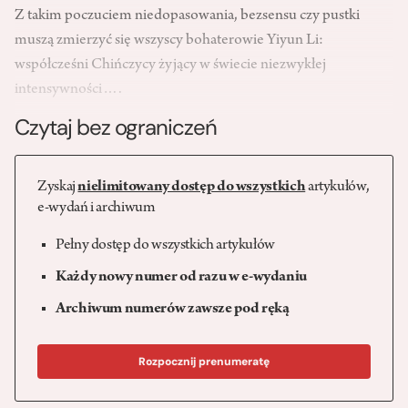
Z takim poczuciem niedopasowania, bezsensu czy pustki
muszą zmierzyć się wszyscy bohaterowie Yiyun Li:
współcześni Chińczycy żyjący w świecie niezwykłej
intensywności….
Czytaj bez ograniczeń
Zyskaj
nielimitowany dostęp do wszystkich
artykułów,
e-wydań i archiwum
Pełny dostęp do wszystkich artykułów
Każdy nowy numer od razu w e-wydaniu
Archiwum numerów zawsze pod ręką
Rozpocznij prenumeratę