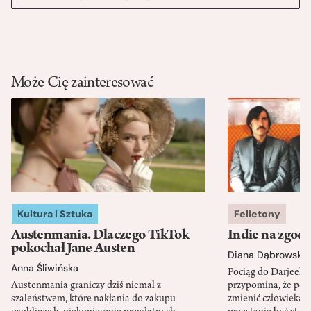
Może Cię zainteresować
Kultura i Sztuka
Felietony
Austenmania. Dlaczego TikTok
Indie na zgod
pokochał Jane Austen
Diana Dąbrowska
Anna Śliwińska
Pociąg do Darjeeli
Austenmania graniczy dziś niemal z
przypomina, że po
szaleństwem, które nakłania do zakupu
zmienić człowieka d