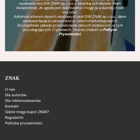
wydawnictwo SIW ZNAK sp. z o.o. z siedzibą w Krakowie. Mam
świadomość, że zgoda jest dobrowolna i mogę ją w każdej chwili
wycofać.
Administratorem danych osobowych jest SIW ZNAK sp. z o.o., dane
osobowe będą przetwarzane w celach marketingowych.
Szczegółowe zasady przetwarzania danych osobowych, w tym
przysługujących Ci prawach, można znaleźć w
Polityce
Prywatności
.
ZNAK
O nas
Dla autorów
Dla reklamodawców
Kontakt
Gdzie mogę kupić ZNAK?
Regulamin
Polityka prywatności