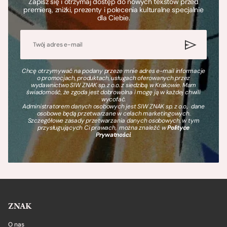
Zapisz się i otrzymaj dostęp do nowych tekstów przed
premierą, zniżki, prezenty i polecenia kulturalne specjalnie
dla Ciebie.
Chcę otrzymywać na podany przeze mnie adres e-mail informacje
o promocjach, produktach, usługach oferowanych przez
wydawnictwo SIW ZNAK sp. z o.o. z siedzibą w Krakowie. Mam
świadomość, że zgoda jest dobrowolna i mogę ją w każdej chwili
wycofać.
Administratorem danych osobowych jest SIW ZNAK sp. z o.o., dane
osobowe będą przetwarzane w celach marketingowych.
Szczegółowe zasady przetwarzania danych osobowych, w tym
przysługujących Ci prawach, można znaleźć w
Polityce
Prywatności
.
ZNAK
O nas