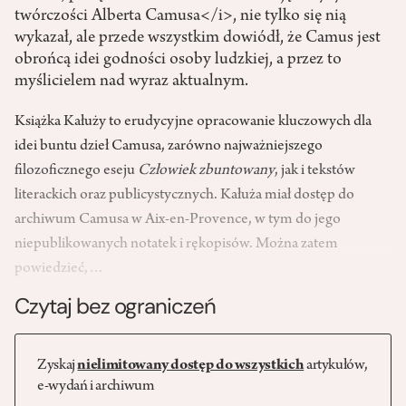
twórczości Alberta Camusa</i>, nie tylko się nią
wykazał, ale przede wszystkim dowiódł, że Camus jest
obrońcą idei godności osoby ludzkiej, a przez to
myślicielem nad wyraz aktualnym.
Książka Kałuży to erudycyjne opracowanie kluczowych dla
idei buntu dzieł Camusa, zarówno najważniejszego
filozoficznego eseju
Człowiek zbuntowany
, jak i tekstów
literackich oraz publicystycznych. Kałuża miał dostęp do
archiwum Camusa w Aix-en-Provence, w tym do jego
niepublikowanych notatek i rękopisów. Można zatem
powiedzieć,…
Czytaj bez ograniczeń
Zyskaj
nielimitowany dostęp do wszystkich
artykułów,
e-wydań i archiwum