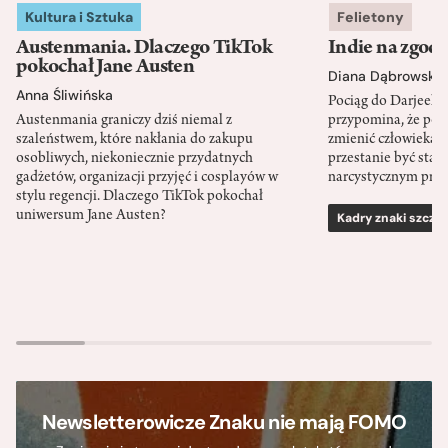
Kultura i Sztuka
Felietony
Austenmania. Dlaczego TikTok
Indie na zgod
pokochał Jane Austen
Diana Dąbrowska
Anna Śliwińska
Pociąg do Darjeeli
Austenmania graniczy dziś niemal z
przypomina, że po
szaleństwem, które nakłania do zakupu
zmienić człowieka d
osobliwych, niekoniecznie przydatnych
przestanie być sta
gadżetów, organizacji przyjęć i cosplayów w
narcystycznym pro
stylu regencji. Dlaczego TikTok pokochał
uniwersum Jane Austen?
Kadry znaki szcze
Newsletterowicze Znaku nie mają FOMO