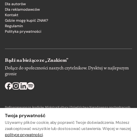
Dla autorów
Dla reklamodawców
Kontakt
Gdzie mogę kupić ZNAK?
Regulamin
Polityka prywatności
Bądź na bieżąco ze „Znakiem”
Dołącz do społeczności naszych czytelnikow. Dysktuj w najlepszym
gronie
Dofinansowano ze środków Ministra Kultury i Dziedzictwa Narodowego pochodzących
z Funduszu Promocji Kultury – państwowego funduszu celowego.
Twoja prywatność
Używamy plików cookie, aby poprawić Twoje doświadczenia. Możesz
zaakceptować wszystkie lub dostosować ustawienia. Więcej w naszej
polityce prywatności
.