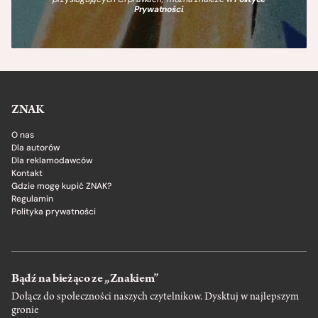
Prywatności
.
ZNAK
O nas
Dla autorów
Dla reklamodawców
Kontakt
Gdzie mogę kupić ZNAK?
Regulamin
Polityka prywatności
Bądź na bieżąco ze „Znakiem”
Dołącz do społeczności naszych czytelnikow. Dysktuj w najlepszym
gronie