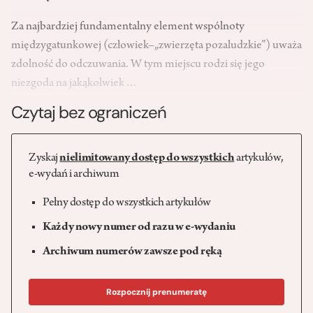
Za najbardziej fundamentalny element wspólnoty
międzygatunkowej (człowiek–„zwierzęta pozaludzkie”) uważa
zdolność do odczuwania. W tym miejscu rodzi się jego
niezgoda na jakąkolwiek…
Czytaj bez ograniczeń
Zyskaj
nielimitowany dostęp do wszystkich
artykułów,
e-wydań i archiwum
Pełny dostęp do wszystkich artykułów
Każdy nowy numer od razu w e-wydaniu
Archiwum numerów zawsze pod ręką
Rozpocznij prenumeratę