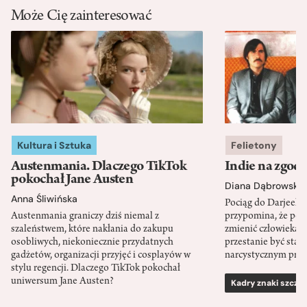
Może Cię zainteresować
Kultura i Sztuka
Felietony
Austenmania. Dlaczego TikTok
Indie na zgod
pokochał Jane Austen
Diana Dąbrowska
Anna Śliwińska
Pociąg do Darjeeli
Austenmania graniczy dziś niemal z
przypomina, że po
szaleństwem, które nakłania do zakupu
zmienić człowieka d
osobliwych, niekoniecznie przydatnych
przestanie być sta
gadżetów, organizacji przyjęć i cosplayów w
narcystycznym pro
stylu regencji. Dlaczego TikTok pokochał
uniwersum Jane Austen?
Kadry znaki szcze