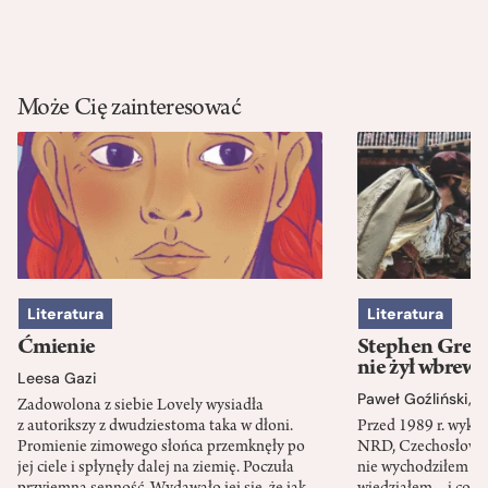
Może Cię zainteresować
Literatura
Literatura
Ćmienie
Stephen Green
nie żył wbrew 
Leesa Gazi
Paweł Goźliński
,
S
Zadowolona z siebie Lovely wysiadła
z autorikszy z dwudziestoma taka w dłoni.
Przed 1989 r. wykł
Promienie zimowego słońca przemknęły po
NRD, Czechosłowacj
jej ciele i spłynęły dalej na ziemię. Poczuła
nie wychodziłem po