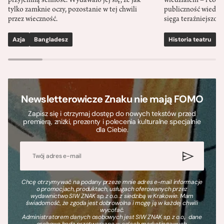
przyjemną senność. Wydawało jej się, że jak
wiedziałem – i co w
tylko zamknie oczy, pozostanie w tej chwili
publiczność wiedzia
przez wieczność.
sięga teraźniejszośc
Azja
Bangladesz
Historia teatru
S
Newsletterowicze Znaku nie mają FOMO
Zapisz się i otrzymaj dostęp do nowych tekstów przed
premierą, zniżki, prezenty i polecenia kulturalne specjalnie
dla Ciebie.
Chcę otrzymywać na podany przeze mnie adres e-mail informacje
o promocjach, produktach, usługach oferowanych przez
wydawnictwo SIW ZNAK sp. z o.o. z siedzibą w Krakowie. Mam
świadomość, że zgoda jest dobrowolna i mogę ją w każdej chwili
wycofać.
Administratorem danych osobowych jest SIW ZNAK sp. z o.o., dane
osobowe będą przetwarzane w celach marketingowych.