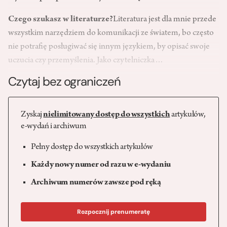
Czego szukasz w literaturze?
Literatura jest dla mnie przede
wszystkim narzędziem do komunikacji ze światem, bo często
nie potrafię posługiwać się innym językiem, by opisać swoje
uczucia czy przemyślenia. Jako czytelniczka…
Czytaj bez ograniczeń
Zyskaj
nielimitowany dostęp do wszystkich
artykułów,
e-wydań i archiwum
Pełny dostęp do wszystkich artykułów
Każdy nowy numer od razu w e-wydaniu
Archiwum numerów zawsze pod ręką
Rozpocznij prenumeratę