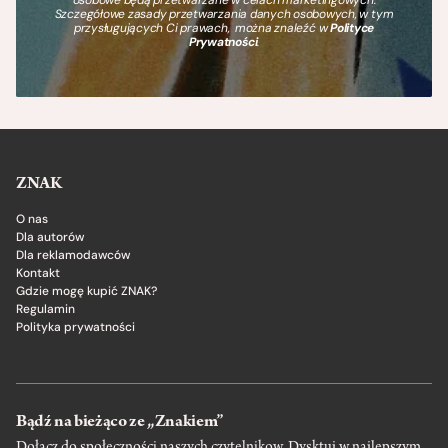
Szczegółowe zasady przetwarzania danych osobowych, w tym
przysługujących Ci prawach, można znaleźć w
Polityce
Prywatności
.
ZNAK
O nas
Dla autorów
Dla reklamodawców
Kontakt
Gdzie mogę kupić ZNAK?
Regulamin
Polityka prywatności
Bądź na bieżąco ze „Znakiem”
Dołącz do społeczności naszych czytelnikow. Dysktuj w najlepszym