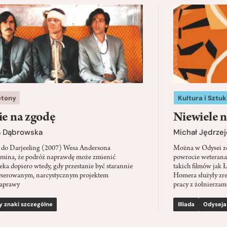
etony
Kultura i Sztuk
ie na zgodę
Niewiele n
a Dąbrowska
Michał Jędrzej
 do Darjeeling (2007) Wesa Andersona
Można w Odysei zo
mina, że podróż naprawdę może zmienić
powrocie weterana
eka dopiero wtedy, gdy przestanie być starannie
takich filmów jak 
serowanym, narcystycznym projektem
Homera służyły zre
aprawy
pracy z żołnierzami
y znaki szczególne
Illiada
Odyseja