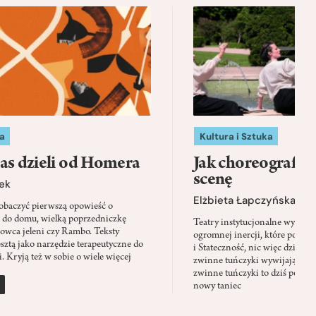
a
Kultura i Sztuka
as dzieli od Homera
Jak choreografia
scenę
ek
Elżbieta Łapczyńska
baczyć pierwszą opowieść o
 do domu, wielką poprzedniczkę
Teatry instytucjonalne wyobra
Łowca jeleni czy Rambo. Teksty
ogromnej inercji, które ponad 
sztą jako narzędzie terapeutyczne do
i Stateczność, nic więc dziwne
. Kryją też w sobie o wiele więcej
zwinne tuńczyki wywijają zach
zwinne tuńczyki to dziś perfor
nowy taniec