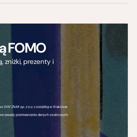
ają FOMO
zniżki, prezenty i
 SIW ZNAK sp. z o.o. z siedzibą w Krakowie.
owe zasady przetwarzania danych osobowych,