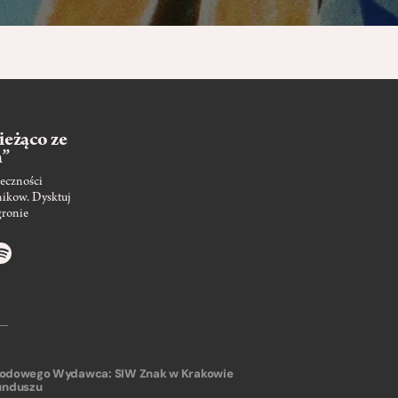
ieżąco ze
m”
eczności
nikow. Dysktuj
gronie
arodowego
Wydawca: SIW Znak w Krakowie
unduszu