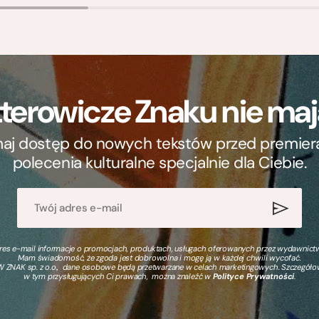
terowicze Znaku nie m
ymaj dostęp do nowych tekstów przed premierą, 
polecenia kulturalne specjalnie dla Ciebie.
s e-mail informacje o promocjach, produktach, usługach oferowanych przez wydawnictwo
Mam świadomość, że zgoda jest dobrowolna i mogę ją w każdej chwili wycofać.
 ZNAK sp. z o.o., dane osobowe będą przetwarzane w celach marketingowych. Szczegół
w tym przysługujących Ci prawach, można znaleźć w
Polityce Prywatności
.