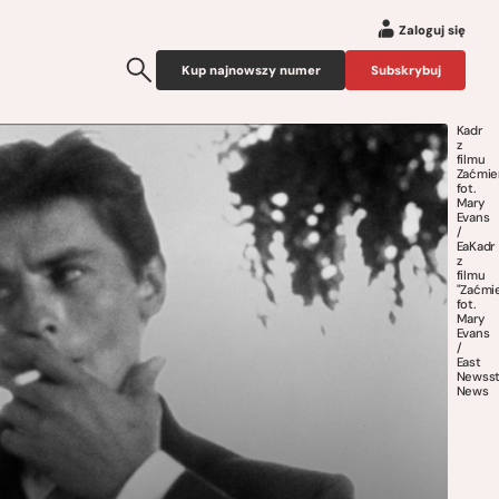
Zaloguj się
Kup najnowszy numer
Subskrybuj
Kadr
z
filmu
Zaćmie
fot.
Mary
Evans
/
EaKadr
z
filmu
"Zaćmi
fot.
Mary
Evans
/
East
Newss
News