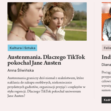
Kultura i Sztuka
Feli
Austenmania. Dlaczego TikTok
Ind
pokochał Jane Austen
Dian
Anna Śliwińska
Pociąg
przypo
Austenmania graniczy dziś niemal z szaleństwem, które
człowi
nakłania do zakupu osobliwych, niekoniecznie
wyreży
przydatnych gadżetów, organizacji przyjęć i cosplayów w
samon
stylu regencji. Dlaczego TikTok pokochał uniwersum
Jane Austen?
Kadr