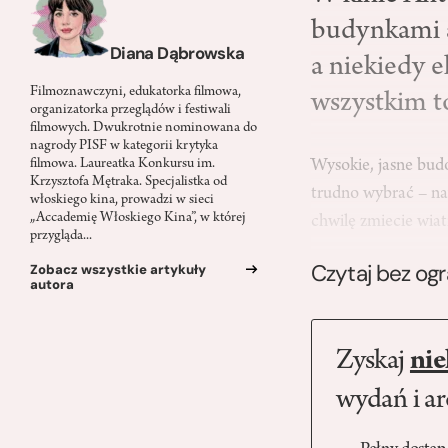
budynkami a
Diana Dąbrowska
a niekiedy 
Filmoznawczyni, edukatorka filmowa,
wszystkim t
organizatorka przeglądów i festiwali
filmowych. Dwukrotnie nominowana do
nagrody PISF w kategorii krytyka
Wysokie, jasne budo
filmowa. Laureatka Konkursu im.
Krzysztofa Mętraka. Specjalistka od
trudno wybrać – naw
włoskiego kina, prowadzi w sieci
„Accademię Włoskiego Kina”, w której
chwilę zmiecie wia
przygląda...
Czytaj bez og
Zobacz wszystkie artykuły
autora
Zyskaj
nie
wydań i a