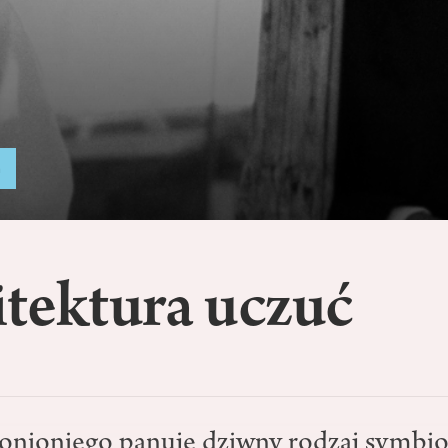
a
tektura uczuć
onioniego panuje dziwny rodzaj symbi