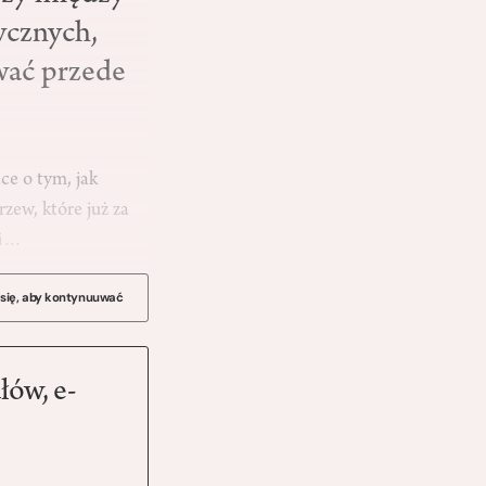
ycznych,
wać przede
ce o tym, jak
zew, które już za
ci…
 się, aby kontynuuwać
łów, e-