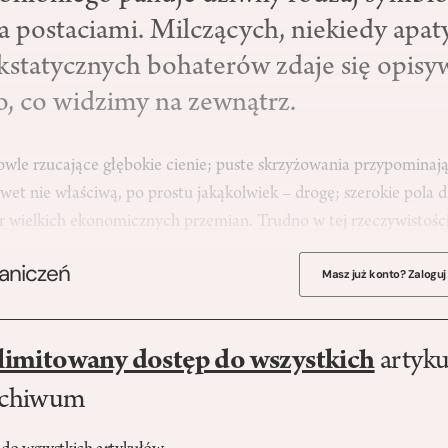
 postaciami. Milczących, niekiedy apat
ekstatycznych bohaterów zdaje się opisy
o, co widzimy na zewnątrz.
wle rzucające głębokie cienie; puste skrzyżowania przypominają
et nie właściwą, po prostu jakąkolwiek – drogę; szerokie pola dr
tr wielkich ekonomicznych przemian. Trudno w tej rzeczywistoś
raniczeń
Masz już konto? Zaloguj
limitowany dostęp do wszystkich
artyku
rchiwum