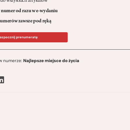
 do wszystkich artykułów
numer od razu w e-wydaniu
umerów zawsze pod ręką
ozpocznij prenumeratę
ę w numerze:
Najlepsze miejsce do życia