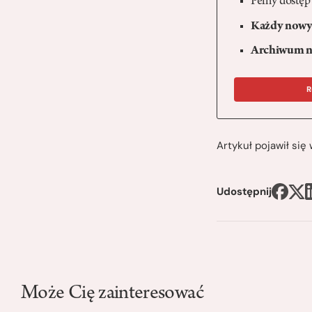
Pełny dostęp
Każdy nowy 
Archiwum n
R
Artykuł pojawił si
Udostępnij
Może Cię zainteresować