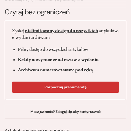
mowska, brytyjska historyk polskiego…
Czytaj bez ograniczeń
Zyskaj
nielimitowany dostęp do wszystkich
artykułów,
e-wydań i archiwum
Pełny dostęp do wszystkich artykułów
Każdy nowy numer od razu w e-wydaniu
Archiwum numerów zawsze pod ręką
Rozpocznij prenumeratę
Masz już konto? Zaloguj się, aby kontynuuwać
Artykuł pojawił się w numerze: