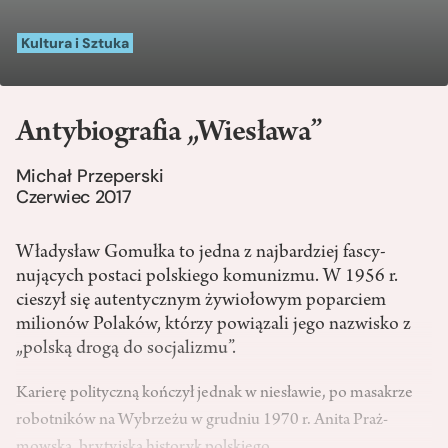
Kultura i Sztuka
Antybiografia „Wiesława”
Michał Przeperski
Czerwiec 2017
Władysław Gomułka to jedna z najbardziej fascy­
nujących postaci polskiego komunizmu. W 1956 r.
cieszył się autentycznym żywiołowym poparciem
milionów Polaków, którzy powiązali jego nazwisko z
„polską drogą do socjalizmu”.
Karierę polityczną kończył jednak w niesławie, po masakrze
robot­ników na Wybrzeżu w grudniu 1970 r. Anita Praż­