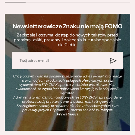
Newsletterowicze Znaku nie mają FOMO
Zapisz się i otrzymaj dostęp do nowych tekstów przed
premierą, zniżki, prezenty i polecenia kulturalne specjalnie
dla Ciebie.
Chcę otrzymywać na podany przeze mnie adres e-mail informacje
o promocjach, produktach, usługach oferowanych przez
wydawnictwo SIW ZNAK sp. z o.o. z siedzibą w Krakowie. Mam
świadomość, że zgoda jest dobrowolna i mogę ją w każdej chwili
wycofać.
Administratorem danych osobowych jest SIW ZNAK sp. z o.o., dane
osobowe będą przetwarzane w celach marketingowych.
Szczegółowe zasady przetwarzania danych osobowych, w tym
przysługujących Ci prawach, można znaleźć w
Polityce
Prywatności
.