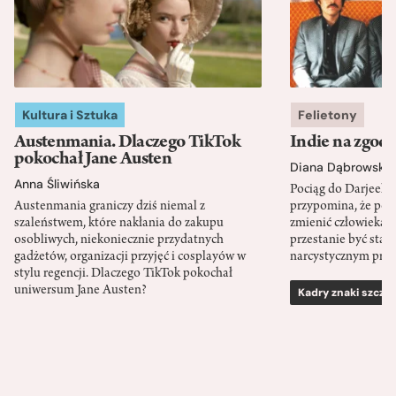
Kultura i Sztuka
Felietony
Austenmania. Dlaczego TikTok
Indie na zgod
pokochał Jane Austen
Diana Dąbrowska
Anna Śliwińska
Pociąg do Darjeeli
Austenmania graniczy dziś niemal z
przypomina, że po
szaleństwem, które nakłania do zakupu
zmienić człowieka d
osobliwych, niekoniecznie przydatnych
przestanie być sta
gadżetów, organizacji przyjęć i cosplayów w
narcystycznym pro
stylu regencji. Dlaczego TikTok pokochał
uniwersum Jane Austen?
Kadry znaki szcze