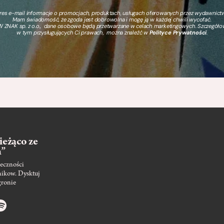
s e-mail informacje o promocjach, produktach, usługach oferowanych przez wydawnictwo
Mam świadomość, że zgoda jest dobrowolna i mogę ją w każdej chwili wycofać.
 ZNAK sp. z o.o., dane osobowe będą przetwarzane w celach marketingowych. Szczegół
w tym przysługujących Ci prawach, można znaleźć w
Polityce Prywatności
.
ieżąco ze
m”
eczności
nikow. Dysktuj
gronie