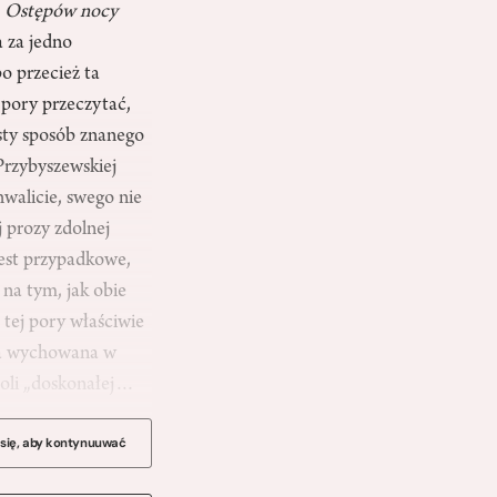
h
Ostępów nocy
 za jedno
o przecież ta
 pory przeczytać,
isty sposób znanego
Przybyszewskiej
hwalicie, swego nie
 prozy zdolnej
est przypadkowe,
 na tym, jak obie
 tej pory właściwie
mka wychowana w
roli „doskonałej…
 się, aby kontynuuwać