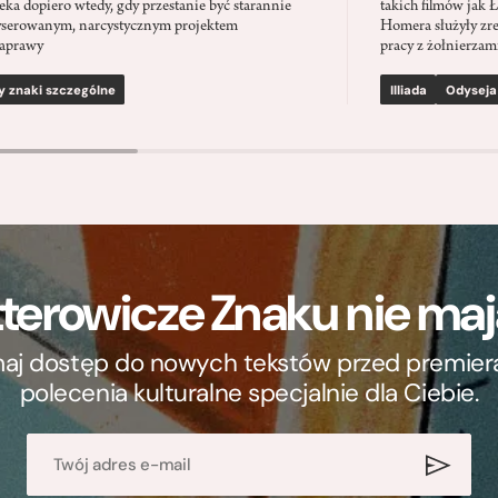
eka dopiero wtedy, gdy przestanie być starannie
takich filmów jak 
serowanym, narcystycznym projektem
Homera służyły zre
aprawy
pracy z żołnierzami
y znaki szczególne
Illiada
Odyseja
terowicze Znaku nie m
ymaj dostęp do nowych tekstów przed premierą, 
polecenia kulturalne specjalnie dla Ciebie.