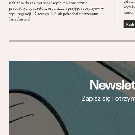
człowi
nakłania do zakupu osobliwych, niekoniecznie
wyreży
przydatnych gadżetów, organizacji przyjęć i cosplayów w
samon
stylu regencji. Dlaczego TikTok pokochał uniwersum
Jane Austen?
Kadr
Newslet
Zapisz się i otrz