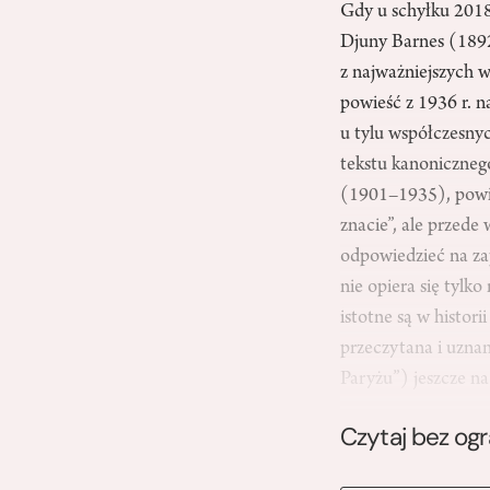
Gdy u schyłku 2018
Djuny Barnes (189
z najważniejszych w
powieść z 1936 r. n
u tylu współczesny
tekstu kanoniczneg
(1901–1935), powieś
znacie”, ale przede
odpowiedzieć na za
nie opiera się tylk
istotne są w histor
przeczytana i uzna
Paryżu”) jeszcze n
Czytaj bez og