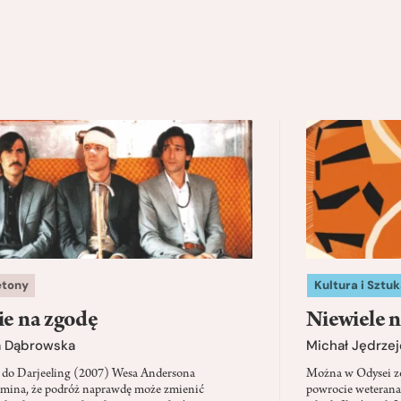
etony
Kultura i Sztuk
ie na zgodę
Niewiele n
a Dąbrowska
Michał Jędrzej
 do Darjeeling (2007) Wesa Andersona
Można w Odysei zo
mina, że podróż naprawdę może zmienić
powrocie weterana