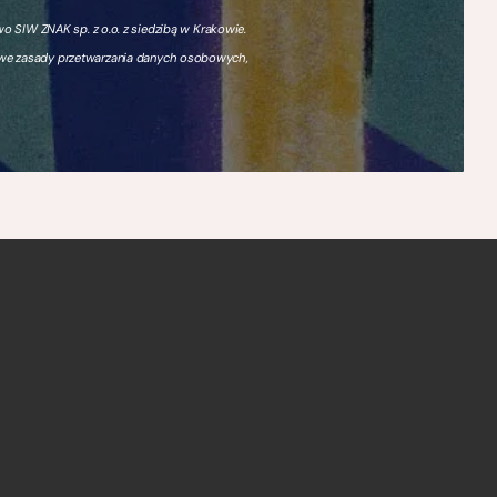
 SIW ZNAK sp. z o.o. z siedzibą w Krakowie.
owe zasady przetwarzania danych osobowych,