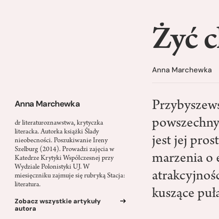
Żyć c
Anna Marchewka
Anna Marchewka
Przybyszews
powszechnyc
dr literaturoznawstwa, krytyczka
literacka. Autorka książki Ślady
jest jej pro
nieobecności. Poszukiwanie Ireny
Szelburg (2014). Prowadzi zajęcia w
marzenia o 
Katedrze Krytyki Współczesnej przy
Wydziale Polonistyki UJ. W
atrakcyjnoś
miesięczniku zajmuje się rubryką Stacja:
literatura.
kuszące puła
Zobacz wszystkie artykuły
autora