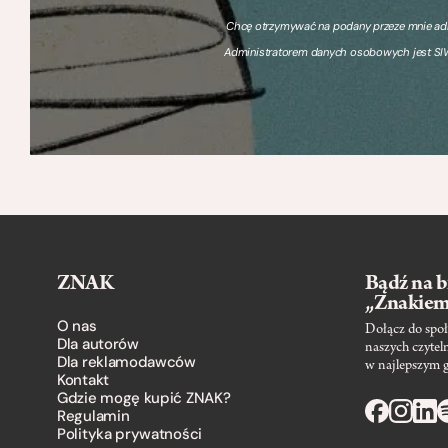
Chcę otrzymywać na podany przeze mnie adre
Administratorem danych osobowych jest SIW
ZNAK
Bądź na b
„Znakie
O nas
Dołącz do społ
Dla autorów
naszych czytel
Dla reklamodawców
w najlepszym 
Kontakt
Gdzie mogę kupić ZNAK?
Regulamin
Polityka prywatności