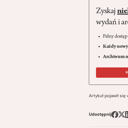
Zyskaj
nie
wydań i a
Pełny dostęp
Każdy nowy 
Archiwum n
R
Artykuł pojawił si
Udostępnij