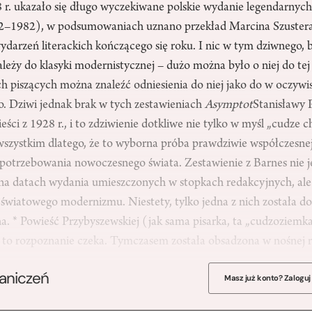
 r. ukazało się długo wyczekiwane polskie wydanie legendarnyc
2–1982), w podsumowaniach uznano przekład Marcina Szustera
ydarzeń literackich kończącego się roku. I nic w tym dziwnego, b
ależy do klasyki modernistycznej – dużo można było o niej do tej
ch piszących można znaleźć odniesienia do niej jako do w oczyw
o. Dziwi jednak brak w tych zestawieniach
Asymptot
Stanisławy 
ci z 1928 r., i to zdziwienie dotkliwe nie tylko w myśl „cudze c
 wszystkim dlatego, że to wyborna próba prawdziwie współczesnej
potrzebowania nowoczesnego świata. Zestawienie z Barnes nie j
o na datach wydania umieszczonych w stopkach redakcyjnych, ale
ii światowego modernizmu. Niestety, tylko jedna z nich została do
na. * Powieść Przybyszewskiej (jak sama pisarka, ta „cudzozie
a to rozpoznanie czeka. Tymczasem została obsadzona w nośnej 
raniczeń
Masz już konto? Zaloguj