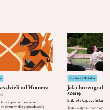
a
Kultura i Sztuka
as dzieli od Homera
Jak choreografia
scenę
ek
Elżbieta Łapczyńska
baczyć pierwszą opowieść o
 do domu, wielką poprzedniczkę
Teatry instytucjonalne wyobra