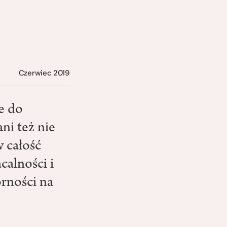
Czerwiec 2019
e do
ni też nie
w całość
calności i
rności na