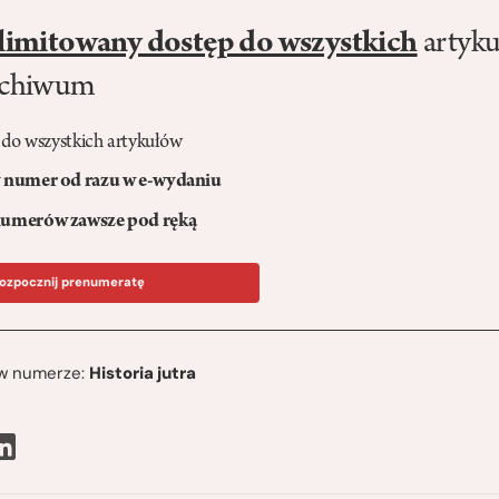
limitowany dostęp do wszystkich
artyku
rchiwum
 do wszystkich artykułów
numer od razu w e-wydaniu
umerów zawsze pod ręką
ozpocznij prenumeratę
ę w numerze:
Historia jutra