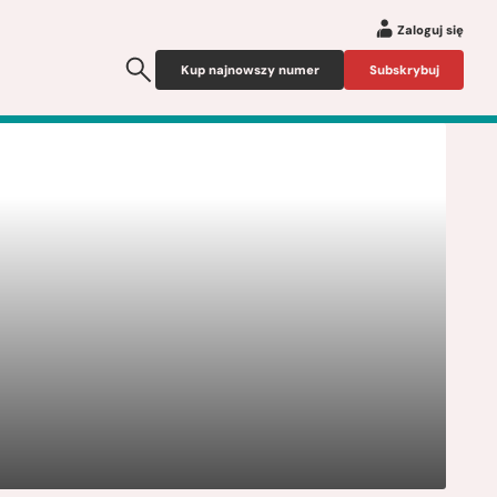
Zaloguj się
Kup najnowszy numer
Subskrybuj