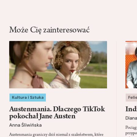
Może Cię zainteresować
Kultura i Sztuka
Feli
Austenmania. Dlaczego TikTok
Ind
pokochał Jane Austen
Dian
Anna Śliwińska
Pociąg
przypo
Austenmania graniczy dziś niemal z szaleństwem, które