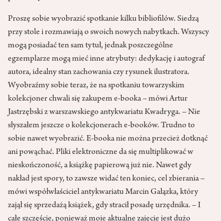
Proszę sobie wyobrazić spotkanie kilku bibliofilów. Siedzą
przy stole i rozmawiają o swoich nowych nabytkach. Wszyscy
mogą posiadać ten sam tytuł, jednak poszczególne
egzemplarze mogą mieć inne atrybuty: dedykację i autograf
autora, idealny stan zachowania czy rysunek ilustratora.
Wyobraźmy sobie teraz, że na spotkaniu towarzyskim
kolekcjoner chwali się zakupem e-booka – mówi Artur
Jastrzębski z warszawskiego antykwariatu Kwadryga. – Nie
słyszałem jeszcze o kolekcjonerach e-booków. Trudno to
sobie nawet wyobrazić. E-booka nie można przecież dotknąć
ani powąchać. Pliki elektroniczne da się multiplikować w
nieskończoność, a książkę papierową już nie. Nawet gdy
nakład jest spory, to zawsze widać ten koniec, cel zbierania –
mówi współwłaściciel antykwariatu Marcin Gałązka, który
zajął się sprzedażą książek, gdy stracił posadę urzędnika. – I
całe szczęście, ponieważ moje aktualne zajęcie jest dużo