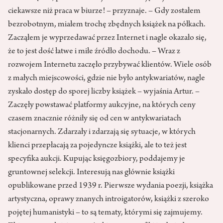
ciekawsze niż praca w biurze! – przyznaje. – Gdy zostałem
bezrobotnym, miałem trochę zbędnych książek na półkach.
Zacząłem je wyprzedawać przez Internet i nagle okazało się,
że to jest dość łatwe i miłe źródło dochodu. – Wraz z
rozwojem Internetu zaczęło przybywać klientów. Wiele osób
z małych miejscowości, gdzie nie było antykwariatów, nagle
zyskało dostęp do sporej liczby książek – wyjaśnia Artur. –
Zaczęły powstawać platformy aukcyjne, na których ceny
czasem znacznie różniły się od cen w antykwariatach
stacjonarnych. Zdarzały i zdarzają się sytuacje, w których
klienci przepłacają za pojedyncze książki, ale to też jest
specyfika aukcji. Kupując księgozbiory, poddajemy je
gruntownej selekcji. Interesują nas głównie książki
opublikowane przed 1939 r. Pierwsze wydania poezji, książka
artystyczna, oprawy znanych introigatorów, książki z szeroko
pojętej humanistyki – to są tematy‚ którymi się zajmujemy.