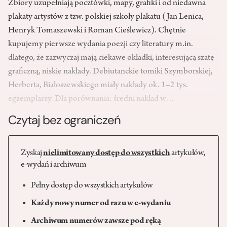
Zbiory uzupełniają pocztówki, mapy, grafiki i od niedawna
plakaty artystów z tzw. polskiej szkoły plakatu (Jan Lenica,
Henryk Tomaszewski i Roman Cieślewicz). Chętnie
kupujemy pierwsze wydania poezji czy literatury m.in.
dlatego, że zazwyczaj mają ciekawe okładki, interesującą szatę
graficzną, niskie nakłady. Debiutanckie tomiki Szymborskiej,
Herberta, Białoszewskiego miały nakłady ok. 1–2 tys.
egzemplarzy. Dla porównania: średni nakład w…
Czytaj bez ograniczeń
Zyskaj
nielimitowany dostęp do wszystkich
artykułów,
e-wydań i archiwum
Pełny dostęp do wszystkich artykułów
Każdy nowy numer od razu w e-wydaniu
Archiwum numerów zawsze pod ręką