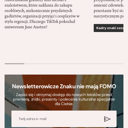
Austenmania graniczy dziś niemal z
przypomina, że po
szaleństwem, które nakłania do zakupu
zmienić człowieka d
osobliwych, niekoniecznie przydatnych
przestanie być sta
gadżetów, organizacji przyjęć i cosplayów w
narcystycznym pro
stylu regencji. Dlaczego TikTok pokochał
uniwersum Jane Austen?
Kadry znaki szcze
Newsletterowicze Znaku nie mają FOMO
Zapisz się i otrzymaj dostęp do nowych tekstów przed
premierą, zniżki, prezenty i polecenia kulturalne specjalnie
dla Ciebie.