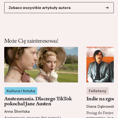
Zobacz wszystkie artykuły autora
Może Cię zainteresować
Kultura i Sztuka
Felietony
Austenmania. Dlaczego TikTok
Indie na zgod
pokochał Jane Austen
Diana Dąbrowska
Anna Śliwińska
Pociąg do Darjeeli