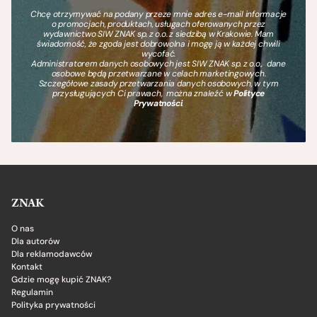
Chcę otrzymywać na podany przeze mnie adres e-mail informacje
o promocjach, produktach, usługach oferowanych przez
wydawnictwo SIW ZNAK sp. z o.o. z siedzibą w Krakowie. Mam
świadomość, że zgoda jest dobrowolna i mogę ją w każdej chwili
wycofać.
Administratorem danych osobowych jest SIW ZNAK sp. z o.o., dane
osobowe będą przetwarzane w celach marketingowych.
Szczegółowe zasady przetwarzania danych osobowych, w tym
przysługujących Ci prawach, można znaleźć w
Polityce
Prywatności
.
ZNAK
O nas
Dla autorów
Dla reklamodawców
Kontakt
Gdzie mogę kupić ZNAK?
Regulamin
Polityka prywatności