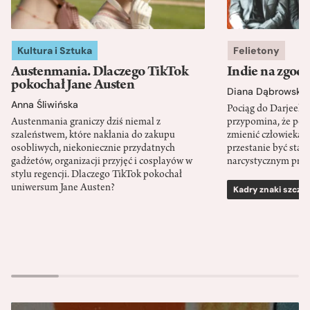
Kultura i Sztuka
Felietony
Austenmania. Dlaczego TikTok
Indie na zgod
pokochał Jane Austen
Diana Dąbrowska
Anna Śliwińska
Pociąg do Darjeeli
Austenmania graniczy dziś niemal z
przypomina, że po
szaleństwem, które nakłania do zakupu
zmienić człowieka d
osobliwych, niekoniecznie przydatnych
przestanie być sta
gadżetów, organizacji przyjęć i cosplayów w
narcystycznym pro
stylu regencji. Dlaczego TikTok pokochał
uniwersum Jane Austen?
Kadry znaki szcze