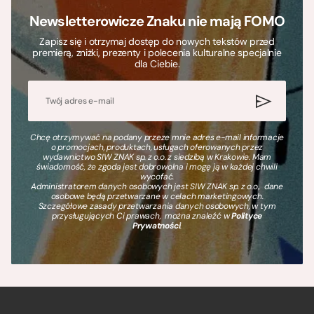
Newsletterowicze Znaku nie mają FOMO
Zapisz się i otrzymaj dostęp do nowych tekstów przed
premierą, zniżki, prezenty i polecenia kulturalne specjalnie
dla Ciebie.
Chcę otrzymywać na podany przeze mnie adres e-mail informacje
o promocjach, produktach, usługach oferowanych przez
wydawnictwo SIW ZNAK sp. z o.o. z siedzibą w Krakowie. Mam
świadomość, że zgoda jest dobrowolna i mogę ją w każdej chwili
wycofać.
Administratorem danych osobowych jest SIW ZNAK sp. z o.o., dane
osobowe będą przetwarzane w celach marketingowych.
Szczegółowe zasady przetwarzania danych osobowych, w tym
przysługujących Ci prawach, można znaleźć w
Polityce
Prywatności
.