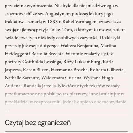
przeciętne wyobrażenia. Nie było dla niej nic dziwnego w
„rozmowach” ze św. Augustynem podczas lektury jego
traktatów, a zmarłą w 1833 r. Rahel Varnhagen uznawała za
swoją najlepszą przyjaciółkę. Tom, o którym tu mowa, zbiera
świadectwa tych niekiedy osobliwych zażyłości. Do klasyki
przeszły już eseje dotyczące Waltera Benjamina, Martina
Heideggera i Bertolta Brechta. W tomie znalazły się też
portrety Gottholda Lessinga, Róży Luksemburg, Karla
Jaspersa, Karen Blixen, Hermanna Brocha, Roberta Gilberta,
Nathalie Sarraute, Waldemara Guriana, Wystana Hugh
Audena i Randalla Jarrella. Niektóre z tych tekstów zostały
przetłumaczone na polski po raz pierwszy, inne istniały już w
przekładzie, w rozproszeniu, jednak dopiero obecne wydanie,
…
Czytaj bez ograniczeń