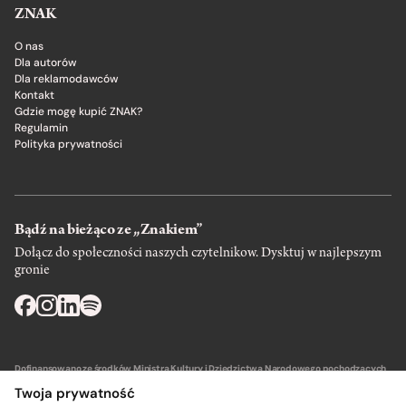
ZNAK
O nas
Dla autorów
Dla reklamodawców
Kontakt
Gdzie mogę kupić ZNAK?
Regulamin
Polityka prywatności
Bądź na bieżąco ze „Znakiem”
Dołącz do społeczności naszych czytelnikow. Dysktuj w najlepszym
gronie
Dofinansowano ze środków Ministra Kultury i Dziedzictwa Narodowego pochodzących
z Funduszu Promocji Kultury – państwowego funduszu celowego.
Twoja prywatność