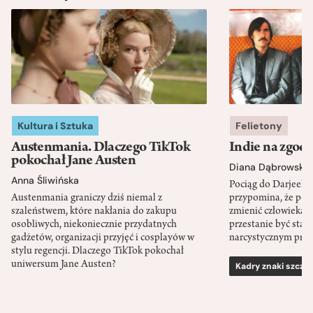
Kultura i Sztuka
Felietony
Austenmania. Dlaczego TikTok
Indie na zgod
pokochał Jane Austen
Diana Dąbrowska
Anna Śliwińska
Pociąg do Darjeeli
Austenmania graniczy dziś niemal z
przypomina, że po
szaleństwem, które nakłania do zakupu
zmienić człowieka d
osobliwych, niekoniecznie przydatnych
przestanie być sta
gadżetów, organizacji przyjęć i cosplayów w
narcystycznym pro
stylu regencji. Dlaczego TikTok pokochał
uniwersum Jane Austen?
Kadry znaki szcze