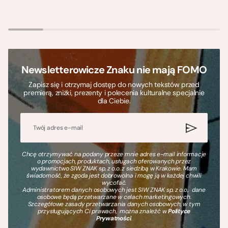
Newsletterowicze Znaku nie mają FOMO
Zapisz się i otrzymaj dostęp do nowych tekstów przed
premierą, zniżki, prezenty i polecenia kulturalne specjalnie
dla Ciebie.
Chcę otrzymywać na podany przeze mnie adres e-mail informacje
o promocjach, produktach, usługach oferowanych przez
wydawnictwo SIW ZNAK sp. z o.o. z siedzibą w Krakowie. Mam
świadomość, że zgoda jest dobrowolna i mogę ją w każdej chwili
wycofać.
Administratorem danych osobowych jest SIW ZNAK sp. z o.o., dane
osobowe będą przetwarzane w celach marketingowych.
Szczegółowe zasady przetwarzania danych osobowych, w tym
przysługujących Ci prawach, można znaleźć w
Polityce
Prywatności
.