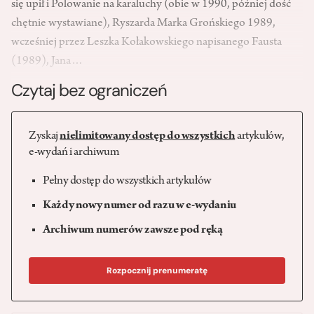
się upił i Polowanie na karaluchy (obie w 1990, później dość
chętnie wystawiane), Ryszarda Marka Grońskiego 1989,
wcześniej przez Leszka Kołakowskiego napisanego Fausta
(1989), Jana…
Czytaj bez ograniczeń
Zyskaj
nielimitowany dostęp do wszystkich
artykułów,
e-wydań i archiwum
Pełny dostęp do wszystkich artykułów
Każdy nowy numer od razu w e-wydaniu
Archiwum numerów zawsze pod ręką
Rozpocznij prenumeratę