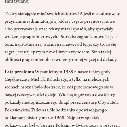
zamawiane.
Teatry starają się mieć swoich autorów! A jeśli nie autorów, to
przynajmniej dramaturgów, którzy często przynoszą nowe
albo przetwarzają stare teksty w taki sposób, aby sprawiały
wrażenie prapremierowych. Potrzeba zagrania nowości jest
teraz najistotniejsza, ważniejsza nawet od tego, czy to, co się
zagra, jest najlepszym z możliwych wyborem. Stan takiej
obfitości prapremier obserwujemy mniej więcej od dekady.
Lata przełomu
W pamiętnym 1989 r. nasze teatry grały
Ciężkie czasy Michała Bałuckiego, a tylko na nielicznych
scenach można było dostrzec, że coś przełomowego się w
naszej rzeczywistości dzieje. Wiosną tegoż roku dwa teatry
pokazały niedopuszczanego dotąd przez cenzurę Obywatela
Pekosiewicza Tadeusza Słobodzianka opowiadającego
odkłamaną historię marca 1968. Najpierw spektakl
pokazywany był w Teatrze Polskim w Bydgoszczy w reżyserii