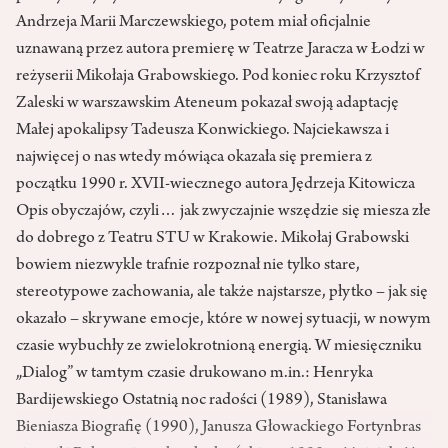
Andrzeja Marii Marczewskiego, potem miał oficjalnie
uznawaną przez autora premierę w Teatrze Jaracza w Łodzi w
reżyserii Mikołaja Grabowskiego. Pod koniec roku Krzysztof
Zaleski w warszawskim Ateneum pokazał swoją adaptację
Małej apokalipsy Tadeusza Konwickiego. Najciekawsza i
najwięcej o nas wtedy mówiąca okazała się premiera z
początku 1990 r. XVII-wiecznego autora Jędrzeja Kitowicza
Opis obyczajów, czyli… jak zwyczajnie wszędzie się miesza złe
do dobrego z Teatru STU w Krakowie. Mikołaj Grabowski
bowiem niezwykle trafnie rozpoznał nie tylko stare,
stereotypowe zachowania, ale także najstarsze, płytko – jak się
okazało – skrywane emocje, które w nowej sytuacji, w nowym
czasie wybuchły ze zwielokrotnioną energią. W miesięczniku
„Dialog” w tamtym czasie drukowano m.in.: Henryka
Bardijewskiego Ostatnią noc radości (1989), Stanisława
Bieniasza Biografię (1990), Janusza Głowackiego Fortynbras