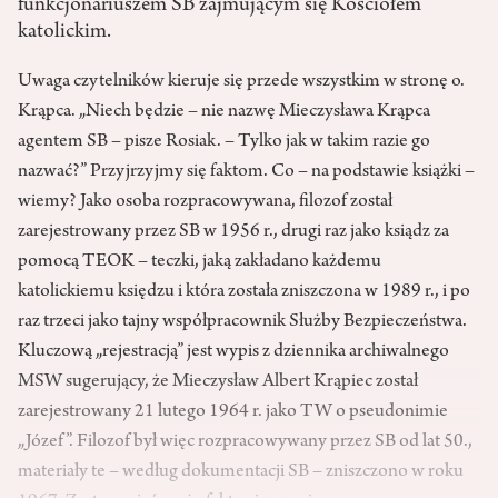
funkcjonariuszem SB zajmującym się Kościołem
katolickim.
Uwaga czytelników kieruje się przede wszystkim w stronę o.
Krąpca. „Niech będzie – nie nazwę Mieczysława Krąpca
agentem SB – pisze Rosiak. – Tylko jak w takim razie go
nazwać?” Przyjrzyjmy się faktom. Co – na podstawie książki –
wiemy? Jako osoba rozpracowywana, filozof został
zarejestrowany przez SB w 1956 r., drugi raz jako ksiądz za
pomocą TEOK – teczki, jaką zakładano każdemu
katolickiemu księdzu i która została zniszczona w 1989 r., i po
raz trzeci jako tajny współpracownik Służby Bezpieczeństwa.
Kluczową „rejestracją” jest wypis z dziennika archiwalnego
MSW sugerujący, że Mieczysław Albert Krąpiec został
zarejestrowany 21 lutego 1964 r. jako TW o pseudonimie
„Józef”. Filozof był więc rozpracowywany przez SB od lat 50.,
materiały te – według dokumentacji SB – zniszczono w roku