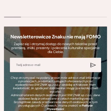
Newsletterowicze Znaku nie mają FOMO
Zapisz się i otrzymaj dostęp do nowych tekstów przed
premierą, zniżki, prezenty i polecenia kulturalne specjalnie
dla Ciebie.
Chcę otrzymywać na podany przeze mnie adres e-mail informacje
o promocjach, produktach, usługach oferowanych przez
wydawnictwo SIW ZNAK sp. z o.o. z siedzibą w Krakowie. Mam
świadomość, że zgoda jest dobrowolna i mogę ją w każdej chwili
wycofać.
Administratorem danych osobowych jest SIW ZNAK sp. z o.o., dane
osobowe będą przetwarzane w celach marketingowych.
Szczegółowe zasady przetwarzania danych osobowych, w tym
przysługujących Ci prawach, można znaleźć w
Polityce
Prywatności
.