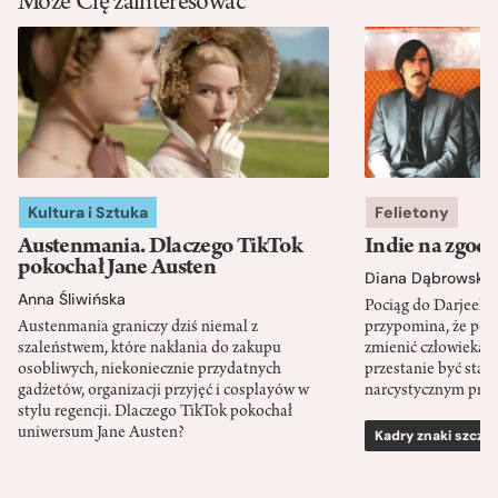
Może Cię zainteresować
Kultura i Sztuka
Felietony
Austenmania. Dlaczego TikTok
Indie na zgod
pokochał Jane Austen
Diana Dąbrowska
Anna Śliwińska
Pociąg do Darjeeli
Austenmania graniczy dziś niemal z
przypomina, że po
szaleństwem, które nakłania do zakupu
zmienić człowieka d
osobliwych, niekoniecznie przydatnych
przestanie być sta
gadżetów, organizacji przyjęć i cosplayów w
narcystycznym pro
stylu regencji. Dlaczego TikTok pokochał
uniwersum Jane Austen?
Kadry znaki szcze