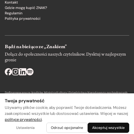
Kontakt
Gdzie mogę kupić ZNAK?
Regulamin
Polityka prywatności
Bądź na bieżąco ze „Znakiem”
Dołącz do społeczności naszych czytelnikow. Dysktuj w najlepszym
gronie
Dofinansowano ze środków Ministra Kultury i Dziedzictwa Narodowego pochodzących
z Funduszu Promocji Kultury – państwowego funduszu celowego.
Twoja prywatność
Używamy plików cookie, aby poprawić Twoje doświadczenia. Możesz
zaakceptować wszystkie lub dostosować ustawienia. Więcej w naszej
polityce prywatności
.
A
A
Wydawca: SIW Znak w Krakowie
Ustawienia
Odrzuć opcjonalne
Akceptuj wszystkie