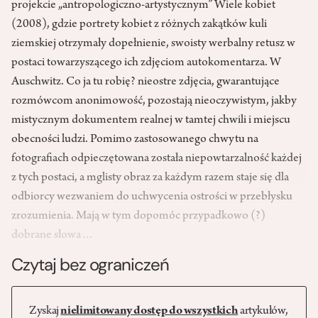
projekcie „antropologiczno-artystycznym” Wiele kobiet
(2008), gdzie portrety kobiet z różnych zakątków kuli
ziemskiej otrzymały dopełnienie, swoisty werbalny retusz w
postaci towarzyszącego ich zdjęciom autokomentarza. W
Auschwitz. Co ja tu robię? nieostre zdjęcia, gwarantujące
rozmówcom anonimowość, pozostają nieoczywistym, jakby
mistycznym dokumentem realnej w tamtej chwili i miejscu
obecności ludzi. Pomimo zastosowanego chwytu na
fotografiach odpieczętowana została niepowtarzalność każdej
z tych postaci, a mglisty obraz za każdym razem staje się dla
odbiorcy wezwaniem do uchwycenia ostrości w przebłysku
zrozumienia. Mają w tym dopomóc przypadkowo (?)
dobrane słowa…
Czytaj bez ograniczeń
Zyskaj
nielimitowany dostęp do wszystkich
artykułów,