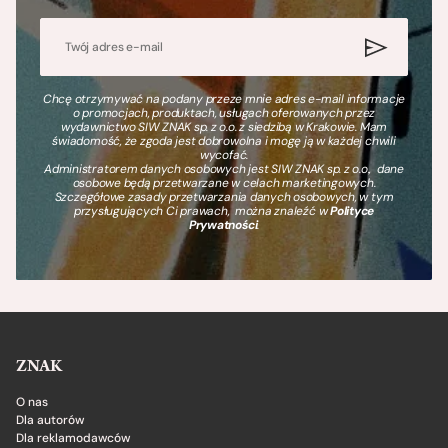
Chcę otrzymywać na podany przeze mnie adres e-mail informacje
o promocjach, produktach, usługach oferowanych przez
wydawnictwo SIW ZNAK sp. z o.o. z siedzibą w Krakowie. Mam
świadomość, że zgoda jest dobrowolna i mogę ją w każdej chwili
wycofać.
Administratorem danych osobowych jest SIW ZNAK sp. z o.o., dane
osobowe będą przetwarzane w celach marketingowych.
Szczegółowe zasady przetwarzania danych osobowych, w tym
przysługujących Ci prawach, można znaleźć w
Polityce
Prywatności
.
ZNAK
O nas
Dla autorów
Dla reklamodawców