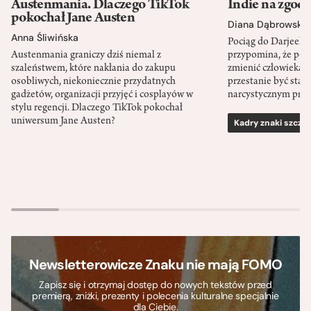
Austenmania. Dlaczego TikTok
Indie na zgod
pokochał Jane Austen
Diana Dąbrowska
Anna Śliwińska
Pociąg do Darjeeli
Austenmania graniczy dziś niemal z
przypomina, że po
szaleństwem, które nakłania do zakupu
zmienić człowieka d
osobliwych, niekoniecznie przydatnych
przestanie być sta
gadżetów, organizacji przyjęć i cosplayów w
narcystycznym pro
stylu regencji. Dlaczego TikTok pokochał
uniwersum Jane Austen?
Kadry znaki szcze
Newsletterowicze Znaku nie mają FOMO
Zapisz się i otrzymaj dostęp do nowych tekstów przed
premierą, zniżki, prezenty i polecenia kulturalne specjalnie
dla Ciebie.