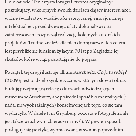
Holokauście. Ten artysta fotograf, twórca oryginalny i
poszukujący, w kolejnych swoich dziełach dający interesujące i
ważne świadectwo wrażliwości estetycznej, emocjonalnej i
intelektualnej, przed dziewięciu laty dokonał zwrotu
zainteresowań i rozpoczął realizację kolejnych autorskich
projektów. Trudno znaleźć dla nich dobrą nazwę. Ich celem
jest przybliżenie ludziom żyjącym 70 lat po Zagładzie jej
skutków, które wciąż pozostają nie do pojęcia.
Początek tej drogi ilustruje album
Auschwitz. Co ja tu robię?
(2009); jest to dzieło synkretyczne, w którym słowo i obraz
budują przejmującą relację o ludziach odwiedzających
muzeum w Auschwitz, a w pośredni sposób o mentalnych (i
nadal niewyobrażalnych) konsekwencjach tego, co się tam
wydarzyło. W dziele tym Grynberg pozostaje fotografem, ale
jest także wrażliwym zbieraczem myśli. W pewien sposób
posługuje się poetyką wypracowaną w swoim poprzednim