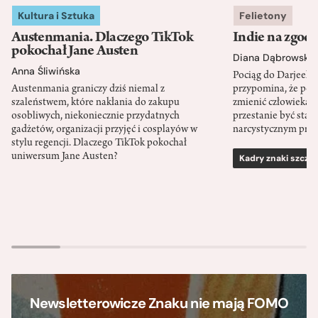
Kultura i Sztuka
Felietony
Austenmania. Dlaczego TikTok
Indie na zgod
pokochał Jane Austen
Diana Dąbrowska
Anna Śliwińska
Pociąg do Darjeeli
Austenmania graniczy dziś niemal z
przypomina, że po
szaleństwem, które nakłania do zakupu
zmienić człowieka d
osobliwych, niekoniecznie przydatnych
przestanie być sta
gadżetów, organizacji przyjęć i cosplayów w
narcystycznym pro
stylu regencji. Dlaczego TikTok pokochał
uniwersum Jane Austen?
Kadry znaki szcze
Newsletterowicze Znaku nie mają FOMO