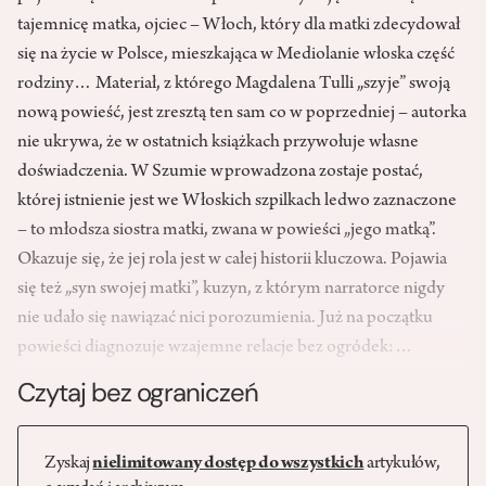
tajemnicę matka, ojciec – Włoch, który dla matki zdecydował
się na życie w Polsce, mieszkająca w Mediolanie włoska część
rodziny… Materiał, z którego Magdalena Tulli „szyje” swoją
nową powieść, jest zresztą ten sam co w poprzedniej – autorka
nie ukrywa, że w ostatnich książkach przywołuje własne
doświadczenia. W Szumie wprowadzona zostaje postać,
której istnienie jest we Włoskich szpilkach ledwo zaznaczone
– to młodsza siostra matki, zwana w powieści „jego matką”.
Okazuje się, że jej rola jest w całej historii kluczowa. Pojawia
się też „syn swojej matki”, kuzyn, z którym narratorce nigdy
nie udało się nawiązać nici porozumienia. Już na początku
powieści diagnozuje wzajemne relacje bez ogródek:…
Czytaj bez ograniczeń
Zyskaj
nielimitowany dostęp do wszystkich
artykułów,