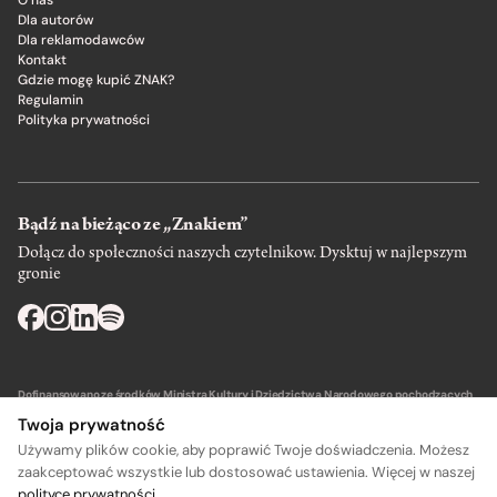
Dla autorów
Dla reklamodawców
Kontakt
Gdzie mogę kupić ZNAK?
Regulamin
Polityka prywatności
Bądź na bieżąco ze „Znakiem”
Dołącz do społeczności naszych czytelnikow. Dysktuj w najlepszym
gronie
Dofinansowano ze środków Ministra Kultury i Dziedzictwa Narodowego pochodzących
z Funduszu Promocji Kultury – państwowego funduszu celowego.
Twoja prywatność
Używamy plików cookie, aby poprawić Twoje doświadczenia. Możesz
zaakceptować wszystkie lub dostosować ustawienia. Więcej w naszej
polityce prywatności
.