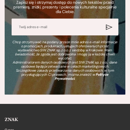
Zapisz się i otrzymaj dostęp do nowych tekstów przed
premierą, zniżki, prezenty i polecenia kulturalne specjalnie
dla Ciebie.
Chcę otrzymywać na podany przeze mnie adres e-mail informacje
o promocjach, produktach, usługach oferowanych przez
wydawnictwo SIW ZNAK sp. z o.o. z siedzibą w Krakowie. Mam
świadomość, że zgoda jest dobrowolna i mogę ją w każdej chwili
wycofać.
Administratorem danych osobowych jest SIW ZNAK sp. z o.o., dane
osobowe będą przetwarzane w celach marketingowych.
Szczegółowe zasady przetwarzania danych osobowych, w tym
przysługujących Ci prawach, można znaleźć w
Polityce
Prywatności
.
ZNAK
O nas