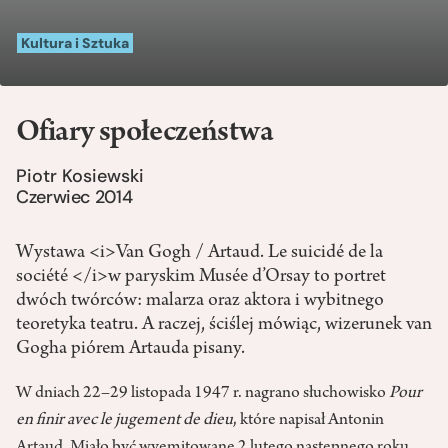
Kultura i Sztuka
Ofiary społeczeństwa
Piotr Kosiewski
Czerwiec 2014
Wystawa <i>Van Gogh / Artaud. Le suicidé de la
société </i>w paryskim Musée d’Orsay to portret
dwóch twórców: malarza oraz aktora i wybitnego
teoretyka teatru. A raczej, ściślej mówiąc, wizerunek van
Gogha piórem Artauda pisany.
W dniach 22–29 listopada 1947 r. nagrano słuchowisko
Pour
en finir avec le jugement de dieu
, które napisał Antonin