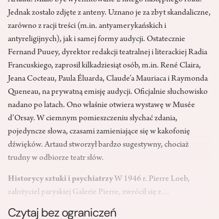
Artaud. Miało być wyemitowane 2 lutego następnego roku.
Jednak zostało zdjęte z anteny. Uznano je za zbyt skandaliczne,
zarówno z racji treści (m.in. antyamerykańskich i
antyreligijnych), jak i samej formy audycji. Ostatecznie
Fernand Puuey, dyrektor redakcji teatralnej i literackiej Radia
Francuskiego, zaprosił kilkadziesiąt osób, m.in. René Claira,
Jeana Cocteau, Paula Éluarda, Claude’a Mauriaca i Raymonda
Queneau, na prywatną emisję audycji. Oficjalnie słuchowisko
nadano po latach. Ono właśnie otwiera wystawę w Musée
d’Orsay. W ciemnym pomieszczeniu słychać zdania,
pojedyncze słowa, czasami zamieniające się w kakofonię
dźwięków. Artaud stworzył bardzo sugestywny, chociaż
trudny w odbiorze teatr słów.
Historycy sztuki i psychiatrzy
W 1946 r. Pierre Loeb,
założyciel paryskiej Galerie Pierre, zwrócił się z…
Czytaj bez ograniczeń