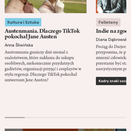
Kultura i Sztuka
Felietony
Austenmania. Dlaczego TikTok
Indie na zgod
pokochał Jane Austen
Diana Dąbrowska
Anna Śliwińska
Pociąg do Darjeeli
Austenmania graniczy dziś niemal z
przypomina, że po
szaleństwem, które nakłania do zakupu
zmienić człowieka d
osobliwych, niekoniecznie przydatnych
przestanie być sta
gadżetów, organizacji przyjęć i cosplayów w
narcystycznym pro
stylu regencji. Dlaczego TikTok pokochał
uniwersum Jane Austen?
Kadry znaki szcze