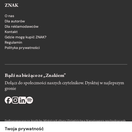
ZNAK
O nas
Dla autorów
Dla reklamodawców
Kontakt
Gdzie mogę kupić ZNAK?
Regulamin
Polityka prywatności
Bądź na bieżąco ze „Znakiem”
Dołącz do społeczności naszych czytelnikow. Dysktuj w najlepszym
gronie
Dofinansowano ze środków Ministra Kultury i Dziedzictwa Narodowego pochodzących
z Funduszu Promocji Kultury – państwowego funduszu celowego.
Twoja prywatność