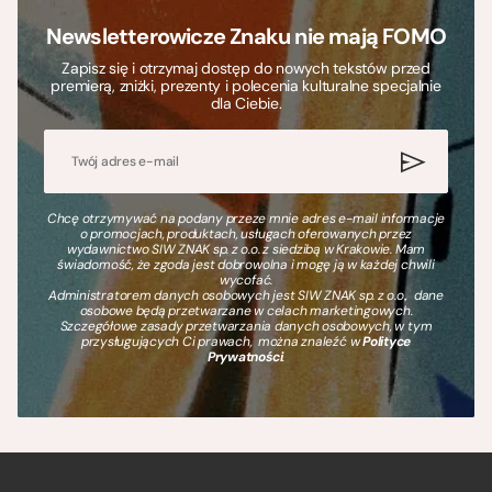
Newsletterowicze Znaku nie mają FOMO
Zapisz się i otrzymaj dostęp do nowych tekstów przed
premierą, zniżki, prezenty i polecenia kulturalne specjalnie
dla Ciebie.
Chcę otrzymywać na podany przeze mnie adres e-mail informacje
o promocjach, produktach, usługach oferowanych przez
wydawnictwo SIW ZNAK sp. z o.o. z siedzibą w Krakowie. Mam
świadomość, że zgoda jest dobrowolna i mogę ją w każdej chwili
wycofać.
Administratorem danych osobowych jest SIW ZNAK sp. z o.o., dane
osobowe będą przetwarzane w celach marketingowych.
Szczegółowe zasady przetwarzania danych osobowych, w tym
przysługujących Ci prawach, można znaleźć w
Polityce
Prywatności
.