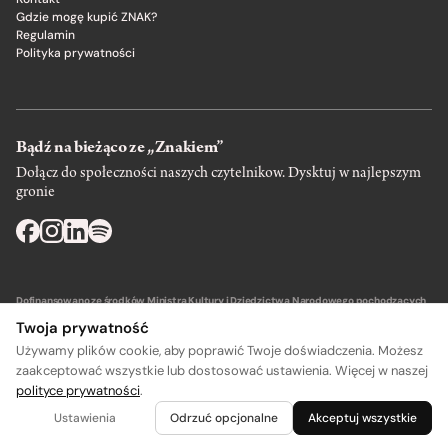
Gdzie mogę kupić ZNAK?
Regulamin
Polityka prywatności
Bądź na bieżąco ze „Znakiem”
Dołącz do społeczności naszych czytelnikow. Dysktuj w najlepszym
gronie
Dofinansowano ze środków Ministra Kultury i Dziedzictwa Narodowego pochodzących
z Funduszu Promocji Kultury – państwowego funduszu celowego.
Twoja prywatność
Używamy plików cookie, aby poprawić Twoje doświadczenia. Możesz
zaakceptować wszystkie lub dostosować ustawienia. Więcej w naszej
polityce prywatności
.
A
A
Wydawca: SIW Znak w Krakowie
Ustawienia
Odrzuć opcjonalne
Akceptuj wszystkie