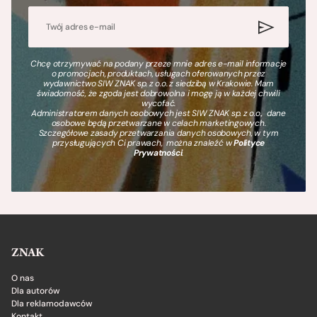
Chcę otrzymywać na podany przeze mnie adres e-mail informacje
o promocjach, produktach, usługach oferowanych przez
wydawnictwo SIW ZNAK sp. z o.o. z siedzibą w Krakowie. Mam
świadomość, że zgoda jest dobrowolna i mogę ją w każdej chwili
wycofać.
Administratorem danych osobowych jest SIW ZNAK sp. z o.o., dane
osobowe będą przetwarzane w celach marketingowych.
Szczegółowe zasady przetwarzania danych osobowych, w tym
przysługujących Ci prawach, można znaleźć w
Polityce
Prywatności
.
ZNAK
O nas
Dla autorów
Dla reklamodawców
Kontakt