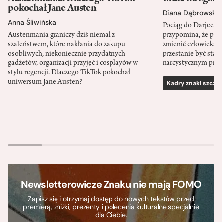
pokochał Jane Austen
Diana Dąbrowska
Anna Śliwińska
Pociąg do Darjeeli
Austenmania graniczy dziś niemal z
przypomina, że po
szaleństwem, które nakłania do zakupu
zmienić człowieka d
osobliwych, niekoniecznie przydatnych
przestanie być sta
gadżetów, organizacji przyjęć i cosplayów w
narcystycznym pro
stylu regencji. Dlaczego TikTok pokochał
uniwersum Jane Austen?
Kadry znaki szcze
Newsletterowicze Znaku nie mają FOMO
Zapisz się i otrzymaj dostęp do nowych tekstów przed
premierą, zniżki, prezenty i polecenia kulturalne specjalnie
dla Ciebie.