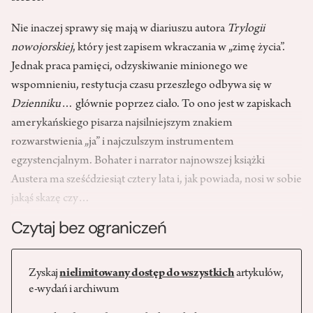
Nie inaczej sprawy się mają w diariuszu autora
Trylogii
nowojorskiej
, który jest zapisem wkraczania w „zimę życia”.
Jednak praca pamięci, odzyskiwanie minionego we
wspomnieniu, restytucja czasu przeszłego odbywa się w
Dzienniku
… głównie poprzez ciało. To ono jest w zapiskach
amerykańskiego pisarza najsilniejszym znakiem
rozwarstwienia „ja” i najczulszym instrumentem
egzystencjalnym. Bohater i narrator najnowszej książki
Austera ma sześćdziesiąt cztery lata i, jak powiada, nosi w sobie
jakąś skazę czy…
Czytaj bez ograniczeń
Zyskaj
nielimitowany dostęp do wszystkich
artykułów,
e-wydań i archiwum