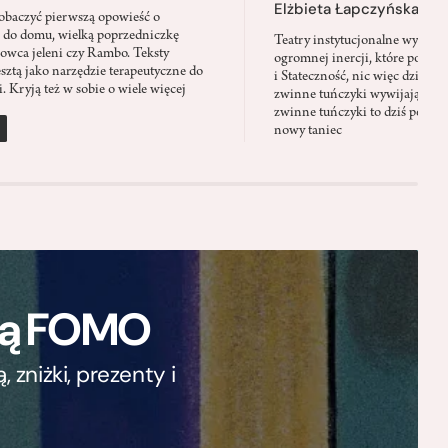
Elżbieta Łapczyńska
baczyć pierwszą opowieść o
 do domu, wielką poprzedniczkę
Teatry instytucjonalne wyobra
Łowca jeleni czy Rambo. Teksty
ogromnej inercji, które ponad 
sztą jako narzędzie terapeutyczne do
i Stateczność, nic więc dziwne
. Kryją też w sobie o wiele więcej
zwinne tuńczyki wywijają zach
zwinne tuńczyki to dziś perfor
nowy taniec
ają FOMO
zniżki, prezenty i