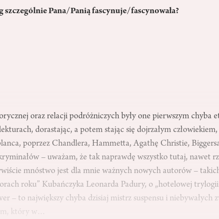
g szczególnie Pana/Panią fascynuje/fascynowała?
rycznej oraz relacji podróżniczych były one pierwszym chyba eta
ekturach, dorastając, a potem stając się dojrzałym człowiekiem, 
eblanca, poprzez Chandlera, Hammetta, Agathę Christie, Bigger
kryminałów – uważam, że tak naprawdę wszystko tutaj, nawet rz
zywiście mnóstwo jest dla mnie ważnych nowych autorów – takich
orach roku” Kubańczyka Leonarda Padury, o „hotelowej trylogi
ver – to największy chyba dzisiaj mistrz suspensu i niebywałych 
hem, który w…