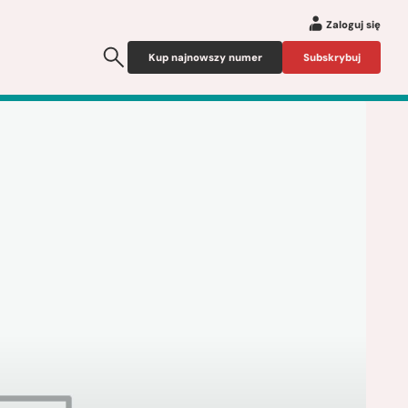
Zaloguj się
Kup najnowszy numer
Subskrybuj