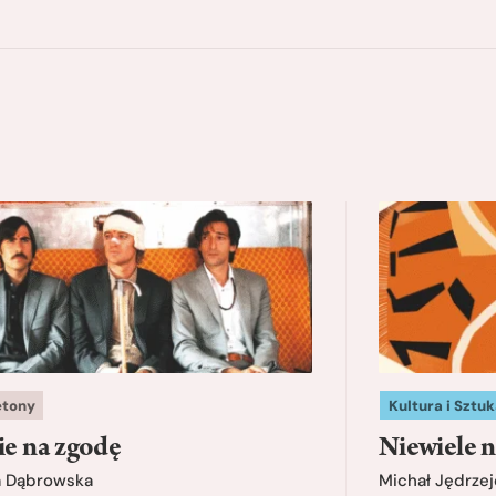
etony
Kultura i Sztuk
ie na zgodę
Niewiele n
a Dąbrowska
Michał Jędrzej