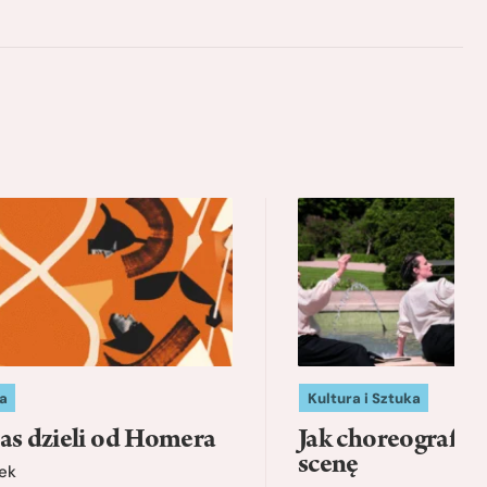
a
Kultura i Sztuka
as dzieli od Homera
Jak choreografia
scenę
ek