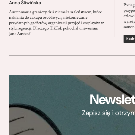
Anna Śliwińska
Pociąg
przypo
Austenmania graniczy dziś niemal z szaleństwem, które
człowi
nakłania do zakupu osobliwych, niekoniecznie
wyreży
przydatnych gadżetów, organizacji przyjęć i cosplayów w
samon
stylu regencji. Dlaczego TikTok pokochał uniwersum
Jane Austen?
Kadr
Newslet
Zapisz się i otrz