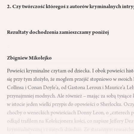
2. Czy twórczość któregoś z autorów kryminalnych intry
.
Rezultaty dochodzenia zamieszczamy poniżej
.
Zbigniew Mikołejko
Powieści kryminalne czytam od dziecka. I obok powieści histo
się przy tym złożyło, że mogłem przejść stopniowo w swoich l
Collinsa i Conan Doyle’a, od Gastona Leroux i Maurice’a L
przynajmniej modnych. Ale również – mając za sobą tysiące 
w istocie jeden wielki przypis do opowieści o Sherlocku. Oc
choćby o weneckich powieściach Donny Leon, o „czterech p
odkąd trafiłem na Kolekcjonera kości, co napisze Jeffery Dea
kryminalistyczną i z innych dziedzin. Ze starannym researc