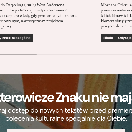
 do Darjeeling (2007) Wesa Andersona
Można w Odysei zo
mina, że podróż naprawdę może zmienić
powrocie weterana
eka dopiero wtedy, gdy przestanie być starannie
takich filmów jak 
serowanym, narcystycznym projektem
Homera służyły zre
aprawy
pracy z żołnierzami
y znaki szczególne
Illiada
Odyseja
terowicze Znaku nie m
ymaj dostęp do nowych tekstów przed premierą, 
polecenia kulturalne specjalnie dla Ciebie.