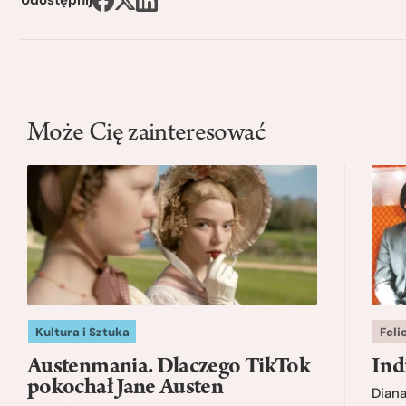
Udostępnij
Może Cię zainteresować
Kultura i Sztuka
Feli
Austenmania. Dlaczego TikTok
Ind
pokochał Jane Austen
Dian