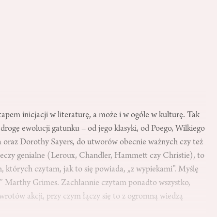
pem inicjacji w literaturę, a może i w ogóle w kulturę. Tak
drogę ewolucji gatunku – od jego klasyki, od Poego, Wilkiego
sa oraz Dorothy Sayers, do utworów obecnie ważnych czy też
eczy genialne (Leroux, Chandler, Hammett czy Christie), to
, których czytam, jak to się powiada, „z wypiekami”. Myślę
i” Marthy Grimes. Zachłannie czytam ponadto wszystko,
zwrotów akcji, przy czym łączy się to z ogromną wiedzą