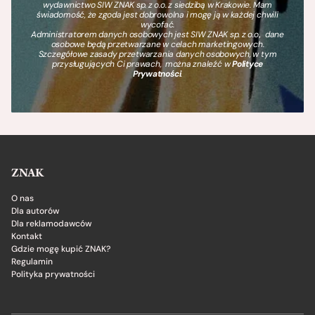
wydawnictwo SIW ZNAK sp. z o.o. z siedzibą w Krakowie. Mam
świadomość, że zgoda jest dobrowolna i mogę ją w każdej chwili
wycofać.
Administratorem danych osobowych jest SIW ZNAK sp. z o.o., dane
osobowe będą przetwarzane w celach marketingowych.
Szczegółowe zasady przetwarzania danych osobowych, w tym
przysługujących Ci prawach, można znaleźć w
Polityce
Prywatności
.
ZNAK
O nas
Dla autorów
Dla reklamodawców
Kontakt
Gdzie mogę kupić ZNAK?
Regulamin
Polityka prywatności