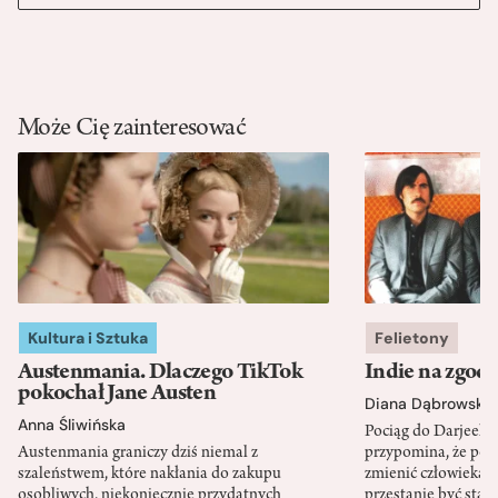
Może Cię zainteresować
Kultura i Sztuka
Felietony
Austenmania. Dlaczego TikTok
Indie na zgod
pokochał Jane Austen
Diana Dąbrowska
Anna Śliwińska
Pociąg do Darjeeli
Austenmania graniczy dziś niemal z
przypomina, że po
szaleństwem, które nakłania do zakupu
zmienić człowieka d
osobliwych, niekoniecznie przydatnych
przestanie być sta