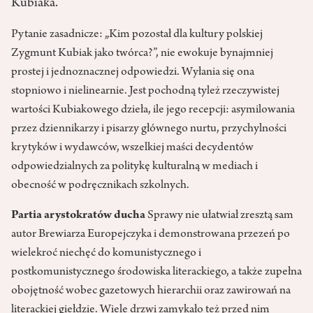
Kubiaka.
Pytanie zasadnicze: „Kim pozostał dla kultury polskiej
Zygmunt Kubiak jako twórca?”, nie ewokuje bynajmniej
prostej i jednoznacznej odpowiedzi. Wyłania się ona
stopniowo i nielinearnie. Jest pochodną tyleż rzeczywistej
wartości Kubiakowego dzieła, ile jego recepcji: asymilowania
przez dziennikarzy i pisarzy głównego nurtu, przychylności
krytyków i wydawców, wszelkiej maści decydentów
odpowiedzialnych za politykę kulturalną w mediach i
obecność w podręcznikach szkolnych.
Partia arystokratów ducha
Sprawy nie ułatwiał zresztą sam
autor Brewiarza Europejczyka i demonstrowana przezeń po
wielekroć niechęć do komunistycznego i
postkomunistycznego środowiska literackiego, a także zupełna
obojętność wobec gazetowych hierarchii oraz zawirowań na
literackiej giełdzie. Wiele drzwi zamykało też przed nim