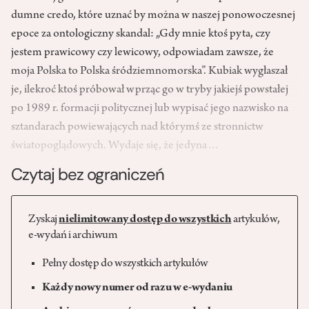
dumne credo, które uznać by można w naszej ponowoczesnej
epoce za ontologiczny skandal: „Gdy mnie ktoś pyta, czy
jestem prawicowy czy lewicowy, odpowiadam zawsze, że
moja Polska to Polska śródziemnomorska”. Kubiak wygłaszał
je, ilekroć ktoś próbował wprząc go w tryby jakiejś powstałej
po 1989 r. formacji politycznej lub wypisać jego nazwisko na
sztandarach powiewających nad którymś ze stronnictw
światopoglądowych. Wydaje się, że jedyna…
Czytaj bez ograniczeń
Zyskaj
nielimitowany dostęp do wszystkich
artykułów,
e-wydań i archiwum
Pełny dostęp do wszystkich artykułów
Każdy nowy numer od razu w e-wydaniu