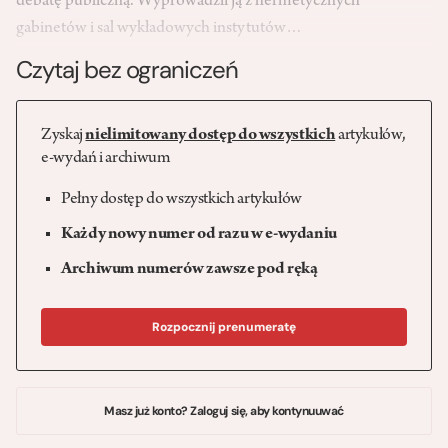
debatę publiczną. Wyprowadził ją z hermetycznych
gabinetów i sal wykładowych instytutów…
Czytaj bez ograniczeń
Zyskaj
nielimitowany dostęp do wszystkich
artykułów,
e-wydań i archiwum
Pełny dostęp do wszystkich artykułów
Każdy nowy numer od razu w e-wydaniu
Archiwum numerów zawsze pod ręką
Rozpocznij prenumeratę
Masz już konto? Zaloguj się, aby kontynuuwać