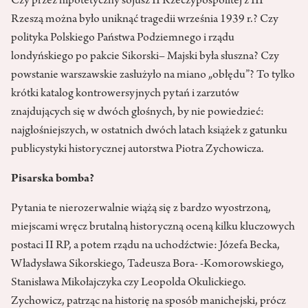
Czy przez hipotetyczny sojusz II Rzeczypospolitej z III
Rzeszą można było uniknąć tragedii września 1939 r.? Czy
polityka Polskiego Państwa Podziemnego i rządu
londyńskiego po pakcie Sikorski– Majski była słuszna? Czy
powstanie warszawskie zasłużyło na miano „obłędu”? To tylko
krótki katalog kontrowersyjnych pytań i zarzutów
znajdujących się w dwóch głośnych, by nie powiedzieć:
najgłośniejszych, w ostatnich dwóch latach książek z gatunku
publicystyki historycznej autorstwa Piotra Zychowicza.
Pisarska bomba?
Pytania te nierozerwalnie wiążą się z bardzo wyostrzoną,
miejscami wręcz brutalną historyczną oceną kilku kluczowych
postaci II RP, a potem rządu na uchodźctwie: Józefa Becka,
Władysława Sikorskiego, Tadeusza Bora- -Komorowskiego,
Stanisława Mikołajczyka czy Leopolda Okulickiego.
Zychowicz, patrząc na historię na sposób manichejski, prócz