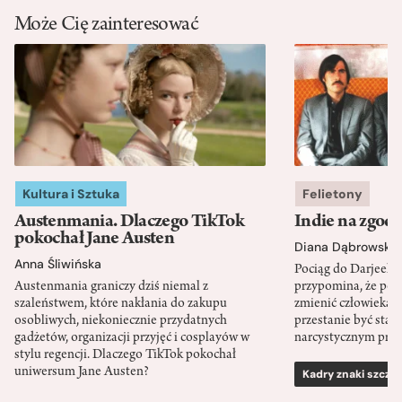
Może Cię zainteresować
Kultura i Sztuka
Felietony
Austenmania. Dlaczego TikTok
Indie na zgod
pokochał Jane Austen
Diana Dąbrowska
Anna Śliwińska
Pociąg do Darjeeli
Austenmania graniczy dziś niemal z
przypomina, że po
szaleństwem, które nakłania do zakupu
zmienić człowieka d
osobliwych, niekoniecznie przydatnych
przestanie być sta
gadżetów, organizacji przyjęć i cosplayów w
narcystycznym pro
stylu regencji. Dlaczego TikTok pokochał
uniwersum Jane Austen?
Kadry znaki szcze