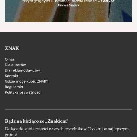
przysługujących Ci prawach, można znaleźć w
Polityce
Prywatności
.
ZNAK
O nas
Dla autorów
Dla reklamodawców
Kontakt
Gdzie mogę kupić ZNAK?
Regulamin
Polityka prywatności
Bądź na bieżąco ze „Znakiem”
Dołącz do społeczności naszych czytelnikow. Dysktuj w najlepszym
gronie