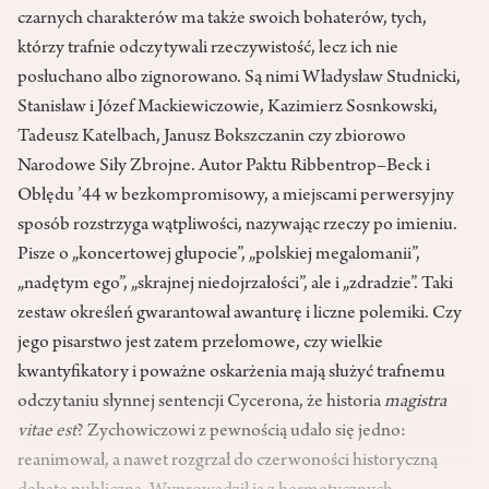
czarnych charakterów ma także swoich bohaterów, tych,
którzy trafnie odczytywali rzeczywistość, lecz ich nie
posłuchano albo zignorowano. Są nimi Władysław Studnicki,
Stanisław i Józef Mackiewiczowie, Kazimierz Sosnkowski,
Tadeusz Katelbach, Janusz Bokszczanin czy zbiorowo
Narodowe Siły Zbrojne. Autor Paktu Ribbentrop–Beck i
Obłędu ’44 w bezkompromisowy, a miejscami perwersyjny
sposób rozstrzyga wątpliwości, nazywając rzeczy po imieniu.
Pisze o „koncertowej głupocie”, „polskiej megalomanii”,
„nadętym ego”, „skrajnej niedojrzałości”, ale i „zdradzie”. Taki
zestaw określeń gwarantował awanturę i liczne polemiki. Czy
jego pisarstwo jest zatem przełomowe, czy wielkie
kwantyfikatory i poważne oskarżenia mają służyć trafnemu
odczytaniu słynnej sentencji Cycerona, że historia
magistra
vitae est
? Zychowiczowi z pewnością udało się jedno:
reanimował, a nawet rozgrzał do czerwoności historyczną