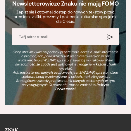
Newsletterowicze Znaku nie mają FOMO
Zapisz się i otrzymaj dostęp do nowych tekstów przed
premierą, zniżki, prezenty i polecenia kulturalne specjalnie
dla Ciebie.
Chcę otrzymywać na podany przeze mnie adres e-mail informacje
o promocjach, produktach, usługach oferowanych przez
wydawnictwo SIW ZNAK sp. z o.o. z siedzibą w Krakowie. Mam
świadomość, że zgoda jest dobrowolna i mogę ją w każdej chwili
wycofać.
Administratorem danych osobowych jest SIW ZNAK sp. z o.o., dane
osobowe będą przetwarzane w celach marketingowych.
Szczegółowe zasady przetwarzania danych osobowych, w tym
przysługujących Ci prawach, można znaleźć w
Polityce
Prywatności
.
ZNAK