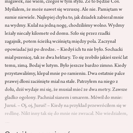
migawek, nie wiem, czegoś w tym stylu. Że to będzie Coś.
Myślałem, że może nawet się wzruszę. Ale nie. Pamiętam w
sumie niewiele. Najlepiej chyba to, jak dziadek zabierał mnie
na wydmy. Kulał na jedną nogę, chodziliśmy wolno. Wydmy
leżały niecały kilometr od domu. Szło się przez rzadki
zagajnik, potem ścieżką wciśniętą między pola. Zaczynał
opowiadać już po drodze. – Kiedyś ich tu nie było. Sochacki
miał pszenicę, tak ze dwa hektary. To się zrobiło jakieś sześć lat
temu, zimą. Bodaj w lutym. Było jeszcze bardzo zimno. Kiedy
przystawaliśmy, klepał mnie po ramieniu. Dwa ostatnie palce
prawej dłoni zaciśnięte miał na stałe. Patrzyłem na niego z
dołu, dziś wydaje mi się, że musiał mieć ze dwa metry. Zawsze
gładko ogolony. Pachniał sianem i smarem. Mówił do mnie:
Juruś. – Oj, oj, Juruś! – Kiedy na przykład przewróciłem się w
redlinę. Nikt inny tak się do mnie nie zwracał. Nie wiedziałem,
…