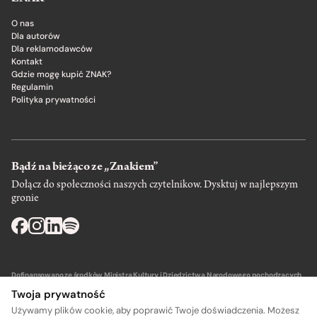
O nas
Dla autorów
Dla reklamodawców
Kontakt
Gdzie mogę kupić ZNAK?
Regulamin
Polityka prywatności
Bądź na bieżąco ze „Znakiem”
Dołącz do społeczności naszych czytelnikow. Dysktuj w najlepszym
gronie
Dofinansowano ze środków Ministra Kultury i Dziedzictwa Narodowego pochodzących
z Funduszu Promocji Kultury – państwowego funduszu celowego.
Twoja prywatność
Używamy plików cookie, aby poprawić Twoje doświadczenia. Możesz