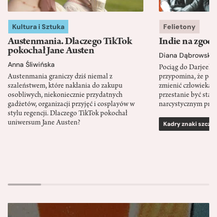
Kultura i Sztuka
Felietony
Austenmania. Dlaczego TikTok
Indie na zgod
pokochał Jane Austen
Diana Dąbrowska
Anna Śliwińska
Pociąg do Darjeeli
Austenmania graniczy dziś niemal z
przypomina, że po
szaleństwem, które nakłania do zakupu
zmienić człowieka d
osobliwych, niekoniecznie przydatnych
przestanie być sta
gadżetów, organizacji przyjęć i cosplayów w
narcystycznym pro
stylu regencji. Dlaczego TikTok pokochał
uniwersum Jane Austen?
Kadry znaki szcze