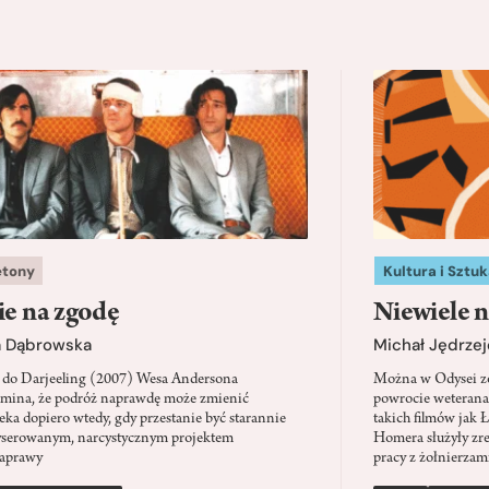
etony
Kultura i Sztuk
ie na zgodę
Niewiele n
a Dąbrowska
Michał Jędrzej
 do Darjeeling (2007) Wesa Andersona
Można w Odysei zo
mina, że podróż naprawdę może zmienić
powrocie weterana
eka dopiero wtedy, gdy przestanie być starannie
takich filmów jak 
serowanym, narcystycznym projektem
Homera służyły zre
aprawy
pracy z żołnierzami