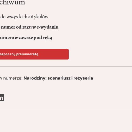
rchiwum
 do wszystkich artykułów
numer od razu w e-wydaniu
umerów zawsze pod ręką
ozpocznij prenumeratę
ę w numerze:
Narodziny: scenariusz i reżyseria