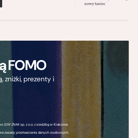
nowy taniec
ają FOMO
zniżki, prezenty i
 SIW ZNAK sp. z o.o. z siedzibą w Krakowie.
owe zasady przetwarzania danych osobowych,