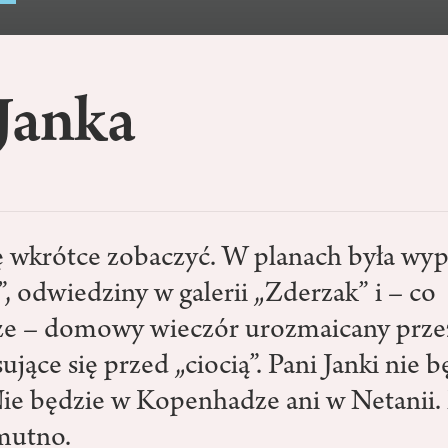
Janka
ę wkrótce zobaczyć. W planach była wyp
, odwiedziny w galerii „Zderzak” i – co
ze – domowy wieczór urozmaicany prze
sujące się przed „ciocią”. Pani Janki nie 
ie będzie w Kopenhadze ani w Netanii.
mutno.