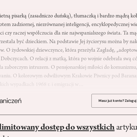
ietną pisarką (zasadniczo duńską), tłumaczką i bardzo mądrą kob
tem zadziornej, niezrównanej inteligencji, encyklopedycznej wi
ci czy raczej współczucia dla nie najwspanialszego świata. Ta mąd
przestała być dzieckiem. Na podstawie Jej życiorysu można by nak
ów. O żydowskiej dziewczynce, która przeżyła Zagładę, „adopto
 Dobczycach. O relacji z matką, która po wojnie odebrała swą có
była zaborczym intruzem. O pensjonarskiej miłości do komunizmu
waniu. O kolorowym odwilżowym Krakowie Piwnicy pod Baranami
ckich wypadkach 1968 r. i emigracji w…
raniczeń
Masz już konto? Zaloguj
limitowany dostęp do wszystkich
artyku