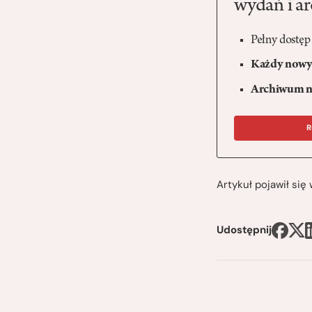
wydań i a
Pełny dostęp
Każdy nowy 
Archiwum n
R
Artykuł pojawił si
Udostępnij