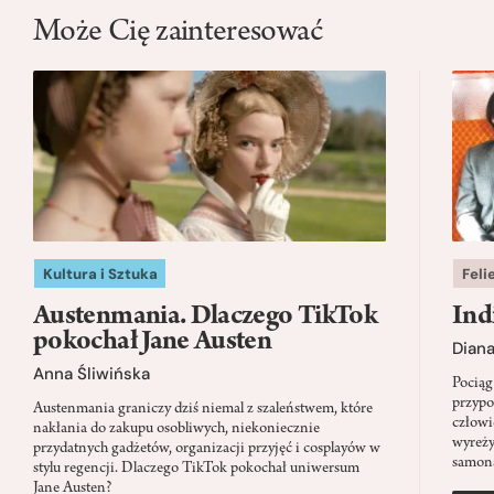
Może Cię zainteresować
Kultura i Sztuka
Feli
Austenmania. Dlaczego TikTok
Ind
pokochał Jane Austen
Dian
Anna Śliwińska
Pociąg
przypo
Austenmania graniczy dziś niemal z szaleństwem, które
człowi
nakłania do zakupu osobliwych, niekoniecznie
wyreży
przydatnych gadżetów, organizacji przyjęć i cosplayów w
samon
stylu regencji. Dlaczego TikTok pokochał uniwersum
Jane Austen?