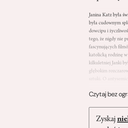
Janina Katz była św
była cudownym splo
dowcipu i życzliwoś
tego, że nigdy nie 
fascynujących film
katolicką rodzinę w
kilkuletniej Janki 
głębokim rozczaro
sztuki. O antysemi
Czytaj bez og
Zyskaj
nie