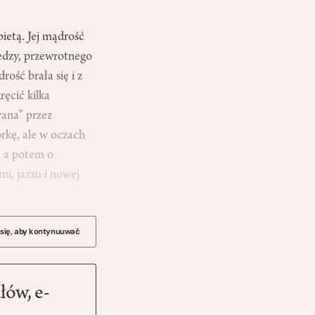
ietą. Jej mądrość
edzy, przewrotnego
rość brała się i z
ręcić kilka
wana” przez
rkę, ale w oczach
, a potem o
, jazzu i nowej
 się, aby kontynuuwać
łów, e-