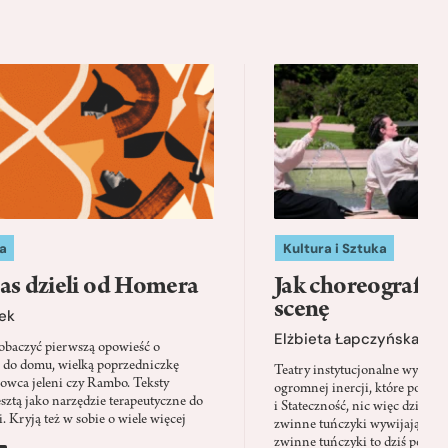
a
Kultura i Sztuka
as dzieli od Homera
Jak choreografia
scenę
ek
Elżbieta Łapczyńska
baczyć pierwszą opowieść o
 do domu, wielką poprzedniczkę
Teatry instytucjonalne wyobra
Łowca jeleni czy Rambo. Teksty
ogromnej inercji, które ponad 
sztą jako narzędzie terapeutyczne do
i Stateczność, nic więc dziwne
. Kryją też w sobie o wiele więcej
zwinne tuńczyki wywijają zach
zwinne tuńczyki to dziś perfor