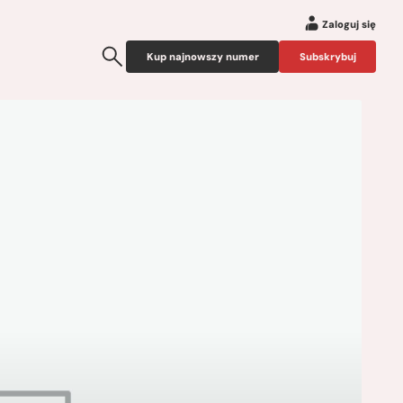
Zaloguj się
Kup najnowszy numer
Subskrybuj