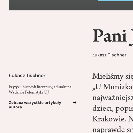
Pani 
Łukasz Tischner
Łukasz Tischner
Mieliśmy si
„U Muniaka”
krytyk i historyk literatury, adiunkt na
Wydziale Polonistyki UJ
najważniejs
Zobacz wszystkie artykuły
autora
dzieci, popi
Krakowie. N
naprawdę s