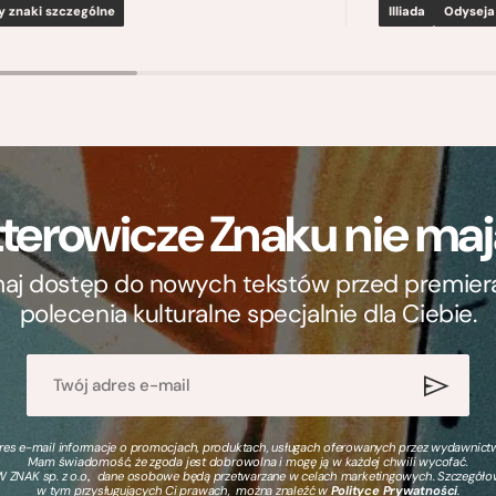
y znaki szczególne
Illiada
Odyseja
terowicze Znaku nie m
ymaj dostęp do nowych tekstów przed premierą, 
polecenia kulturalne specjalnie dla Ciebie.
s e-mail informacje o promocjach, produktach, usługach oferowanych przez wydawnictwo
Mam świadomość, że zgoda jest dobrowolna i mogę ją w każdej chwili wycofać.
 ZNAK sp. z o.o., dane osobowe będą przetwarzane w celach marketingowych. Szczegół
w tym przysługujących Ci prawach, można znaleźć w
Polityce Prywatności
.