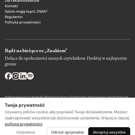
Dla reklamodawców
Kontakt
Gdzie mogę kupić ZNAK?
Regulamin
Polityka prywatności
Bądź na bieżąco ze „Znakiem”
Dołącz do społeczności naszych czytelnikow. Dysktuj w najlepszym
gronie
Dofinansowano ze środków Ministra Kultury i Dziedzictwa Narodowego pochodzących
z Funduszu Promocji Kultury – państwowego funduszu celowego.
Twoja prywatność
Używamy plików cookie, aby poprawić Twoje doświadczenia. Możesz
zaakceptować wszystkie lub dostosować ustawienia. Więcej w naszej
polityce prywatności
.
A
A
Wydawca: SIW Znak w Krakowie
Ustawienia
Odrzuć opcjonalne
Akceptuj wszystkie