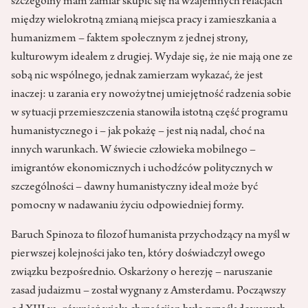
szczególny mam zamiar skupić się na wzajemnych relacjach
między wielokrotną zmianą miejsca pracy i zamieszkania a
humanizmem – faktem społecznym z jednej strony,
kulturowym ideałem z drugiej. Wydaje się, że nie mają one ze
sobą nic wspólnego, jednak zamierzam wykazać, że jest
inaczej: u zarania ery nowożytnej umiejętność radzenia sobie
w sytuacji przemieszczenia stanowiła istotną część programu
humanistycznego i – jak pokażę – jest nią nadal, choć na
innych warunkach. W świecie człowieka mobilnego –
imigrantów ekonomicznych i uchodźców politycznych w
szczególności – dawny humanistyczny ideał może być
pomocny w nadawaniu życiu odpowiedniej formy.
Baruch Spinoza to filozof humanista przychodzący na myśl w
pierwszej kolejności jako ten, który doświadczył owego
związku bezpośrednio. Oskarżony o herezję – naruszanie
zasad judaizmu – został wygnany z Amsterdamu. Począwszy