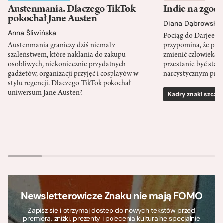
Austenmania. Dlaczego TikTok
Indie na zgod
pokochał Jane Austen
Diana Dąbrowska
Anna Śliwińska
Pociąg do Darjeeli
Austenmania graniczy dziś niemal z
przypomina, że po
szaleństwem, które nakłania do zakupu
zmienić człowieka d
osobliwych, niekoniecznie przydatnych
przestanie być sta
gadżetów, organizacji przyjęć i cosplayów w
narcystycznym pro
stylu regencji. Dlaczego TikTok pokochał
uniwersum Jane Austen?
Kadry znaki szcze
Newsletterowicze Znaku nie mają FOMO
Zapisz się i otrzymaj dostęp do nowych tekstów przed
premierą, zniżki, prezenty i polecenia kulturalne specjalnie