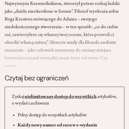
Najwyższym Rzemieślnikiem, stworzył potem rodzaj ludzki
jako „dzieło nieokreślone w formie”. Filozof wyobraża sobie
Boga Kreatora mówiącego do Adama – swojego
niedokończonego stworzenia – w ten sposób: „co do ciebie
zaś, zawierzyłem cię własnej twej ocenie, która pozwoli ci
określić własną naturę”. Słowa te miały dla filozofa osobiste
znaczenie – jako człowiek zmuszony do zmiany miejsca
bytowania musiał wymyślić swoje życie od nowa. Czy
zatem…
Czytaj bez ograniczeń
Zyskaj
nielimitowany dostęp do wszystkich
artykułów,
e-wydań i archiwum
Pełny dostęp do wszystkich artykułów
Każdy nowy numer od razu w e-wydaniu