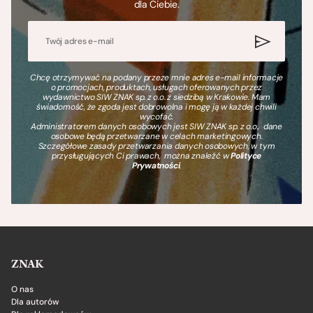
dla Ciebie.
Chcę otrzymywać na podany przeze mnie adres e-mail informacje
o promocjach, produktach, usługach oferowanych przez
wydawnictwo SIW ZNAK sp. z o.o. z siedzibą w Krakowie. Mam
świadomość, że zgoda jest dobrowolna i mogę ją w każdej chwili
wycofać.
Administratorem danych osobowych jest SIW ZNAK sp. z o.o., dane
osobowe będą przetwarzane w celach marketingowych.
Szczegółowe zasady przetwarzania danych osobowych, w tym
przysługujących Ci prawach, można znaleźć w
Polityce
Prywatności
.
ZNAK
O nas
Dla autorów