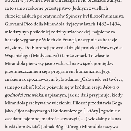
od XIII w., również wielu chrześcijan było prześladowanych
za to samo rzekome przestępstwo. Jednym z wielkich
chrześcijańskich pobratymców Spinozy był filozof humanista
Giovanni Pico della Mirandola, żyjący w latach 1463–1494,
młodszy syn pośledniej rodziny szlacheckiej, najpierw za
herezję wygnany z Włoch do Francji, następnie za herezję
więziony. Do Florencji powrócił dzięki protekcji Wawrzyńca
Wspaniałego (Medyceusza) i tamże zmarł. To właśnie
Mirandola pierwszy jasno wskazał na związek pomiędzy
przemieszczaniem się a programem humanizmu. Jego
znakiem rozpoznawczym było zdanie: „Człowiek jest twórcą
samego siebie”, które pojawiło się w krótkim eseju
Mowa o
godności człowieka
, napisanym, jak się dziś przyjmuje, kiedy
Mirandola przebywał w więzieniu. Filozof przedstawia Boga
jako „Ojca najwyższego i Budowniczego [, który] zgodnie z
zasadami tajemnej mądrości stworzył (…) widzialny dla nas
boski dom świata”. Jednak Bóg, którego Mirandola nazywa