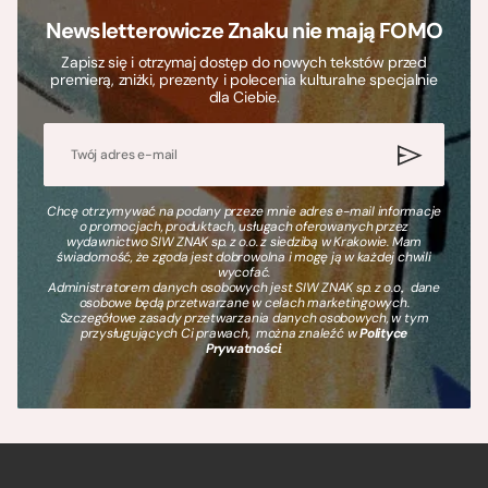
Newsletterowicze Znaku nie mają FOMO
Zapisz się i otrzymaj dostęp do nowych tekstów przed
premierą, zniżki, prezenty i polecenia kulturalne specjalnie
dla Ciebie.
Chcę otrzymywać na podany przeze mnie adres e-mail informacje
o promocjach, produktach, usługach oferowanych przez
wydawnictwo SIW ZNAK sp. z o.o. z siedzibą w Krakowie. Mam
świadomość, że zgoda jest dobrowolna i mogę ją w każdej chwili
wycofać.
Administratorem danych osobowych jest SIW ZNAK sp. z o.o., dane
osobowe będą przetwarzane w celach marketingowych.
Szczegółowe zasady przetwarzania danych osobowych, w tym
przysługujących Ci prawach, można znaleźć w
Polityce
Prywatności
.