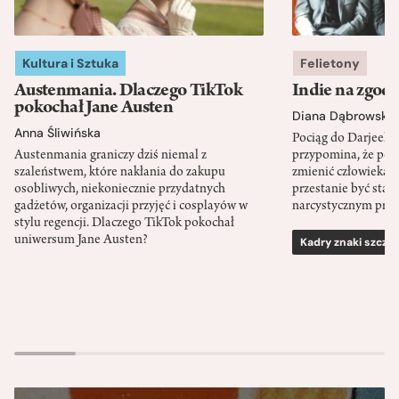
Kultura i Sztuka
Felietony
Austenmania. Dlaczego TikTok
Indie na zgod
pokochał Jane Austen
Diana Dąbrowska
Anna Śliwińska
Pociąg do Darjeeli
Austenmania graniczy dziś niemal z
przypomina, że po
szaleństwem, które nakłania do zakupu
zmienić człowieka d
osobliwych, niekoniecznie przydatnych
przestanie być sta
gadżetów, organizacji przyjęć i cosplayów w
narcystycznym pro
stylu regencji. Dlaczego TikTok pokochał
uniwersum Jane Austen?
Kadry znaki szcze