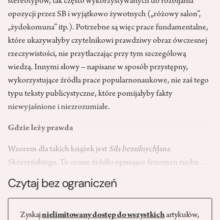
stereotypów, tak często wykorzystywanych do rozbijania
opozycji przez SB i wyjątkowo żywotnych („różowy salon”,
„żydokomuna” itp.). Potrzebne są więc prace fundamentalne,
które ukazywałyby czytelnikowi prawdziwy obraz ówczesnej
rzeczywistości, nie przytłaczając przy tym szczegółową
wiedzą. Innymi słowy – napisane w sposób przystępny,
wykorzystujące źródła prace popularnonaukowe, nie zaś tego
typu teksty publicystyczne, które pomijałyby fakty
niewyjaśnione i niezrozumiałe.
Gdzie leży prawda
Wzorem dla takich książek jest
Siła bezsilnych
Jana
Skórzyńskiego. To cenne źródło opisujące fenomen ruchu…
Czytaj bez ograniczeń
Zyskaj
nielimitowany dostęp do wszystkich
artykułów,