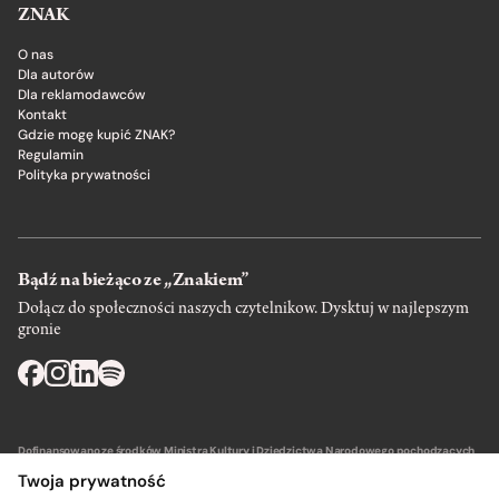
ZNAK
O nas
Dla autorów
Dla reklamodawców
Kontakt
Gdzie mogę kupić ZNAK?
Regulamin
Polityka prywatności
Bądź na bieżąco ze „Znakiem”
Dołącz do społeczności naszych czytelnikow. Dysktuj w najlepszym
gronie
Dofinansowano ze środków Ministra Kultury i Dziedzictwa Narodowego pochodzących
z Funduszu Promocji Kultury – państwowego funduszu celowego.
Twoja prywatność