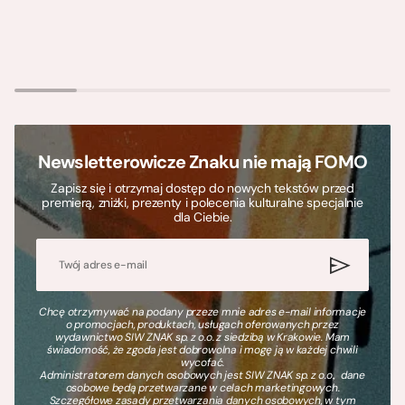
Newsletterowicze Znaku nie mają FOMO
Zapisz się i otrzymaj dostęp do nowych tekstów przed
premierą, zniżki, prezenty i polecenia kulturalne specjalnie
dla Ciebie.
Chcę otrzymywać na podany przeze mnie adres e-mail informacje
o promocjach, produktach, usługach oferowanych przez
wydawnictwo SIW ZNAK sp. z o.o. z siedzibą w Krakowie. Mam
świadomość, że zgoda jest dobrowolna i mogę ją w każdej chwili
wycofać.
Administratorem danych osobowych jest SIW ZNAK sp. z o.o., dane
osobowe będą przetwarzane w celach marketingowych.
Szczegółowe zasady przetwarzania danych osobowych, w tym