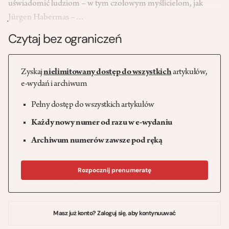
uświadomić ludziom – w tym czołowym myślicielom, jak
Jürgen Habermas –…
Czytaj bez ograniczeń
Zyskaj
nielimitowany dostęp do wszystkich
artykułów,
e-wydań i archiwum
Pełny dostęp do wszystkich artykułów
Każdy nowy numer od razu w e-wydaniu
Archiwum numerów zawsze pod ręką
Rozpocznij prenumeratę
Masz już konto? Zaloguj się, aby kontynuuwać