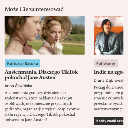
Może Cię zainteresować
Kultura i Sztuka
Felietony
Austenmania. Dlaczego TikTok
Indie na zgod
pokochał Jane Austen
Diana Dąbrowska
Anna Śliwińska
Pociąg do Darjeeli
Austenmania graniczy dziś niemal z
przypomina, że po
szaleństwem, które nakłania do zakupu
zmienić człowieka d
osobliwych, niekoniecznie przydatnych
przestanie być sta
gadżetów, organizacji przyjęć i cosplayów w
narcystycznym pro
stylu regencji. Dlaczego TikTok pokochał
uniwersum Jane Austen?
Kadry znaki szcze