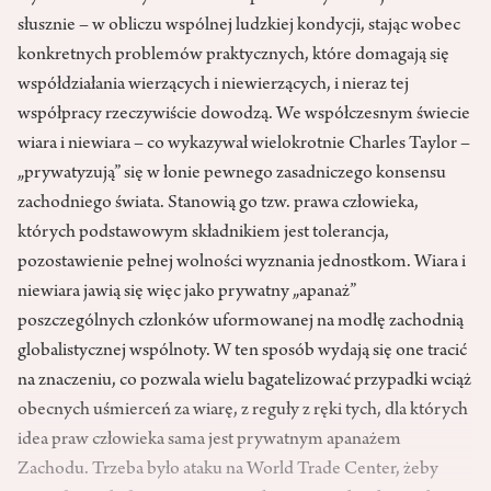
słusznie – w obliczu wspólnej ludzkiej kondycji, stając wobec
konkretnych problemów praktycznych, które domagają się
współdziałania wierzących i niewierzących, i nieraz tej
współpracy rzeczywiście dowodzą. We współczesnym świecie
wiara i niewiara – co wykazywał wielokrotnie Charles Taylor –
„prywatyzują” się w łonie pewnego zasadniczego konsensu
zachodniego świata. Stanowią go tzw. prawa człowieka,
których podstawowym składnikiem jest tolerancja,
pozostawienie pełnej wolności wyznania jednostkom. Wiara i
niewiara jawią się więc jako prywatny „apanaż”
poszczególnych członków uformowanej na modłę zachodnią
globalistycznej wspólnoty. W ten sposób wydają się one tracić
na znaczeniu, co pozwala wielu bagatelizować przypadki wciąż
obecnych uśmierceń za wiarę, z reguły z ręki tych, dla których
idea praw człowieka sama jest prywatnym apanażem
Zachodu. Trzeba było ataku na World Trade Center, żeby