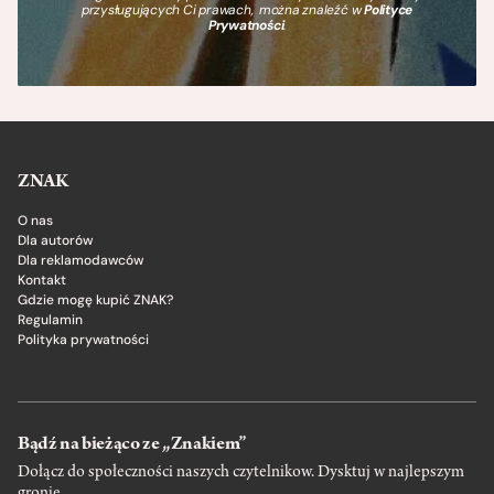
przysługujących Ci prawach, można znaleźć w
Polityce
Prywatności
.
ZNAK
O nas
Dla autorów
Dla reklamodawców
Kontakt
Gdzie mogę kupić ZNAK?
Regulamin
Polityka prywatności
Bądź na bieżąco ze „Znakiem”
Dołącz do społeczności naszych czytelnikow. Dysktuj w najlepszym
gronie