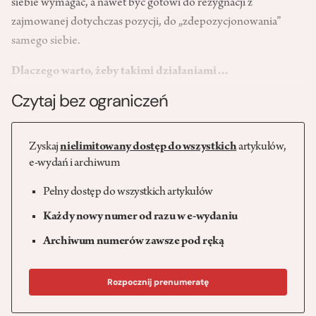
siebie wymagać, a nawet być gotowi do rezygnacji z
zajmowanej dotychczas pozycji, do „zdepozycjonowania”
samego siebie.
Dlaczego warto, żeby takimi działaniami…
Czytaj bez ograniczeń
Zyskaj
nielimitowany dostęp do wszystkich
artykułów,
e-wydań i archiwum
Pełny dostęp do wszystkich artykułów
Każdy nowy numer od razu w e-wydaniu
Archiwum numerów zawsze pod ręką
Rozpocznij prenumeratę