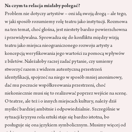
Na czym ta relacja miałaby polegać?
Problem nie dotyczy artystów – oni idą swoją drogą – ale tego,
w jaki sposób rozumiemy rolę teatru jako instytucji. Rozmowa
na ten temat, choć głośna, jest niestety bardzo powierzchowna
i przewidywalna. Sprowadza się do konfliktu między wizją
teatru jako miejsca nieograniczonego rozwoju artysty a
koncepcją weryfikowania jego wartości za pomocą wpływów
z biletów. Należałoby raczej zadać pytanie, czy umiemy
stworzyć razem z widzem autentyczną przestrzeń
identyfikacji, spojrzeć na niego w sposób mniej anonimowy,
dać mu poczucie współkreowania przestrzeni, choć
niekoniecznie musi się to realizować poprzez wejście na scenę.
O teatrze, ale też i o innych miejscach kultury, należy dziś
myśleć bardziej ambitnie i odpowiedzialnie. Szczególnie w
sytuacji kryzysu rola sztuki staje się bardzo istotna, bo
posługuje się ona językiem symbolicznym. Musimy więcej od