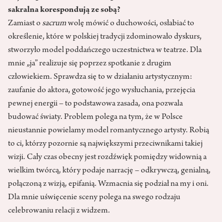
sakralna korespondują ze sobą?
Zamiast o
sacrum
wolę mówić o duchowości, osłabiać to
określenie, które w polskiej tradycji zdominowało dyskurs,
stworzyło model poddańczego uczestnictwa w teatrze. Dla
mnie „ja” realizuje się poprzez spotkanie z drugim
człowiekiem. Sprawdza się to w działaniu artystycznym:
zaufanie do aktora, gotowość jego wysłuchania, przejęcia
pewnej energii – to podstawowa zasada, ona pozwala
budować światy. Problem polega na tym, że w Polsce
nieustannie powielamy model romantycznego artysty. Robią
to ci, którzy pozornie są największymi przeciwnikami takiej
wizji. Cały czas obecny jest rozdźwięk pomiędzy widownią a
wielkim twórcą, który podaje narrację – odkrywczą, genialną,
połączoną z wizją, epifanią. Wzmacnia się podział na my i oni.
Dla mnie uświęcenie sceny polega na swego rodzaju
celebrowaniu relacji z widzem.