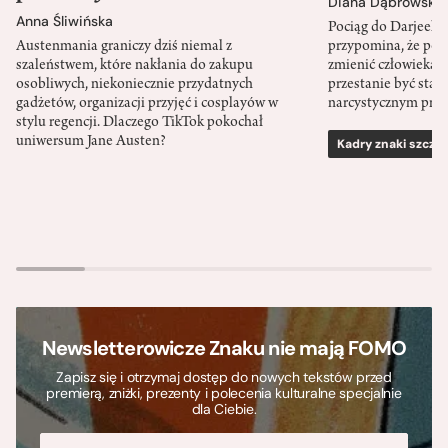
Diana Dąbrowska
Anna Śliwińska
Pociąg do Darjeeli
Austenmania graniczy dziś niemal z
przypomina, że po
szaleństwem, które nakłania do zakupu
zmienić człowieka d
osobliwych, niekoniecznie przydatnych
przestanie być sta
gadżetów, organizacji przyjęć i cosplayów w
narcystycznym pro
stylu regencji. Dlaczego TikTok pokochał
uniwersum Jane Austen?
Kadry znaki szcze
Newsletterowicze Znaku nie mają FOMO
Zapisz się i otrzymaj dostęp do nowych tekstów przed
premierą, zniżki, prezenty i polecenia kulturalne specjalnie
dla Ciebie.