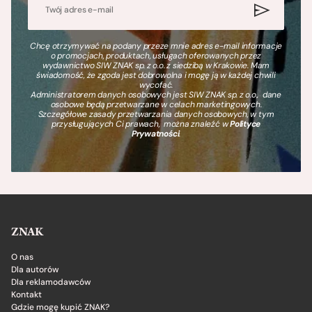
Chcę otrzymywać na podany przeze mnie adres e-mail informacje
o promocjach, produktach, usługach oferowanych przez
wydawnictwo SIW ZNAK sp. z o.o. z siedzibą w Krakowie. Mam
świadomość, że zgoda jest dobrowolna i mogę ją w każdej chwili
wycofać.
Administratorem danych osobowych jest SIW ZNAK sp. z o.o., dane
osobowe będą przetwarzane w celach marketingowych.
Szczegółowe zasady przetwarzania danych osobowych, w tym
przysługujących Ci prawach, można znaleźć w
Polityce
Prywatności
.
ZNAK
O nas
Dla autorów
Dla reklamodawców
Kontakt
Gdzie mogę kupić ZNAK?