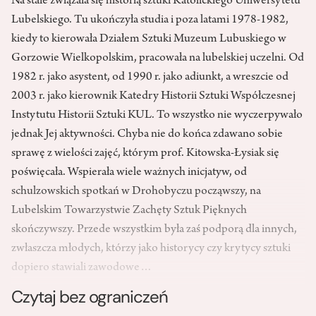
Na stałe związała się historią sztuki Katolickiego Uniwersytetu
Lubelskiego. Tu ukończyła studia i poza latami 1978-1982,
kiedy to kierowała Działem Sztuki Muzeum Lubuskiego w
Gorzowie Wielkopolskim, pracowała na lubelskiej uczelni. Od
1982 r. jako asystent, od 1990 r. jako adiunkt, a wreszcie od
2003 r. jako kierownik Katedry Historii Sztuki Współczesnej
Instytutu Historii Sztuki KUL. To wszystko nie wyczerpywało
jednak Jej aktywności. Chyba nie do końca zdawano sobie
sprawę z wielości zajęć, którym prof. Kitowska-Łysiak się
poświęcała. Wspierała wiele ważnych inicjatyw, od
schulzowskich spotkań w Drohobyczu począwszy, na
Lubelskim Towarzystwie Zachęty Sztuk Pięknych
skończywszy. Przede wszystkim była zaś podporą dla innych,
zwłaszcza młodych, którzy jako historycy czy krytycy sztuki
dopiero stawiali zawodowe…
Czytaj bez ograniczeń