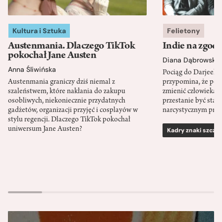
Kultura i Sztuka
Felietony
Austenmania. Dlaczego TikTok
Indie na zgod
pokochał Jane Austen
Diana Dąbrowska
Anna Śliwińska
Pociąg do Darjeeli
Austenmania graniczy dziś niemal z
przypomina, że po
szaleństwem, które nakłania do zakupu
zmienić człowieka d
osobliwych, niekoniecznie przydatnych
przestanie być sta
gadżetów, organizacji przyjęć i cosplayów w
narcystycznym pro
stylu regencji. Dlaczego TikTok pokochał
uniwersum Jane Austen?
Kadry znaki szcze