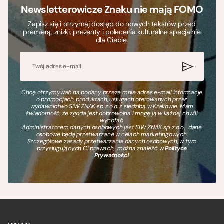
Newsletterowicze Znaku nie mają FOMO
Zapisz się i otrzymaj dostęp do nowych tekstów przed
premierą, zniżki, prezenty i polecenia kulturalne specjalnie
dla Ciebie.
Chcę otrzymywać na podany przeze mnie adres e-mail informacje
o promocjach, produktach, usługach oferowanych przez
wydawnictwo SIW ZNAK sp. z o.o. z siedzibą w Krakowie. Mam
świadomość, że zgoda jest dobrowolna i mogę ją w każdej chwili
wycofać.
Administratorem danych osobowych jest SIW ZNAK sp. z o.o., dane
osobowe będą przetwarzane w celach marketingowych.
Szczegółowe zasady przetwarzania danych osobowych, w tym
przysługujących Ci prawach, można znaleźć w
Polityce
Prywatności
.