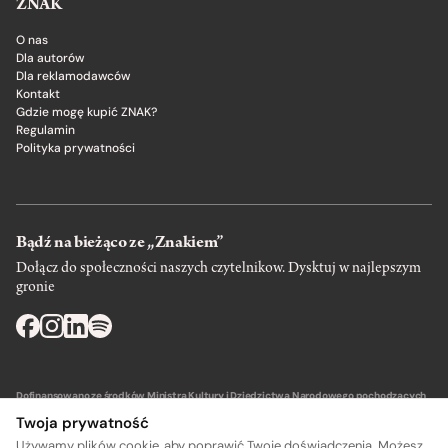
ZNAK
O nas
Dla autorów
Dla reklamodawców
Kontakt
Gdzie mogę kupić ZNAK?
Regulamin
Polityka prywatności
Bądź na bieżąco ze „Znakiem”
Dołącz do społeczności naszych czytelnikow. Dysktuj w najlepszym
gronie
Dofinansowano ze środków Ministra Kultury i Dziedzictwa Narodowego pochodzących
z Funduszu Promocji Kultury – państwowego funduszu celowego.
Twoja prywatność
Używamy plików cookie, aby poprawić Twoje doświadczenia. Możesz