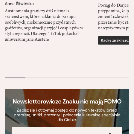
Anna Śliwińska
Pociąg do Darjeeli
Austenmania graniczy dziś niemal z
przypomina, że po
szaleństwem, które nakłania do zakupu
zmienić człowieka d
osobliwych, niekoniecznie przydatnych
przestanie być sta
gadżetów, organizacji przyjęć i cosplayów w
narcystycznym pro
stylu regencji. Dlaczego TikTok pokochał
uniwersum Jane Austen?
Kadry znaki szcze
Newsletterowicze Znaku nie mają FOMO
Zapisz się i otrzymaj dostęp do nowych tekstów przed
premierą, zniżki, prezenty i polecenia kulturalne specjalnie
dla Ciebie.