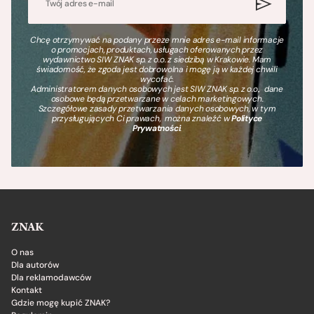
Chcę otrzymywać na podany przeze mnie adres e-mail informacje
o promocjach, produktach, usługach oferowanych przez
wydawnictwo SIW ZNAK sp. z o.o. z siedzibą w Krakowie. Mam
świadomość, że zgoda jest dobrowolna i mogę ją w każdej chwili
wycofać.
Administratorem danych osobowych jest SIW ZNAK sp. z o.o., dane
osobowe będą przetwarzane w celach marketingowych.
Szczegółowe zasady przetwarzania danych osobowych, w tym
przysługujących Ci prawach, można znaleźć w
Polityce
Prywatności
.
ZNAK
O nas
Dla autorów
Dla reklamodawców
Kontakt
Gdzie mogę kupić ZNAK?