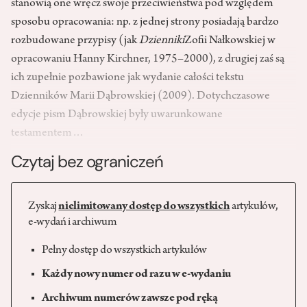
stanowią one wręcz swoje przeciwieństwa pod względem
sposobu opracowania: np. z jednej strony posiadają bardzo
rozbudowane przypisy (jak
Dzienniki
Zofii Nałkowskiej w
opracowaniu Hanny Kirchner, 1975–2000), z drugiej zaś są
ich zupełnie pozbawione jak wydanie całości tekstu
Dzienników Marii Dąbrowskiej (2009). Dotychczasowe
edycje pism Dąbrowskiej były uwarunkowane
testamentem…
Czytaj bez ograniczeń
Zyskaj
nielimitowany dostęp do wszystkich
artykułów,
e-wydań i archiwum
Pełny dostęp do wszystkich artykułów
Każdy nowy numer od razu w e-wydaniu
Archiwum numerów zawsze pod ręką