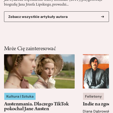
Jak wydawać współczesne teksty literackie (2011), przygotowuje
biografię Jana Józefa Lipskiego, prowadzi...
Zobacz wszystkie artykuły autora
Może Cię zainteresować
Kultura i Sztuka
Felietony
Austenmania. Dlaczego TikTok
Indie na zgod
pokochał Jane Austen
Diana Dąbrowska