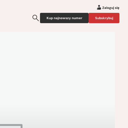
Zaloguj się
Kup najnowszy numer
Subskrybuj