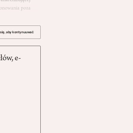
anarchizującej
jonowania poza
 się, aby kontynuuwać
łów, e-