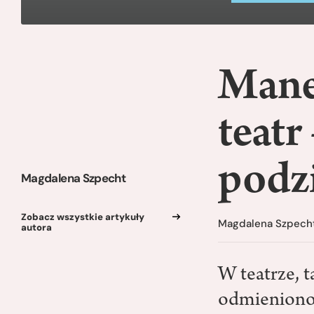
Mane,
teatr
podz
Magdalena Szpecht
Zobacz wszystkie artykuły
Magdalena Szpech
autora
W teatrze, t
odmieniono 