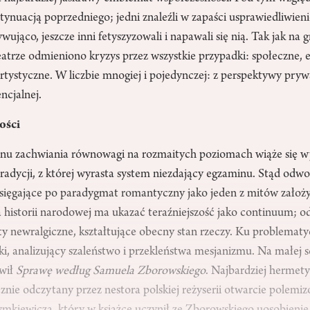
nuacją poprzedniego; jedni znaleźli w zapaści usprawiedliwieni
wująco, jeszcze inni fetyszyzowali i napawali się nią. Tak jak na 
teatrze odmieniono kryzys przez wszystkie przypadki: społeczne,
artystyczne. W liczbie mnogiej i pojedynczej: z perspektywy pryw
encjalnej.
ości
tanu zachwiania równowagi na rozmaitych poziomach wiąże się w
adycji, z której wyrasta system niezdający egzaminu. Stąd odwoł
 sięgające po paradygmat romantyczny jako jeden z mitów założy
a historii narodowej ma ukazać teraźniejszość jako continuum; 
y newralgiczne, kształtujące obecny stan rzeczy. Ku problematy
ocki, analizujący szaleństwo i przekleństwa mesjanizmu. Na małej 
wił
Sprawę według Samuela Zborowskiego
. Najbardziej hermet
nie odczytany przez nestora polskiej reżyserii otwarcie polemiz