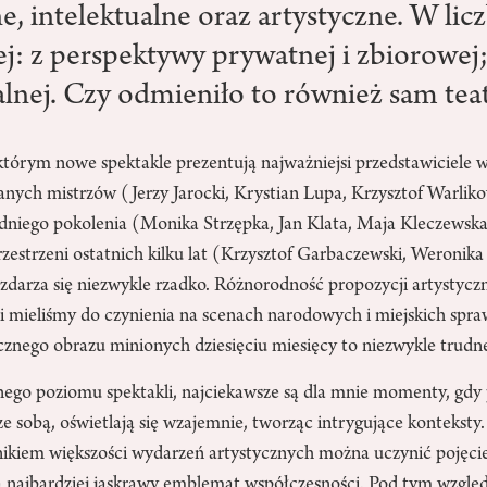
, intelektualne oraz artystyczne. W lic
j: z perspektywy prywatnej i zbiorowej;
alnej. Czy odmieniło to również sam tea
którym nowe spektakle prezentują najważniejsi przedstawiciele w
nych mistrzów (Jerzy Jarocki, Krystian Lupa, Krzysztof Warliko
dniego pokolenia (Monika Strzępka, Jan Klata, Maja Kleczewsk
zestrzeni ostatnich kilku lat (Krzysztof Garbaczewski, Weronika
darza się niezwykle rzadko. Różnorodność propozycji artystyczn
mi mieliśmy do czynienia na scenach narodowych i miejskich spra
cznego obrazu minionych dziesięciu miesięcy to niezwykle trudn
go poziomu spektakli, najciekawsze są dla mnie momenty, gdy
 ze sobą, oświetlają się wzajemnie, tworząc intrygujące kontekst
iem większości wydarzeń artystycznych można uczynić pojęcie
za najbardziej jaskrawy emblemat współczesności. Pod tym wzgl