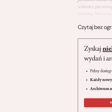
Jarosława Marka Ry
wolności; pierwsze
ojczyzną. Natomi
Czytaj bez og
Zyskaj
nie
wydań i a
Pełny dostęp
Każdy nowy 
Archiwum n
R