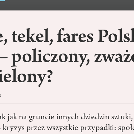
 tekel, fares Pols
 – policzony, zważ
ielony?
t
ak jak na gruncie innych dziedzin sztuki,
kryzys przez wszystkie przypadki: społ