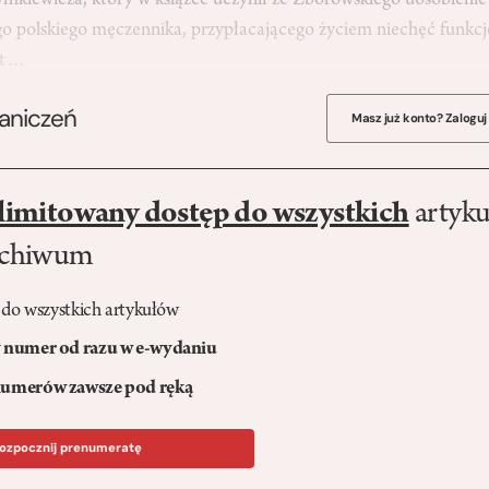
mkiewicza, który w książce uczynił ze Zborowskiego uosobienie 
go polskiego męczennika, przypłacającego życiem niechęć funkc
ast…
raniczeń
Masz już konto? Zaloguj
limitowany dostęp do wszystkich
artyku
rchiwum
 do wszystkich artykułów
numer od razu w e-wydaniu
umerów zawsze pod ręką
ozpocznij prenumeratę