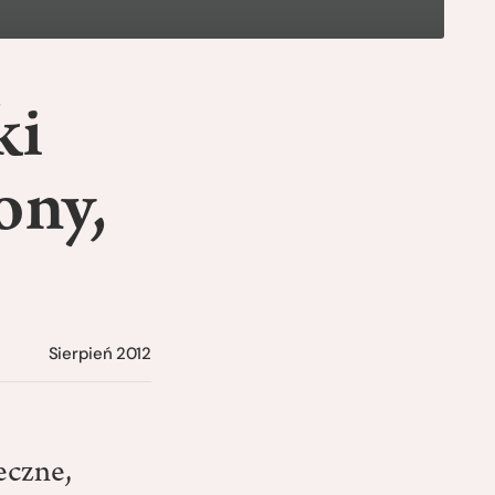
ki
ony,
Sierpień 2012
eczne,