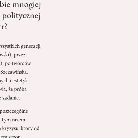
zbie mnogiej
 politycznej
tr?
szystkich generacji
wski), przez
a), po twórców
 Szczawińska,
ych i estetyk
wia, że próba
e zadanie.
 poszczególne
y. Tym razem
 kryzysu, który od
ędem sezon