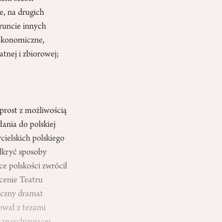
e, na drugich
gruncie innych
 ekonomiczne,
atnej i zbiorowej;
prost z możliwością
ania do polskiej
cielskich polskiego
odkryć sposoby
ce polskości zwrócił
scenie Teatru
yczny dramat
ował z tezami