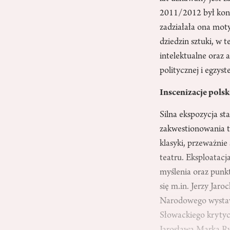
2011/2012 był konty
zadziałała ona moty
dziedzin sztuki, w 
intelektualne oraz 
politycznej i egzyst
Inscenizacje polsk
Silna ekspozycja s
zakwestionowania tr
klasyki, przeważnie
teatru. Eksploatacj
myślenia oraz punkt
się m.in. Jerzy Jar
Narodowego wysta
Słowackiego krytycz