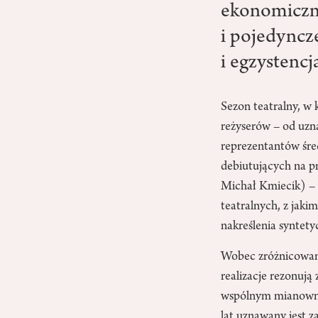
ekonomiczne
i pojedyncze
i egzystencj
Sezon teatralny, w 
reżyserów – od uzna
reprezentantów śre
debiutujących na pr
Michał Kmiecik) – z
teatralnych, z jaki
nakreślenia syntety
Wobec zróżnicowane
realizacje rezonują
wspólnym mianownik
lat uznawany jest 