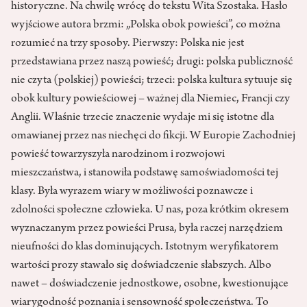
historyczne. Na chwilę wrócę do tekstu Wita Szostaka. Hasło
wyjściowe autora brzmi: „Polska obok powieści”, co można
rozumieć na trzy sposoby. Pierwszy: Polska nie jest
przedstawiana przez naszą powieść; drugi: polska publiczność
nie czyta (polskiej) powieści; trzeci: polska kultura sytuuje się
obok kultury powieściowej – ważnej dla Niemiec, Francji czy
Anglii. Właśnie trzecie znaczenie wydaje mi się istotne dla
omawianej przez nas niechęci do fikcji. W Europie Zachodniej
powieść towarzyszyła narodzinom i rozwojowi
mieszczaństwa, i stanowiła podstawę samoświadomości tej
klasy. Była wyrazem wiary w możliwości poznawcze i
zdolności społeczne człowieka. U nas, poza krótkim okresem
wyznaczanym przez powieści Prusa, była raczej narzędziem
nieufności do klas dominujących. Istotnym weryfikatorem
wartości prozy stawało się doświadczenie słabszych. Albo
nawet – doświadczenie jednostkowe, osobne, kwestionujące
wiarygodność poznania i sensowność społeczeństwa. To