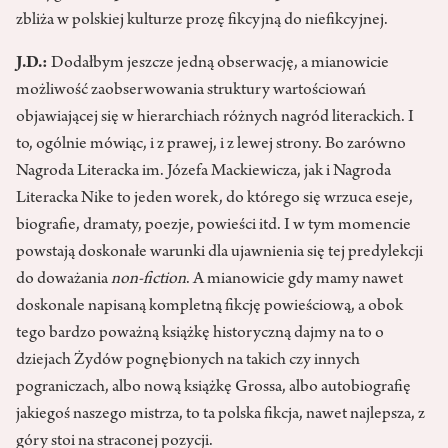
zbliża w polskiej kulturze prozę fikcyjną do niefikcyjnej.
J.D.:
Dodałbym jeszcze jedną obserwację, a mianowicie
możliwość zaobserwowania struktury wartościowań
objawiającej się w hierarchiach różnych nagród literackich. I
to, ogólnie mówiąc, i z prawej, i z lewej strony. Bo zarówno
Nagroda Literacka im. Józefa Mackiewicza, jak i Nagroda
Literacka Nike to jeden worek, do którego się wrzuca eseje,
biografie, dramaty, poezje, powieści itd. I w tym momencie
powstają doskonałe warunki dla ujawnienia się tej predylekcji
do doważania
non-fiction
. A mianowicie gdy mamy nawet
doskonale napisaną kompletną fikcję powieściową, a obok
tego bardzo poważną książkę historyczną dajmy na to o
dziejach Żydów pognębionych na takich czy innych
pograniczach, albo nową książkę Grossa, albo autobiografię
jakiegoś naszego mistrza, to ta polska fikcja, nawet najlepsza, z
góry stoi na straconej pozycji.