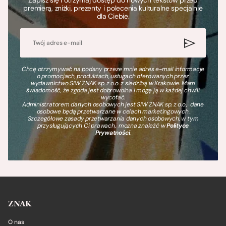
premierą, zniżki, prezenty i polecenia kulturalne specjalnie
dla Ciebie.
Chcę otrzymywać na podany przeze mnie adres e-mail informacje
o promocjach, produktach, usługach oferowanych przez
wydawnictwo SIW ZNAK sp. z o.o. z siedzibą w Krakowie. Mam
świadomość, że zgoda jest dobrowolna i mogę ją w każdej chwili
wycofać.
Administratorem danych osobowych jest SIW ZNAK sp. z o.o., dane
osobowe będą przetwarzane w celach marketingowych.
Szczegółowe zasady przetwarzania danych osobowych, w tym
przysługujących Ci prawach, można znaleźć w
Polityce
Prywatności
.
ZNAK
O nas