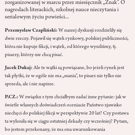
zorganizowanej w marcu przez miesięcznik „Znak”. O
nagrodach literackich, szkolnej nauce nieczytania i
serialowym życiu powieści...
Przemysław Czapliński:
W naszej dyskusji rozdzieliły się
dwie rzeczy. Pojawił się wątek rynkowy, polskiej publiczności,
która nie kupuje fikcji, i wątek, od którego wyszliśmy, tj.
pisarzy, którzy nie chcą pisać.
Jacek Dukaj:
Ale te wątki są powiązane, bo jeżeli rynek jest
tak płytki, że w ogóle nie ma „ssania”, to pisarz nie tylko nie
sprzeda, ale i nie napisze.
P.CZ.:
W związku z tym chciałbym zadać inne pytanie: jak w
świetle własnych doświadczeń oceniacie Państwo zjawisko
niechęci do polskiej fikcji w perspektywie 20 lat? Czy postawa
ta wyłoniła się w ciągu ostatniej dekady czy wcześniej? Pytam,
bo jestem przekonany, że ma ona uwarunkowania