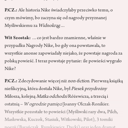
P.CZ.:
Ale historia Nike świadczyłaby przeciwko temu, o
czym mówimy, bo zaczyna się od nagrody przyznanej
Myśliwskiemu za
Widnokrąg
…
Wit Szostak:
…co jest bardzo znamienne, właśnie w
przypadku Nagrody Nike, bo gdy ona powstawała, to
wszystkie anonse zapowiadały niejako, że powstaje nagroda za
polską powieść. I teraz powstaje pytanie: ile powieści wygrało
Nike?
P.CZ.:
Zdecydowanie więcej niż
non-fiction
. Pierwszą książką
niefikcyjną, która dostała Nike, był
Piesek przydrożny
Miłosza, kolejną
Matka odchodzi
Różewicza, a trzecią i
ostatnią –
W ogrodzie pamięci
Joanny Olczak-Ronikier.
Wszystkie pozostałe to powieści (Myśliwski razy dwa, Pilch,
Masłowska, Kuczok, Stasiuk, Witkowski, Pilot), 3 tomiki
poezji (Barańczak, Rymkiewicz, Dycki) oraz jeden dramat,