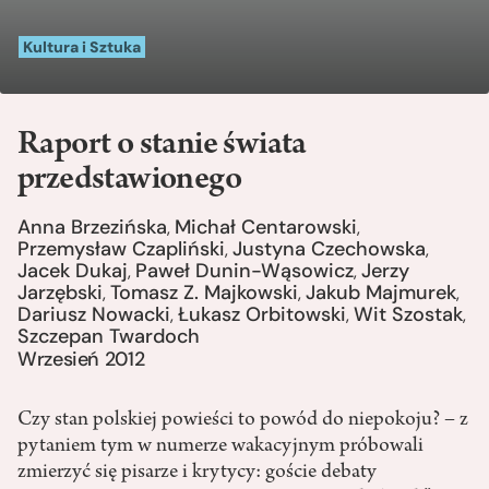
Kultura i Sztuka
Raport o stanie świata
przedstawionego
Anna Brzezińska
Michał Centarowski
,
,
Przemysław Czapliński
Justyna Czechowska
,
,
Jacek Dukaj
Paweł Dunin-Wąsowicz
Jerzy
,
,
Jarzębski
Tomasz Z. Majkowski
Jakub Majmurek
,
,
,
Dariusz Nowacki
Łukasz Orbitowski
Wit Szostak
,
,
,
Szczepan Twardoch
Wrzesień 2012
Czy stan polskiej powieści to powód do niepokoju? – z
pytaniem tym w numerze wakacyjnym próbowali
zmierzyć się pisarze i krytycy: goście debaty