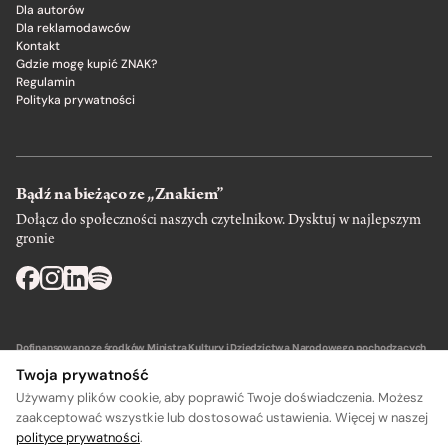
Dla autorów
Dla reklamodawców
Kontakt
Gdzie mogę kupić ZNAK?
Regulamin
Polityka prywatności
Bądź na bieżąco ze „Znakiem”
Dołącz do społeczności naszych czytelnikow. Dysktuj w najlepszym
gronie
Dofinansowano ze środków Ministra Kultury i Dziedzictwa Narodowego pochodzących
z Funduszu Promocji Kultury – państwowego funduszu celowego.
Twoja prywatność
Używamy plików cookie, aby poprawić Twoje doświadczenia. Możesz
zaakceptować wszystkie lub dostosować ustawienia. Więcej w naszej
polityce prywatności
.