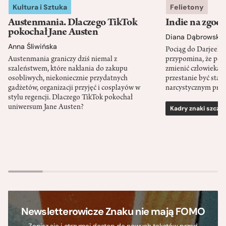
Kultura i Sztuka
Felietony
Austenmania. Dlaczego TikTok
Indie na zgod
pokochał Jane Austen
Diana Dąbrowska
Anna Śliwińska
Pociąg do Darjeeli
Austenmania graniczy dziś niemal z
przypomina, że po
szaleństwem, które nakłania do zakupu
zmienić człowieka d
osobliwych, niekoniecznie przydatnych
przestanie być sta
gadżetów, organizacji przyjęć i cosplayów w
narcystycznym pro
stylu regencji. Dlaczego TikTok pokochał
uniwersum Jane Austen?
Kadry znaki szcze
Newsletterowicze Znaku nie mają FOMO
Zapisz się i otrzymaj dostęp do nowych tekstów przed