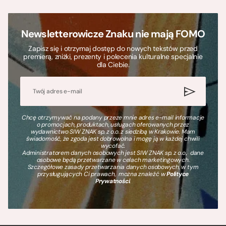
Newsletterowicze Znaku nie mają FOMO
Zapisz się i otrzymaj dostęp do nowych tekstów przed
premierą, zniżki, prezenty i polecenia kulturalne specjalnie
dla Ciebie.
Chcę otrzymywać na podany przeze mnie adres e-mail informacje
o promocjach, produktach, usługach oferowanych przez
wydawnictwo SIW ZNAK sp. z o.o. z siedzibą w Krakowie. Mam
świadomość, że zgoda jest dobrowolna i mogę ją w każdej chwili
wycofać.
Administratorem danych osobowych jest SIW ZNAK sp. z o.o., dane
osobowe będą przetwarzane w celach marketingowych.
Szczegółowe zasady przetwarzania danych osobowych, w tym
przysługujących Ci prawach, można znaleźć w
Polityce
Prywatności
.