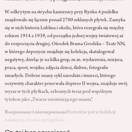
W odkrytym na strychu kamienicy przy Rynku 4 pudełku
znajdowało się łącznie ponad 2700 szklanych płytek. Zamyka
się w nich historia Lublina i okolic, która rozegrała się między
rokiem 1914 a 1939, od początku jednej wojny światowej aż
do rozpoczęcia drugiej. Ośrodek Brama Grodzka – Teatr NN,
w którego depozycie znajduje się kolekcja, skatalogował
negatywy, dzieląc je na kilka grup, m.in. wydarzenia, miejsca,
praca, sport, wojsko, zdjęcia dzieci, ślubne, fotografie
zmarłych. Dobrze znany cykl narodzin i śmierci, którego
oczywisty charakter przerwała dopiero II wojna, znajduje swój
wyraz w tych płytkach, zebranych teraz pod wspólnym
tytułem jako „Twarze nieistniejącego miasta”.
Rozpoznane i nierozpoznane
Portretów jest w kolekcji
najwięcej, i to one szczególnie…