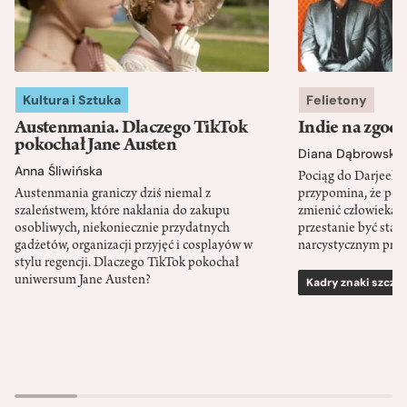
Kultura i Sztuka
Felietony
Austenmania. Dlaczego TikTok
Indie na zgod
pokochał Jane Austen
Diana Dąbrowska
Anna Śliwińska
Pociąg do Darjeeli
Austenmania graniczy dziś niemal z
przypomina, że po
szaleństwem, które nakłania do zakupu
zmienić człowieka d
osobliwych, niekoniecznie przydatnych
przestanie być sta
gadżetów, organizacji przyjęć i cosplayów w
narcystycznym pro
stylu regencji. Dlaczego TikTok pokochał
uniwersum Jane Austen?
Kadry znaki szcze