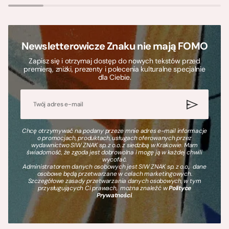
Newsletterowicze Znaku nie mają FOMO
Zapisz się i otrzymaj dostęp do nowych tekstów przed
premierą, zniżki, prezenty i polecenia kulturalne specjalnie
dla Ciebie.
Chcę otrzymywać na podany przeze mnie adres e-mail informacje
o promocjach, produktach, usługach oferowanych przez
wydawnictwo SIW ZNAK sp. z o.o. z siedzibą w Krakowie. Mam
świadomość, że zgoda jest dobrowolna i mogę ją w każdej chwili
wycofać.
Administratorem danych osobowych jest SIW ZNAK sp. z o.o., dane
osobowe będą przetwarzane w celach marketingowych.
Szczegółowe zasady przetwarzania danych osobowych, w tym
przysługujących Ci prawach, można znaleźć w
Polityce
Prywatności
.