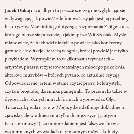
Jacek Dukaj:
Ja ująłbym to jeszcze szerzej, nie wgłębiając się
w dywagacje, jak powieść zdefiniować czy jaki jest jej przebieg
historyczny. Mam intuicję dotyczącą rozpoznania Zeitgeistu, z
którego bierze się poczucie, o jakim pisze Wit Szostak. Myślę
mianowicie, że tu chodzi nie tyle o powieść jako konkretny
gatunek, ile o fikcję literacką w ogóle, której powieść jest tylko
przykładem. Wytropiłem to w kilkunastu wywiadach –
artystów, pisarzy, reżyserów teatralnych młodego pokolenia,
aktorów, muzyków – których pytano, co aktualnie czytają.
Odpowiedź: nie jestem w stanie czytać prozy, beletrystyki,
czytam biografie, dzienniki, pamiętniki. To przemyka także w
dygresjach i różnych innych formach wypowiedzi. Olga
Tokarczuk pisała o tym w
Pługu
, gdzie definiuje dokładnie to
zjawisko, ale w odniesieniu tylko do mężczyzn („autyzm
testosteronowy”), co moim zdaniem jest fałszywe, bo we
wspomnianych wywiadach o tym samym mówią kobiety.