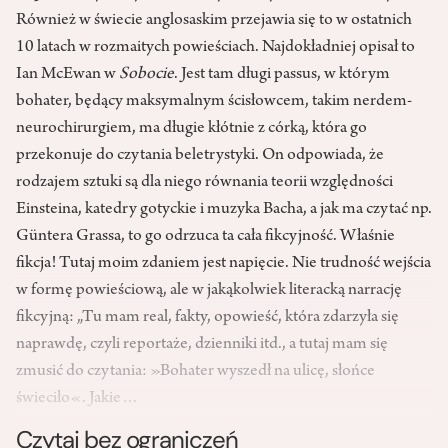
Również w świecie anglosaskim przejawia się to w ostatnich
10 latach w rozmaitych powieściach. Najdokładniej opisał to
Ian McEwan w
Sobocie
. Jest tam długi passus, w którym
bohater, będący maksymalnym ścisłowcem, takim nerdem-
neurochirurgiem, ma długie kłótnie z córką, która go
przekonuje do czytania beletrystyki. On odpowiada, że
rodzajem sztuki są dla niego równania teorii względności
Einsteina, katedry gotyckie i muzyka Bacha, a jak ma czytać np.
Güntera Grassa, to go odrzuca ta cała fikcyjność. Właśnie
fikcja! Tutaj moim zdaniem jest napięcie. Nie trudność wejścia
w formę powieściową, ale w jakąkolwiek literacką narrację
fikcyjną: „Tu mam real, fakty, opowieść, która zdarzyła się
naprawdę, czyli reportaże, dzienniki itd., a tutaj mam się
zmusić do czytania: »Bohater wyszedł na ulicę, słońce
świeciło«. Jakie…
Czytaj bez ograniczeń