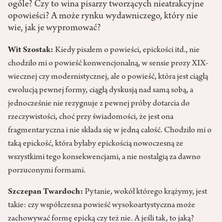
ogóle? Czy to wina pisarzy tworzących nieatrakcyjne
opowieści? A może rynku wydawniczego, który nie
wie, jak je wypromować?
Wit Szostak:
Kiedy pisałem o powieści, epickości itd., nie
chodziło mi o powieść konwencjonalną, w sensie prozy XIX-
wiecznej czy modernistycznej, ale o powieść, która jest ciągłą
ewolucją pewnej formy, ciągłą dyskusją nad samą sobą, a
jednocześnie nie rezygnuje z pewnej próby dotarcia do
rzeczywistości, choć przy świadomości, że jest ona
fragmentaryczna i nie składa się w jedną całość. Chodziło mi o
taką epickość, która byłaby epickością nowoczesną ze
wszystkimi tego konsekwencjami, a nie nostalgią za dawno
porzuconymi formami.
Szczepan Twardoch:
Pytanie, wokół którego krążymy, jest
takie: czy współczesna powieść wysokoartystyczna może
zachowywać formę epicką czy też nie. A jeśli tak, to jaką?