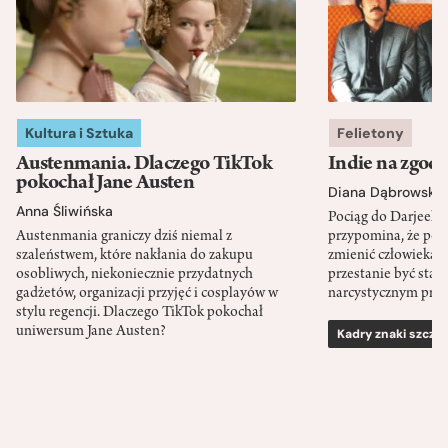
Kultura i Sztuka
Felietony
Austenmania. Dlaczego TikTok
Indie na zgod
pokochał Jane Austen
Diana Dąbrowska
Anna Śliwińska
Pociąg do Darjeeli
Austenmania graniczy dziś niemal z
przypomina, że po
szaleństwem, które nakłania do zakupu
zmienić człowieka d
osobliwych, niekoniecznie przydatnych
przestanie być sta
gadżetów, organizacji przyjęć i cosplayów w
narcystycznym pro
stylu regencji. Dlaczego TikTok pokochał
uniwersum Jane Austen?
Kadry znaki szcze