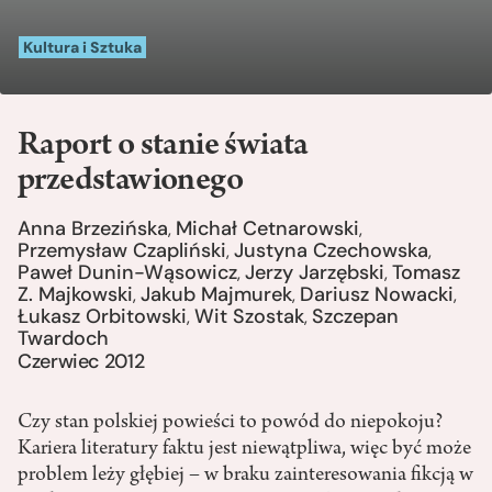
Kultura i Sztuka
Raport o stanie świata
przedstawionego
Anna Brzezińska
Michał Cetnarowski
,
,
Przemysław Czapliński
Justyna Czechowska
,
,
Paweł Dunin-Wąsowicz
Jerzy Jarzębski
Tomasz
,
,
Z. Majkowski
Jakub Majmurek
Dariusz Nowacki
,
,
,
Łukasz Orbitowski
Wit Szostak
Szczepan
,
,
Twardoch
Czerwiec 2012
Czy stan polskiej powieści to powód do niepokoju?
Kariera literatury faktu jest niewątpliwa, więc być może
problem leży głębiej – w braku zainteresowania fikcją w