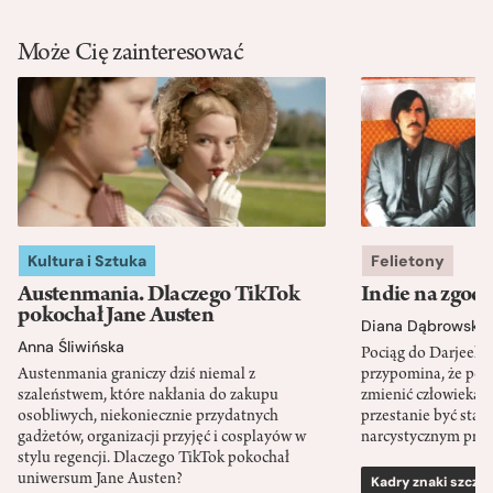
Może Cię zainteresować
Kultura i Sztuka
Felietony
Austenmania. Dlaczego TikTok
Indie na zgod
pokochał Jane Austen
Diana Dąbrowska
Anna Śliwińska
Pociąg do Darjeeli
Austenmania graniczy dziś niemal z
przypomina, że po
szaleństwem, które nakłania do zakupu
zmienić człowieka d
osobliwych, niekoniecznie przydatnych
przestanie być sta
gadżetów, organizacji przyjęć i cosplayów w
narcystycznym pro
stylu regencji. Dlaczego TikTok pokochał
uniwersum Jane Austen?
Kadry znaki szcze