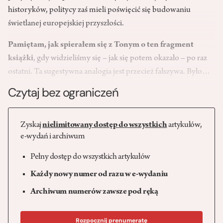
historyków, politycy zaś mieli poświęcić się budowaniu
świetlanej europejskiej przyszłości.
Pamiętam, jak spierałem się z Tonym o ten fragment
książki
, gdy widzieliśmy się – jak się potem okazało – po raz
ostatni. Ta sugestywna analogia jest przecież fałszywa. Było…
Czytaj bez ograniczeń
Zyskaj
nielimitowany dostęp do wszystkich
artykułów,
e-wydań i archiwum
Pełny dostęp do wszystkich artykułów
Każdy nowy numer od razu w e-wydaniu
Archiwum numerów zawsze pod ręką
Rozpocznij prenumeratę