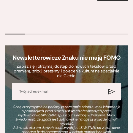
Newsletterowicze Znaku nie mają FOMO
Zapisz się i otrzymaj dostęp do nowych tekstów przed
premierą, zniżki, prezenty i polecenia kulturalne specjalnie
dla Ciebie.
Chcę otrzymywać na podany przeze mnie adres e-mail informacje
o promocjach, produktach, usługach oferowanych przez
wydawnictwo SIW ZNAK sp. z o.o. z siedzibą w Krakowie. Mam
świadomość, że zgoda jest dobrowolna i mogę ją w każdej chwili
wycofać.
Administratorem danych osobowych jest SIW ZNAK sp. z o.o., dane
osobowe będą przetwarzane w celach marketingowych.