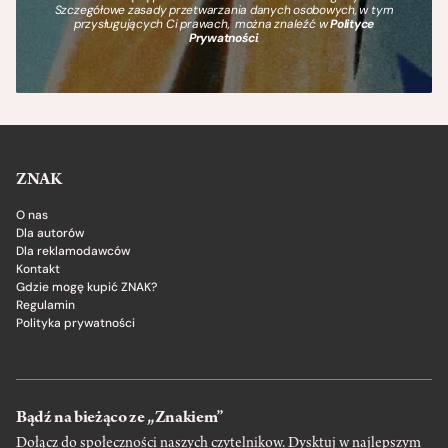
Szczegółowe zasady przetwarzania danych osobowych, w tym
przysługujących Ci prawach, można znaleźć w
Polityce
Prywatności
.
ZNAK
O nas
Dla autorów
Dla reklamodawców
Kontakt
Gdzie mogę kupić ZNAK?
Regulamin
Polityka prywatności
Bądź na bieżąco ze „Znakiem”
Dołącz do społeczności naszych czytelnikow. Dysktuj w najlepszym