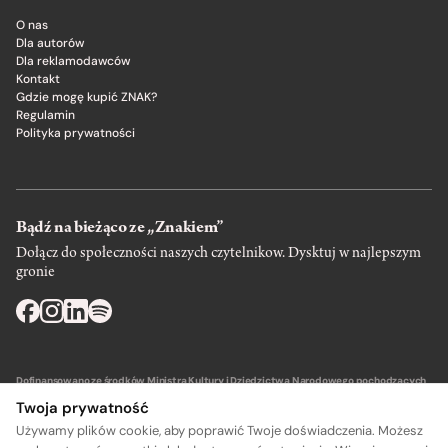
O nas
Dla autorów
Dla reklamodawców
Kontakt
Gdzie mogę kupić ZNAK?
Regulamin
Polityka prywatności
Bądź na bieżąco ze „Znakiem”
Dołącz do społeczności naszych czytelnikow. Dysktuj w najlepszym
gronie
Dofinansowano ze środków Ministra Kultury i Dziedzictwa Narodowego pochodzących
z Funduszu Promocji Kultury – państwowego funduszu celowego.
Twoja prywatność
Używamy plików cookie, aby poprawić Twoje doświadczenia. Możesz