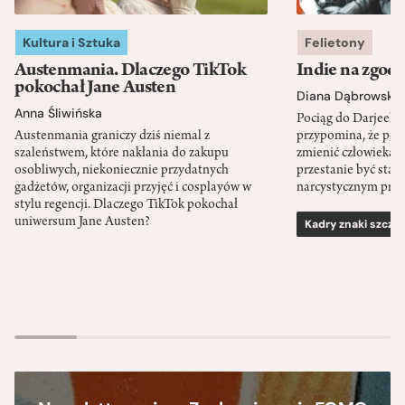
Kultura i Sztuka
Felietony
Austenmania. Dlaczego TikTok
Indie na zgod
pokochał Jane Austen
Diana Dąbrowska
Anna Śliwińska
Pociąg do Darjeeli
Austenmania graniczy dziś niemal z
przypomina, że po
szaleństwem, które nakłania do zakupu
zmienić człowieka d
osobliwych, niekoniecznie przydatnych
przestanie być sta
gadżetów, organizacji przyjęć i cosplayów w
narcystycznym pro
stylu regencji. Dlaczego TikTok pokochał
uniwersum Jane Austen?
Kadry znaki szcze