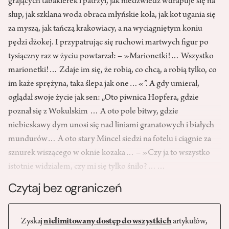
grających tabakierek i patrzył, jak niedźwiedź wdrapuje się na
słup, jak szklana woda obraca młyńskie koła, jak kot ugania się
za myszą, jak tańczą krakowiacy, a na wyciągniętym koniu
pędzi dżokej. I przypatrując się ruchowi martwych figur po
tysiączny raz w życiu powtarzał: – »Marionetki!… Wszystko
marionetki!… Zdaje im się, że robią, co chcą, a robią tylko, co
im każe sprężyna, taka ślepa jak one…«”. A gdy umierał,
oglądał swoje życie jak sen: „Oto piwnica Hopfera, gdzie
poznał się z Wokulskim … A oto pole bitwy, gdzie
niebieskawy dym unosi się nad liniami granatowych i białych
mundurów… A oto stary Mincel siedzi na fotelu i ciągnie za
sznurek wiszącego w oknie kozaka… – »Czy ja to wszystko
istotnie widziałem, czy mi się tylko śniło?……
Czytaj bez ograniczeń
Zyskaj
nielimitowany dostęp do wszystkich
artykułów,