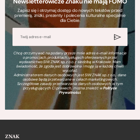
Newsletterowicze Znaku nie mają FOMO
Zapisz się i otrzymaj dostęp do nowych tekstów przed
premierą, zniżki, prezenty i polecenia kulturalne specjalnie
dla Ciebie.
Chcę otrzymywać na podany przeze mnie adres e-mail informacje
o promocjach, produktach, usługach oferowanych przez
wydawnictwo SIW ZNAK sp. z o.o. z siedzibą w Krakowie. Mam
świadomość, że zgoda jest dobrowolna i mogę ją w każdej chwili
wycofać.
Administratorem danych osobowych jest SIW ZNAK sp. z o.o., dane
osobowe będą przetwarzane w celach marketingowych.
Szczegółowe zasady przetwarzania danych osobowych, w tym
przysługujących Ci prawach, można znaleźć w
Polityce
Prywatności
.
ZNAK