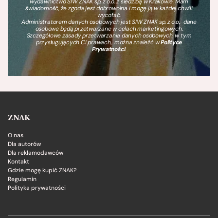
wydawnictwo SIW ZNAK sp. z o.o. z siedzibą w Krakowie. Mam
świadomość, że zgoda jest dobrowolna i mogę ją w każdej chwili
wycofać.
Administratorem danych osobowych jest SIW ZNAK sp. z o.o., dane
osobowe będą przetwarzane w celach marketingowych.
Szczegółowe zasady przetwarzania danych osobowych, w tym
przysługujących Ci prawach, można znaleźć w
Polityce
Prywatności
.
ZNAK
O nas
Dla autorów
Dla reklamodawców
Kontakt
Gdzie mogę kupić ZNAK?
Regulamin
Polityka prywatności