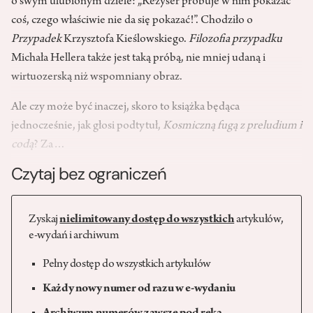
o swym ulubionym dziele: „Reżyser próbuje w nim pokazać
coś, czego właściwie nie da się pokazać!”. Chodziło o
Przypadek
Krzysztofa Kieślowskiego.
Filozofia przypadku
Michała Hellera także jest taką próbą, nie mniej udaną i
wirtuozerską niż wspomniany obraz.
Ale czy może być inaczej, skoro to książka będąca
jednocześnie, jak głosi podtytuł,
Kosmiczną fugą z preludium i
codą
? Za…
Czytaj bez ograniczeń
Zyskaj
nielimitowany dostęp do wszystkich
artykułów,
e-wydań i archiwum
Pełny dostęp do wszystkich artykułów
Każdy nowy numer od razu w e-wydaniu