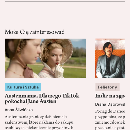
Może Cię zainteresować
Kultura i Sztuka
Felietony
Austenmania. Dlaczego TikTok
Indie na zgod
pokochał Jane Austen
Diana Dąbrowska
Anna Śliwińska
Pociąg do Darjeeli
Austenmania graniczy dziś niemal z
przypomina, że po
szaleństwem, które nakłania do zakupu
zmienić człowieka d
osobliwych, niekoniecznie przydatnych
przestanie być sta