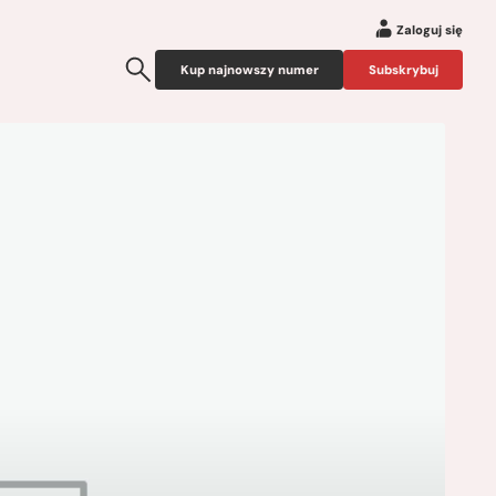
Zaloguj się
Kup najnowszy numer
Subskrybuj