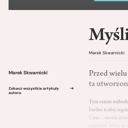
Myśli
Marek Skwarnicki
Marek Skwarnicki
Przed wielu 
ta utworzona
Zobacz wszystkie artykuły
autora
Tym razem wybraliśm
bardzo ścisłej regu
Cisza – można powi
mnichów, które są i