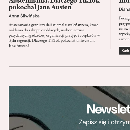
Austenmania. Dlaczego TikTok
Ind
pokochał Jane Austen
Dian
Anna Śliwińska
Pociąg
przypo
Austenmania graniczy dziś niemal z szaleństwem, które
człowi
nakłania do zakupu osobliwych, niekoniecznie
wyreży
przydatnych gadżetów, organizacji przyjęć i cosplayów w
samon
stylu regencji. Dlaczego TikTok pokochał uniwersum
Jane Austen?
Kadr
Newslet
Zapisz się i otrz