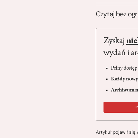
Czytaj bez og
Zyskaj
nie
wydań i a
Pełny dostęp
Każdy nowy 
Archiwum n
R
Artykuł pojawił si