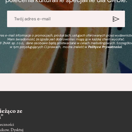
s e-mail informacje o promocjach, produktach, usługach oferowanych przez wydawnictwo
Mam świadomość, że zgoda jest dobrowolna i mogę ją w każdej chwili wycofać.
 ZNAK sp. z o.o., dane osobowe będą przetwarzane w celach marketingowych. Szczegół
w tym przysługujących Ci prawach, można znaleźć w
Polityce Prywatności
.
ieżąco ze
m”
eczności
nikow. Dysktuj