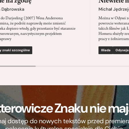
ie na zgodę
Niewiele n
a Dąbrowska
Michał Jędrzej
 do Darjeeling (2007) Wesa Andersona
Można w Odysei zo
mina, że podróż naprawdę może zmienić
powrocie weterana
eka dopiero wtedy, gdy przestanie być starannie
takich filmów jak 
serowanym, narcystycznym projektem
Homera służyły zre
aprawy
pracy z żołnierzami
y znaki szczególne
Illiada
Odyseja
terowicze Znaku nie m
ymaj dostęp do nowych tekstów przed premierą, 
polecenia kulturalne specjalnie dla Ciebie.