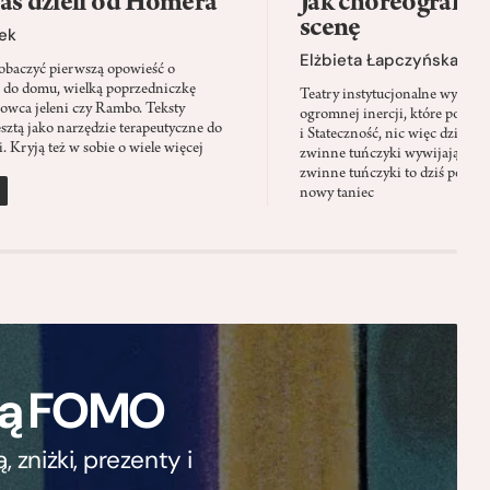
as dzieli od Homera
Jak choreografia
scenę
ek
Elżbieta Łapczyńska
baczyć pierwszą opowieść o
 do domu, wielką poprzedniczkę
Teatry instytucjonalne wyobra
Łowca jeleni czy Rambo. Teksty
ogromnej inercji, które ponad 
sztą jako narzędzie terapeutyczne do
i Stateczność, nic więc dziwne
. Kryją też w sobie o wiele więcej
zwinne tuńczyki wywijają zach
zwinne tuńczyki to dziś perfor
nowy taniec
ają FOMO
zniżki, prezenty i