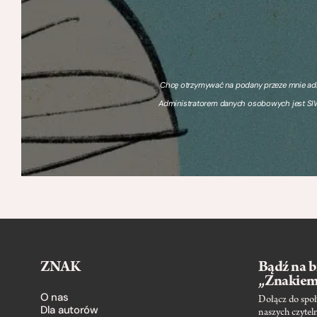
Chcę otrzymywać na podany przeze mnie adre
Administratorem danych osobowych jest SIW
ZNAK
Bądź na b
„Znakie
O nas
Dołącz do społ
Dla autorów
naszych czytel