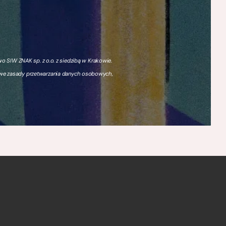
 SIW ZNAK sp. z o.o. z siedzibą w Krakowie.
owe zasady przetwarzania danych osobowych,