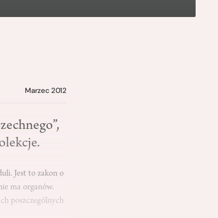
Marzec 2012
szechnego”,
olekcje.
li. Jest to zakon o
 nie ma organów.
ach poszczególnych