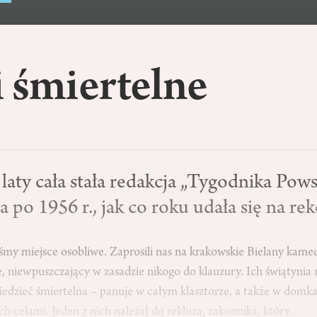
 śmiertelne
laty cała stała redakcja „Tygodnika Pow
 po 1956 r., jak co roku udała się na rek
y miejsce osobliwe. Zaprosili nas na krakowskie Bielany kamedu
le, niewpuszczający w zasadzie nikogo do klauzury. Ich świątynia
edzieć śmiertelna – panuje w całym klasztorze, a także w domk
ch celami. Jeden z nich należał do rekluza, zakonnika, który…