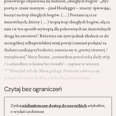
ponownego objawienia się ludziom „zbiegłych bogów”. „Być
poetą w czasie marnym – pisał Heidegger – znaczy: śpiewając,
baczyć na trop zbiegłych bogów. (…) Poetami są ci ze
śmiertelnych, którzy (…) tropią trop zbiegłych bogów, idą za
nim i w ten sposób wytropią dla pokrewnych im śmiertelnych
drogę ku zwrotowi”. Różewicz nie żywi jednak złudzeń co do
szczególnej odkupicielskiej misji poezji i zamiast podążać za
śladami zanikającej boskości, zanurza się w „pustej ciemnej /
wyziębionej” Nocy Świata: „zostawiłem przed sobą ślady stóp
/ i odszedłem w krainę bez światła” – napisze w wierszu
***
Einst hab ich die Muse gefragt
. Poeta nie odwraca się
jednak od owych śladów, odchodzi, pozostawiając…
Czytaj bez ograniczeń
Zyskaj
nielimitowany dostęp do wszystkich
artykułów,
e-wydań i archiwum