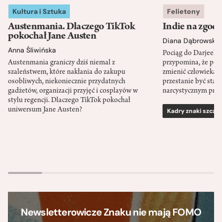
Kultura i Sztuka
Felietony
Austenmania. Dlaczego TikTok
Indie na zgod
pokochał Jane Austen
Diana Dąbrowska
Anna Śliwińska
Pociąg do Darjeeli
Austenmania graniczy dziś niemal z
przypomina, że po
szaleństwem, które nakłania do zakupu
zmienić człowieka d
osobliwych, niekoniecznie przydatnych
przestanie być sta
gadżetów, organizacji przyjęć i cosplayów w
narcystycznym pro
stylu regencji. Dlaczego TikTok pokochał
uniwersum Jane Austen?
Kadry znaki szcze
Newsletterowicze Znaku nie mają FOMO