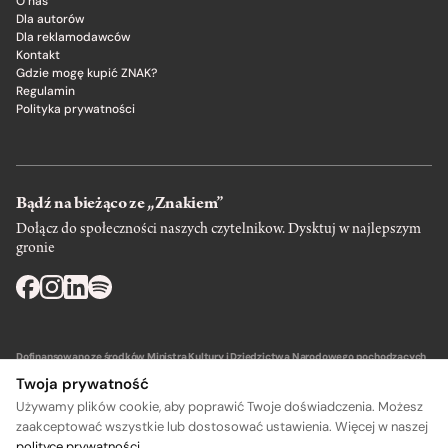
O nas
Dla autorów
Dla reklamodawców
Kontakt
Gdzie mogę kupić ZNAK?
Regulamin
Polityka prywatności
Bądź na bieżąco ze „Znakiem”
Dołącz do społeczności naszych czytelnikow. Dysktuj w najlepszym
gronie
Dofinansowano ze środków Ministra Kultury i Dziedzictwa Narodowego pochodzących
z Funduszu Promocji Kultury – państwowego funduszu celowego.
Twoja prywatność
Używamy plików cookie, aby poprawić Twoje doświadczenia. Możesz
zaakceptować wszystkie lub dostosować ustawienia. Więcej w naszej
polityce prywatności
.