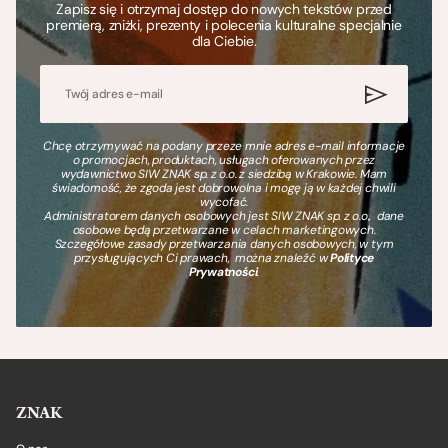
Zapisz się i otrzymaj dostęp do nowych tekstów przed
premierą, zniżki, prezenty i polecenia kulturalne specjalnie
dla Ciebie.
Chcę otrzymywać na podany przeze mnie adres e-mail informacje
o promocjach, produktach, usługach oferowanych przez
wydawnictwo SIW ZNAK sp. z o.o. z siedzibą w Krakowie. Mam
świadomość, że zgoda jest dobrowolna i mogę ją w każdej chwili
wycofać.
Administratorem danych osobowych jest SIW ZNAK sp. z o.o., dane
osobowe będą przetwarzane w celach marketingowych.
Szczegółowe zasady przetwarzania danych osobowych, w tym
przysługujących Ci prawach, można znaleźć w
Polityce
Prywatności
.
ZNAK