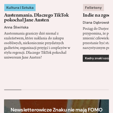
Kultura i Sztuka
Felietony
Austenmania. Dlaczego TikTok
Indie na zgod
pokochał Jane Austen
Diana Dąbrowska
Anna Śliwińska
Pociąg do Darjeeli
Austenmania graniczy dziś niemal z
przypomina, że po
szaleństwem, które nakłania do zakupu
zmienić człowieka d
osobliwych, niekoniecznie przydatnych
przestanie być sta
gadżetów, organizacji przyjęć i cosplayów w
narcystycznym pro
stylu regencji. Dlaczego TikTok pokochał
uniwersum Jane Austen?
Kadry znaki szcze
Newsletterowicze Znaku nie mają FOMO