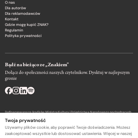
O nas
Dla autorów
Dla reklamodawców
Kontakt
Gdzie mogę kupić ZNAK?
Regulamin
Polityka prywatności
Bądź na bieżąco ze „Znakiem”
Dołącz do społeczności naszych czytelnikow. Dysktuj w najlepszym
gronie
Dofinansowano ze środków Ministra Kultury i Dziedzictwa Narodowego pochodzących
z Funduszu Promocji Kultury – państwowego funduszu celowego.
Twoja prywatność
Używamy plików cookie, aby poprawić Twoje doświadczenia. Możesz
zaakceptować wszystkie lub dostosować ustawienia. Więcej w naszej