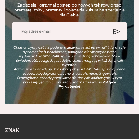
Zapisz się i otrzymaj dostęp do nowych tekstów przed
premierą, zniżki, prezenty i polecenia kulturalne specjalnie
dla Ciebie.
Chcę otrzymywać na podany przeze mnie adres e-mail informacje
o promocjach, produktach, usługach oferowanych przez
wydawnictwo SIW ZNAK sp. z o.o. z siedzibą w Krakowie. Mam
świadomość, że zgoda jest dobrowolna i mogę ją w każdej chwili
wycofać.
Administratorem danych osobowych jest SIW ZNAK sp. z o.o., dane
osobowe będą przetwarzane w celach marketingowych.
Szczegółowe zasady przetwarzania danych osobowych, w tym
przysługujących Ci prawach, można znaleźć w
Polityce
Prywatności
.
ZNAK