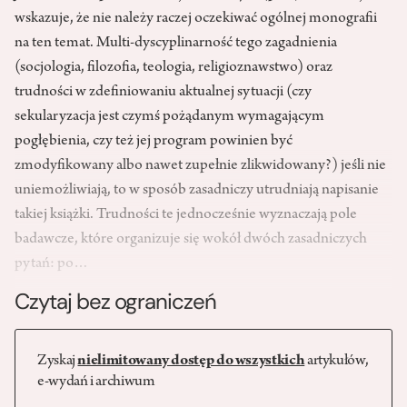
wskazuje, że nie należy raczej oczekiwać ogólnej monografii
na ten temat. Multi-dyscyplinarność tego zagadnienia
(socjologia, filozofia, teologia, religioznawstwo) oraz
trudności w zdefiniowaniu aktualnej sytuacji (czy
sekularyzacja jest czymś pożądanym wymagającym
pogłębienia, czy też jej program powinien być
zmodyfikowany albo nawet zupełnie zlikwidowany?) jeśli nie
uniemożliwiają, to w sposób zasadniczy utrudniają napisanie
takiej książki. Trudności te jednocześnie wyznaczają pole
badawcze, które organizuje się wokół dwóch zasadniczych
pytań: po…
Czytaj bez ograniczeń
Zyskaj
nielimitowany dostęp do wszystkich
artykułów,
e-wydań i archiwum