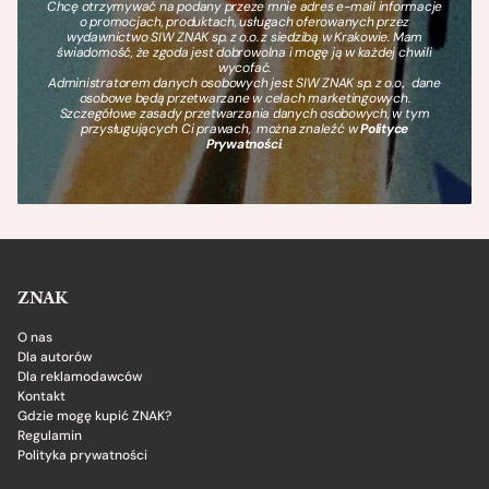
Chcę otrzymywać na podany przeze mnie adres e-mail informacje
o promocjach, produktach, usługach oferowanych przez
wydawnictwo SIW ZNAK sp. z o.o. z siedzibą w Krakowie. Mam
świadomość, że zgoda jest dobrowolna i mogę ją w każdej chwili
wycofać.
Administratorem danych osobowych jest SIW ZNAK sp. z o.o., dane
osobowe będą przetwarzane w celach marketingowych.
Szczegółowe zasady przetwarzania danych osobowych, w tym
przysługujących Ci prawach, można znaleźć w
Polityce
Prywatności
.
ZNAK
O nas
Dla autorów
Dla reklamodawców
Kontakt
Gdzie mogę kupić ZNAK?
Regulamin
Polityka prywatności