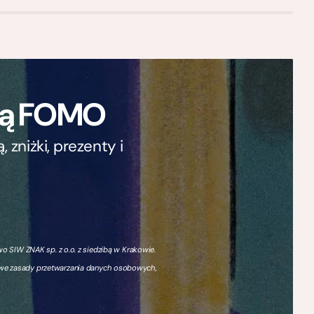
ają FOMO
zniżki, prezenty i
 SIW ZNAK sp. z o.o. z siedzibą w Krakowie.
owe zasady przetwarzania danych osobowych,