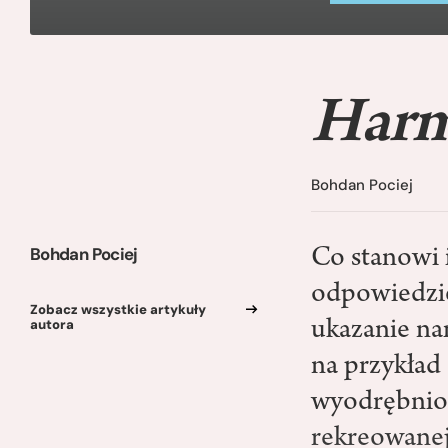
Harm
Bohdan Pociej
Bohdan Pociej
Co stanowi i
odpowiedzie
Zobacz wszystkie artykuły
autora
ukazanie na
na przykład
wyodrębnion
rekreowanej