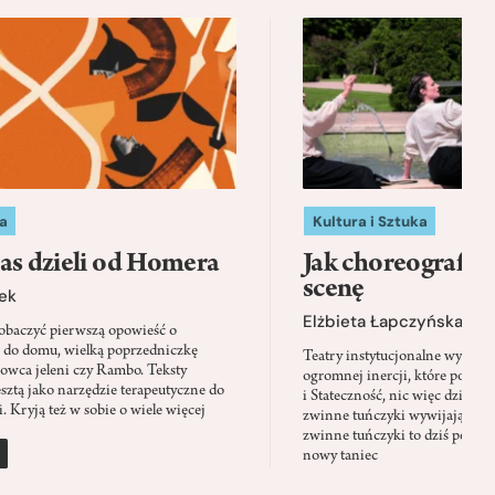
a
Kultura i Sztuka
as dzieli od Homera
Jak choreografia
scenę
ek
Elżbieta Łapczyńska
baczyć pierwszą opowieść o
 do domu, wielką poprzedniczkę
Teatry instytucjonalne wyobra
Łowca jeleni czy Rambo. Teksty
ogromnej inercji, które ponad 
sztą jako narzędzie terapeutyczne do
i Stateczność, nic więc dziwne
. Kryją też w sobie o wiele więcej
zwinne tuńczyki wywijają zach
zwinne tuńczyki to dziś perfor
nowy taniec