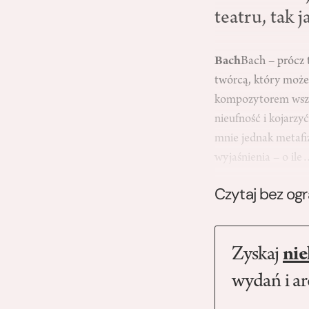
teatru, tak 
Bach
Bach – prócz 
twórcą, który może 
kompozytorem wszys
nieufność i kojarzy
mnie jednak metafi
wyjaśnienia – o il
Czytaj bez og
Zyskaj
nie
wydań i a