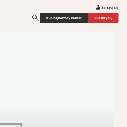
Zaloguj się
Kup najnowszy numer
Subskrybuj