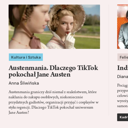
Kultura i Sztuka
Feli
Austenmania. Dlaczego TikTok
Ind
pokochał Jane Austen
Dian
Anna Śliwińska
Pociąg
przypo
Austenmania graniczy dziś niemal z szaleństwem, które
człowi
nakłania do zakupu osobliwych, niekoniecznie
wyreży
przydatnych gadżetów, organizacji przyjęć i cosplayów w
samon
stylu regencji. Dlaczego TikTok pokochał uniwersum
Jane Austen?
Kadr