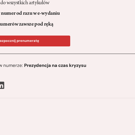
 do wszystkich artykułów
numer od razu w e-wydaniu
umerów zawsze pod ręką
ozpocznij prenumeratę
ę w numerze:
Prezydencja na czas kryzysu