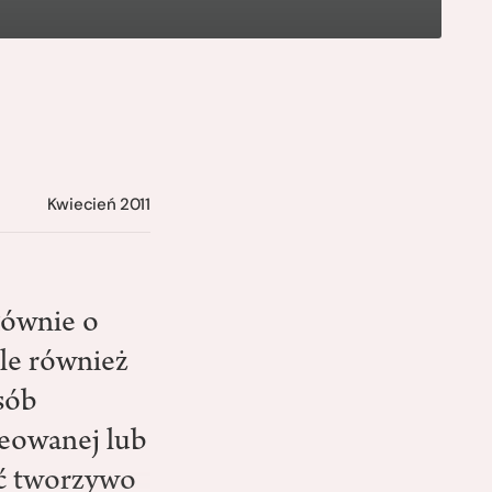
Kwiecień 2011
łównie o
le również
sób
reowanej lub
yć tworzywo