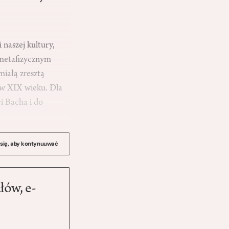
naszej kultury,
j metafizycznym
iałą zresztą
a w XIX wieku. Dla
i Bacha i do
 się, aby kontynuuwać
łów, e-