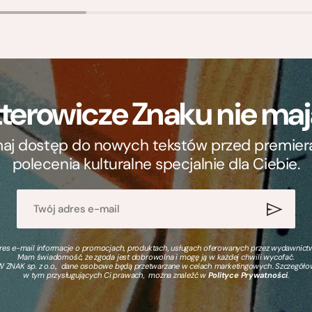
terowicze Znaku nie m
ymaj dostęp do nowych tekstów przed premierą, 
polecenia kulturalne specjalnie dla Ciebie.
s e-mail informacje o promocjach, produktach, usługach oferowanych przez wydawnictwo
Mam świadomość, że zgoda jest dobrowolna i mogę ją w każdej chwili wycofać.
 ZNAK sp. z o.o., dane osobowe będą przetwarzane w celach marketingowych. Szczegół
w tym przysługujących Ci prawach, można znaleźć w
Polityce Prywatności
.