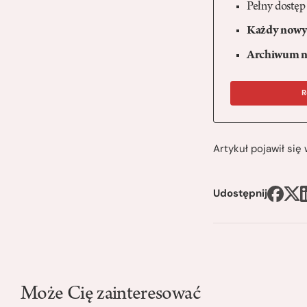
Pełny dostęp
Każdy nowy 
Archiwum n
R
Artykuł pojawił si
Udostępnij
Może Cię zainteresować