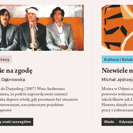
etony
Kultura i Sztuk
ie na zgodę
Niewiele n
a Dąbrowska
Michał Jędrzej
 do Darjeeling (2007) Wesa Andersona
Można w Odysei zo
mina, że podróż naprawdę może zmienić
powrocie weterana
eka dopiero wtedy, gdy przestanie być starannie
takich filmów jak 
serowanym, narcystycznym projektem
Homera służyły zre
aprawy
pracy z żołnierzami
y znaki szczególne
Illiada
Odyseja