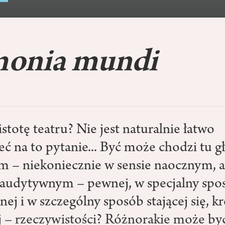
onia mundi
stotę teatru? Nie jest naturalnie łatwo
ć na to pytanie... Być może chodzi tu g
m – niekoniecznie w sensie naocznym, a
 audytywnym – pewnej, w specjalny spo
ej i w szczególny sposób stającej się, k
 – rzeczywistości? Różnorakie może b