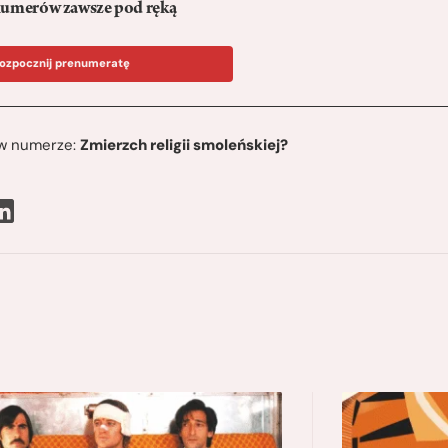
umerów zawsze pod ręką
ozpocznij prenumeratę
ę w numerze:
Zmierzch religii smoleńskiej?