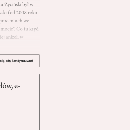
tu Życiński był w
wski (od 2008 roku
u procentach we
emocje”. Co tu kryć,
ej aniżeli w
 się, aby kontynuuwać
łów, e-