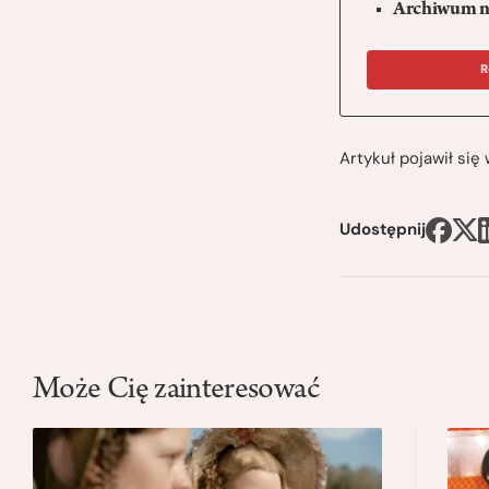
Archiwum n
R
Artykuł pojawił si
Udostępnij
Może Cię zainteresować