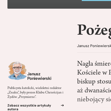
Poże
Janusz Poniewiersk
Nagła śmier
Kościele w 
Janusz
Poniewierski
biskup stos
Publicysta katolicki, wieloletni redaktor
aż dwanaści
„Znaku”, były prezes Klubu Chrześcijan i
Żydów „Przymierze”.
niebojący s
Zobacz wszystkie artykuły
autora