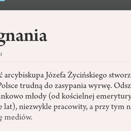
gnania
i
ć arcybiskupa Józefa Życińskiego stworz
Polsce trudną do zasypania wyrwę. Od
unkowo młody (od kościelnej emerytury 
e lat), niezwykle pracowity, a przy tym 
ię mediów.