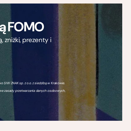
ają FOMO
zniżki, prezenty i
 SIW ZNAK sp. z o.o. z siedzibą w Krakowie.
owe zasady przetwarzania danych osobowych,