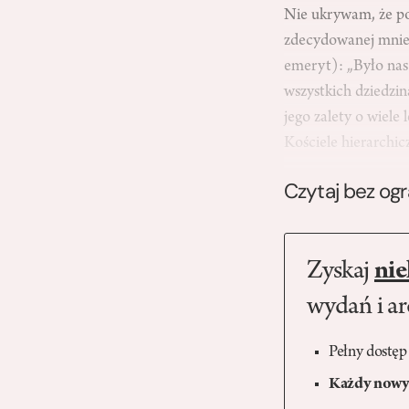
Nie ukrywam, że pod
zdecydowanej mniej
emeryt): „Było nas 
wszystkich dziedzin
jego zalety o wiele
Kościele hierarchi
Czytaj bez og
Zyskaj
nie
wydań i a
Pełny dostęp
Każdy nowy 