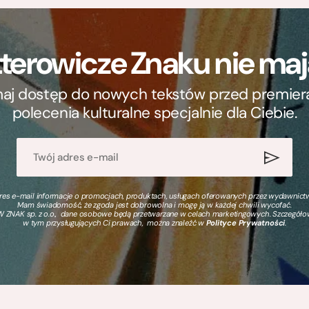
terowicze Znaku nie m
ymaj dostęp do nowych tekstów przed premierą, 
polecenia kulturalne specjalnie dla Ciebie.
s e-mail informacje o promocjach, produktach, usługach oferowanych przez wydawnictwo
Mam świadomość, że zgoda jest dobrowolna i mogę ją w każdej chwili wycofać.
 ZNAK sp. z o.o., dane osobowe będą przetwarzane w celach marketingowych. Szczegół
w tym przysługujących Ci prawach, można znaleźć w
Polityce Prywatności
.