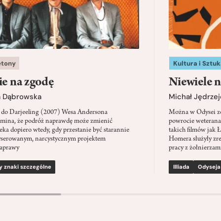
etony
Kultura i Sztuk
ie na zgodę
Niewiele n
a Dąbrowska
Michał Jędrzej
 do Darjeeling (2007) Wesa Andersona
Można w Odysei zo
mina, że podróż naprawdę może zmienić
powrocie weterana
eka dopiero wtedy, gdy przestanie być starannie
takich filmów jak 
serowanym, narcystycznym projektem
Homera służyły zre
aprawy
pracy z żołnierzami
y znaki szczególne
Illiada
Odyseja