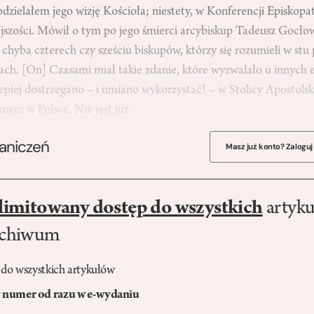
zielałem jego wizję Kościoła; niestety, w Konferencji Episkopa
szości. Mówił o tym po jego śmierci arcybiskup Tadeusz Gocło
chyba czterech czy sześciu biskupów, którzy się rozumieli w st
ach. [On] Czasami miał takie zdanie, które wyzwalało u innych 
 lepiej dostrzegano – i umiano wykorzystać! – w Stolicy Apostolski
cznym w Polsce. Nie jest już…
raniczeń
Masz już konto? Zaloguj
limitowany dostęp do wszystkich
artyku
rchiwum
 do wszystkich artykułów
numer od razu w e-wydaniu