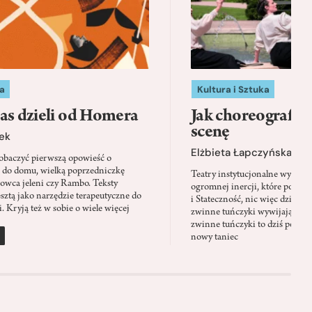
a
Kultura i Sztuka
as dzieli od Homera
Jak choreografia
scenę
ek
Elżbieta Łapczyńska
baczyć pierwszą opowieść o
 do domu, wielką poprzedniczkę
Teatry instytucjonalne wyobra
Łowca jeleni czy Rambo. Teksty
ogromnej inercji, które ponad 
sztą jako narzędzie terapeutyczne do
i Stateczność, nic więc dziwne
. Kryją też w sobie o wiele więcej
zwinne tuńczyki wywijają zach
zwinne tuńczyki to dziś perfor
nowy taniec