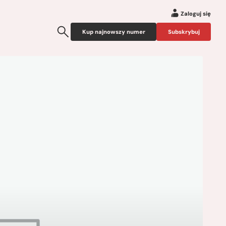
Zaloguj się
Kup najnowszy numer
Subskrybuj