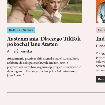
Kultura i Sztuka
Feli
Austenmania. Dlaczego TikTok
Ind
pokochał Jane Austen
Dian
Anna Śliwińska
Pociąg
przypo
Austenmania graniczy dziś niemal z szaleństwem, które
człowi
nakłania do zakupu osobliwych, niekoniecznie
wyreży
przydatnych gadżetów, organizacji przyjęć i cosplayów w
samon
stylu regencji. Dlaczego TikTok pokochał uniwersum
Jane Austen?
Kadr