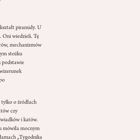
kształt piramidy. U
 Oni wiedzieli. Tę
iltrów, mechanizmów
mym stożku
h podstawie
ć wizerunek
 po
 tylko o źródłach
atów czy
świadków i katów.
ątku mówiła mocnym
a łamach „Tygodnika