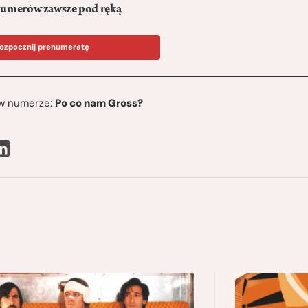
umerów zawsze pod ręką
ozpocznij prenumeratę
ę w numerze:
Po co nam Gross?