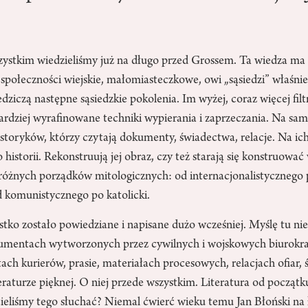
ystkim wiedzieliśmy już na długo przed Grossem. Ta wiedza ma 
społeczności wiejskie, małomiasteczkowe, owi „sąsiedzi” właśnie.
edziczą następne sąsiedzkie pokolenia. Im wyżej, coraz więcej f
ardziej wyrafinowane techniki wypierania i zaprzeczania. Na sa
storyków, którzy czytają dokumenty, świadectwa, relacje. Na ic
 historii. Rekonstruują jej obraz, czy też starają się konstruowa
 różnych porządków mitologicznych: od internacjonalistycznego
d komunistycznego po katolicki.
ko zostało powiedziane i napisane dużo wcześniej. Myślę tu nie
kumentach wytworzonych przez cywilnych i wojskowych biurokr
ch kurierów, prasie, materiałach procesowych, relacjach ofiar, 
teraturze pięknej. O niej przede wszystkim. Literatura od pocz
cieliśmy tego słuchać? Niemal ćwierć wieku temu Jan Błoński n