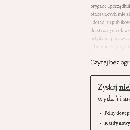
brygadę „porządkuj
otaczających miejsc
i dotąd niepublikow
drastycznych obrazó
oglądania przyzwyc
jakie oprawcy zgo
Czytaj bez og
Zyskaj
nie
wydań i a
Pełny dostęp
Każdy nowy 