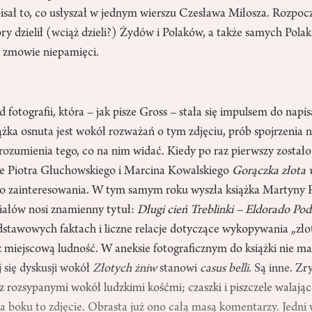
sał to, co usłyszał w jednym wierszu Czesława Miłosza. Rozpocz
ry dzielił (wciąż dzieli?) Żydów i Polaków, a także samych Polak
 zmowie niepamięci.
 fotografii, która – jak pisze Gross – stała się impulsem do napi
ka osnuta jest wokół rozważań o tym zdjęciu, prób spojrzenia n
rozumienia tego, co na nim widać. Kiedy po raz pierwszy został
le Piotra Głuchowskiego i Marcina Kowalskiego
Gorączka złota 
o zainteresowania. W tym samym roku wyszła książka Martyny 
ziałów nosi znamienny tytuł:
Długi cień Treblinki – Eldorado Pod
dstawowych faktach i liczne relacje dotyczące wykopywania „zło
miejscową ludność. W aneksie fotograficznym do książki nie ma 
j się dyskusji wokół
Złotych
żniw
stanowi
casus belli
. Są inne. Zr
z rozsypanymi wokół ludzkimi kośćmi; czaszki i piszczele walające
 boku to zdjęcie. Obrasta już ono całą masą komentarzy. Jedni