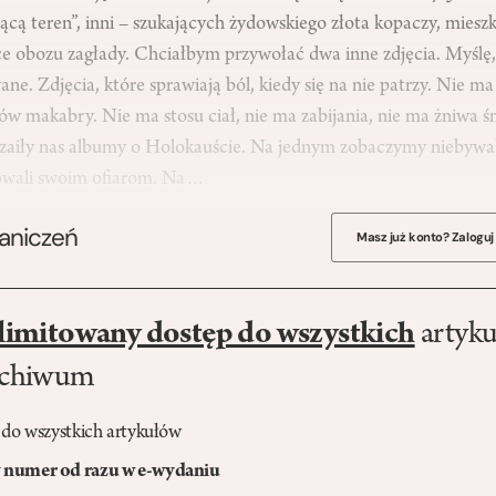
ącą teren”, inni – szukających żydowskiego złota kopaczy, mies
e obozu zagłady. Chciałbym przywołać dwa inne zdjęcia. Myślę, 
ane. Zdjęcia, które sprawiają ból, kiedy się na nie patrzy. Nie ma
w makabry. Nie ma stosu ciał, nie ma zabijania, nie ma żniwa ś
zaiły nas albumy o Holokauście. Na jednym zobaczymy niebywałą
towali swoim ofiarom. Na…
raniczeń
Masz już konto? Zaloguj
limitowany dostęp do wszystkich
artyku
rchiwum
 do wszystkich artykułów
numer od razu w e-wydaniu