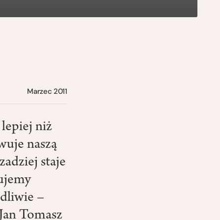
Marzec 2011
lepiej niż
owuje naszą
zadziej staje
bujemy
dliwie –
 Jan Tomasz