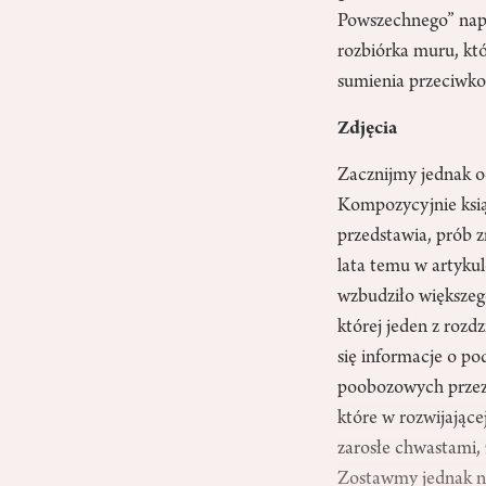
Powszechnego” napi
rozbiórka muru, któ
sumienia przeciwko
Zdjęcia
Zacznijmy jednak od
Kompozycyjnie książ
przedstawia, prób z
lata temu w artyku
wzbudziło większeg
której jeden z rozd
się informacje o po
poobozowych przez 
które w rozwijające
zarosłe chwastami, 
Zostawmy jednak na