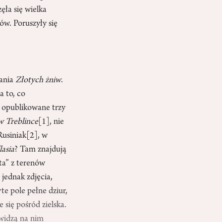
ęła się wielka
ów. Poruszyły się
sania
Złotych żniw
.
a to, co
o opublikowane trzy
w Treblince
[1]
, nie
Rusiniak
[2]
, w
lasia
? Tam znajdują
ta” z terenów
jednak zdjęcia,
yte pole pełne dziur,
 się pośród zielska.
 widzą na nim