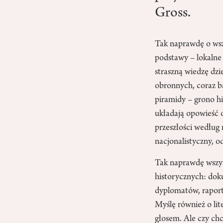
Gross.
Tak naprawdę o wsz
podstawy – lokalne 
straszną wiedzę dzi
obronnych, coraz b
piramidy – grono hi
układają opowieść o
przeszłości według
nacjonalistyczny, o
Tak naprawdę wszyst
historycznych: do
dyplomatów, raporta
Myślę również o li
głosem. Ale czy ch