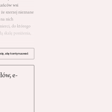
zkańców wsi
że szerzej nieznane
 na nich
mierci, do którego
 skalę poniżenia,
 się, aby kontynuuwać
łów, e-