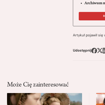
Archiwum n
R
Artykuł pojawił si
Udostępnij
Może Cię zainteresować