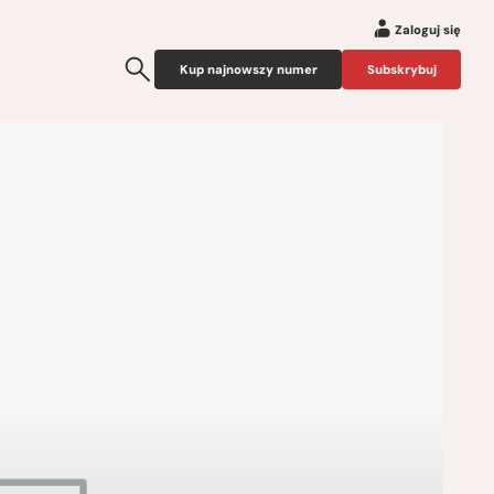
Zaloguj się
Kup najnowszy numer
Subskrybuj