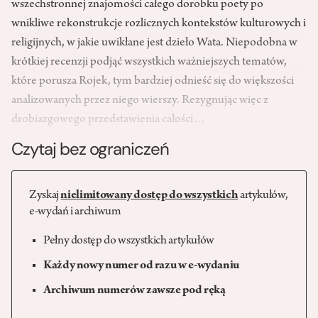
wszechstronnej znajomości całego dorobku poety po
wnikliwe rekonstrukcje rozlicznych kontekstów kulturowych i
religijnych, w jakie uwikłane jest dzieło Wata. Niepodobna w
krótkiej recenzji podjąć wszystkich ważniejszych tematów,
które porusza Rojek, tym bardziej odnieść się do większości
analizowanych przez niego wierszy. Rezygnując więc z
drobiazgowego przedstawienia całości…
Czytaj bez ograniczeń
Zyskaj
nielimitowany dostęp do wszystkich
artykułów,
e-wydań i archiwum
Pełny dostęp do wszystkich artykułów
Każdy nowy numer od razu w e-wydaniu
Archiwum numerów zawsze pod ręką