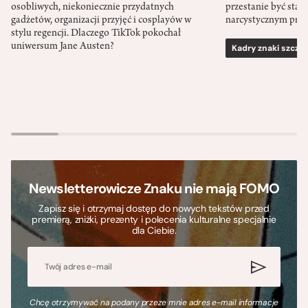
osobliwych, niekoniecznie przydatnych
przestanie być sta
gadżetów, organizacji przyjęć i cosplayów w
narcystycznym pro
stylu regencji. Dlaczego TikTok pokochał
uniwersum Jane Austen?
Kadry znaki szcze
Newsletterowicze Znaku nie mają FOMO
Zapisz się i otrzymaj dostęp do nowych tekstów przed
premierą, zniżki, prezenty i polecenia kulturalne specjalnie
dla Ciebie.
Chcę otrzymywać na podany przeze mnie adres e-mail informacje