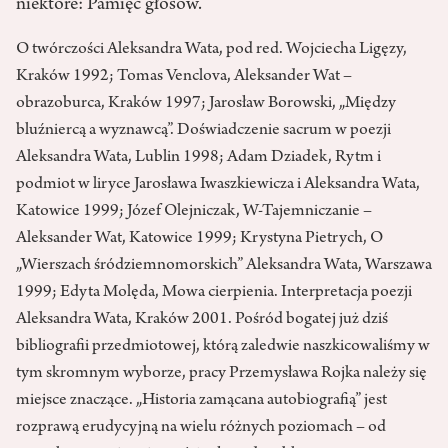
niektóre: Pamięć głosów.
O twórczości Aleksandra Wata, pod red. Wojciecha Ligęzy,
Kraków 1992; Tomas Venclova, Aleksander Wat –
obrazoburca, Kraków 1997; Jarosław Borowski, „Między
bluźniercą a wyznawcą”. Doświadczenie sacrum w poezji
Aleksandra Wata, Lublin 1998; Adam Dziadek, Rytm i
podmiot w liryce Jarosława Iwaszkiewicza i Aleksandra Wata,
Katowice 1999; Józef Olejniczak, W-Tajemniczanie –
Aleksander Wat, Katowice 1999; Krystyna Pietrych, O
„Wierszach śródziemnomorskich” Aleksandra Wata, Warszawa
1999; Edyta Molęda, Mowa cierpienia. Interpretacja poezji
Aleksandra Wata, Kraków 2001. Pośród bogatej już dziś
bibliografii przedmiotowej, którą zaledwie naszkicowaliśmy w
tym skromnym wyborze, pracy Przemysława Rojka należy się
miejsce znaczące. „Historia zamącana autobiografią” jest
rozprawą erudycyjną na wielu różnych poziomach – od