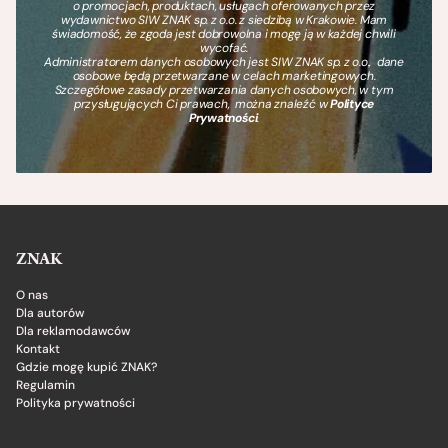
o promocjach, produktach, usługach oferowanych przez
wydawnictwo SIW ZNAK sp. z o.o. z siedzibą w Krakowie. Mam
świadomość, że zgoda jest dobrowolna i mogę ją w każdej chwili
wycofać.
Administratorem danych osobowych jest SIW ZNAK sp. z o.o., dane
osobowe będą przetwarzane w celach marketingowych.
Szczegółowe zasady przetwarzania danych osobowych, w tym
przysługujących Ci prawach, można znaleźć w
Polityce
Prywatności
.
ZNAK
O nas
Dla autorów
Dla reklamodawców
Kontakt
Gdzie mogę kupić ZNAK?
Regulamin
Polityka prywatności