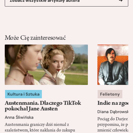
Zobacz wszystkie artykuły autora
Może Cię zainteresować
Kultura i Sztuka
Felietony
Austenmania. Dlaczego TikTok
Indie na zgod
pokochał Jane Austen
Diana Dąbrowska
Anna Śliwińska
Pociąg do Darjeeli
Austenmania graniczy dziś niemal z
przypomina, że po
szaleństwem, które nakłania do zakupu
zmienić człowieka d