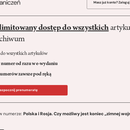
raniczeń
Masz już konto? Zaloguj
limitowany dostęp do wszystkich
artyku
rchiwum
 do wszystkich artykułów
numer od razu w e-wydaniu
umerów zawsze pod ręką
ozpocznij prenumeratę
ę w numerze:
Polska i Rosja. Czy możliwy jest koniec „zimnej woj