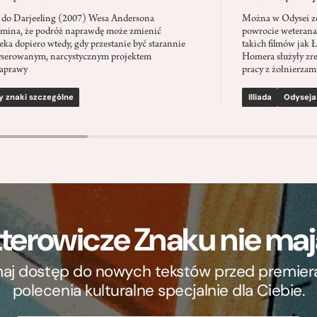
 do Darjeeling (2007) Wesa Andersona
Można w Odysei zo
mina, że podróż naprawdę może zmienić
powrocie weterana
eka dopiero wtedy, gdy przestanie być starannie
takich filmów jak 
serowanym, narcystycznym projektem
Homera służyły zre
aprawy
pracy z żołnierzami
y znaki szczególne
Illiada
Odyseja
terowicze Znaku nie m
ymaj dostęp do nowych tekstów przed premierą, 
polecenia kulturalne specjalnie dla Ciebie.