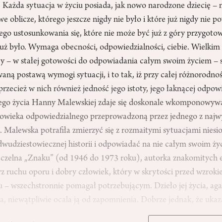
: Każda sytuacja w życiu posiada, jak nowo narodzone dziecię –
 oblicze, którego jeszcze nigdy nie było i które już nigdy nie
ego ustosunkowania się, które nie może być już z góry przygot
 już było. Wymaga obecności, odpowiedzialności, ciebie. Wielki
y – w stałej gotowości do odpowiadania całym swoim życiem – 
aną postawą wymogi sytuacji, i to tak, iż przy całej różnorodnośc
przecież w nich również jedność jego istoty, jego łaknącej odpowie
zego życia Hanny Malewskiej zdaje się doskonale wkomponowyw
łowieka odpowiedzialnego przeprowadzoną przez jednego z najwy
 Malewska potrafiła zmierzyć się z rozmaitymi sytuacjami niesi
dwudziestowiecznej historii i odpowiadać na nie całym swoim ż
naczelna „Znaku” (od 1946 do 1973 roku), autorka znakomitych e
erz ruchu oporu i dobry człowiek, który w skrytości przed wzrok
 – wszechstronnie pomagał potrzebującym. Dzieło jej życia, agat
a, niewątpliwie ocala ją od zapomnienia. Dobrze jednak, że uka