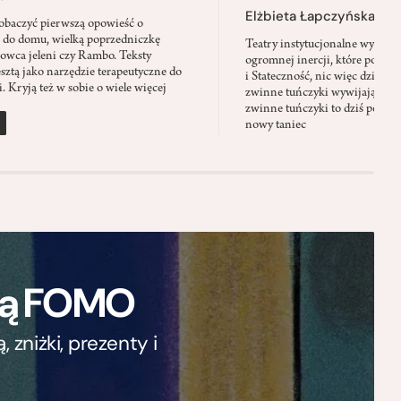
Elżbieta Łapczyńska
baczyć pierwszą opowieść o
 do domu, wielką poprzedniczkę
Teatry instytucjonalne wyobra
Łowca jeleni czy Rambo. Teksty
ogromnej inercji, które ponad 
sztą jako narzędzie terapeutyczne do
i Stateczność, nic więc dziwne
. Kryją też w sobie o wiele więcej
zwinne tuńczyki wywijają zach
zwinne tuńczyki to dziś perfor
nowy taniec
ają FOMO
zniżki, prezenty i