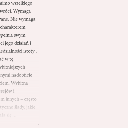
 mimo wszelkiego
 powróci. Wymaga
owane. Nie wymaga
m charakterem
spełnia swym
i jego działań i
dzialności istoty .
ać w tę
bitniejszych
onymi nadobficie
yciem. Wybitna
sejów i
iem innych – często
yczne ślady, jakie
zała się…