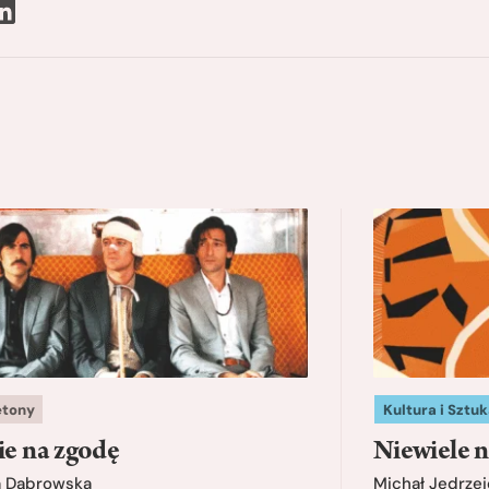
etony
Kultura i Sztuk
ie na zgodę
Niewiele n
a Dąbrowska
Michał Jędrzej