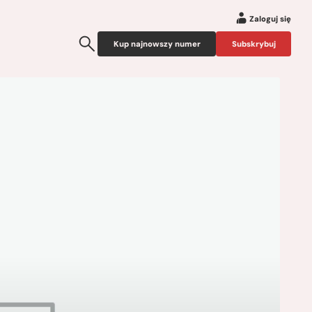
Zaloguj się
Kup najnowszy numer
Subskrybuj