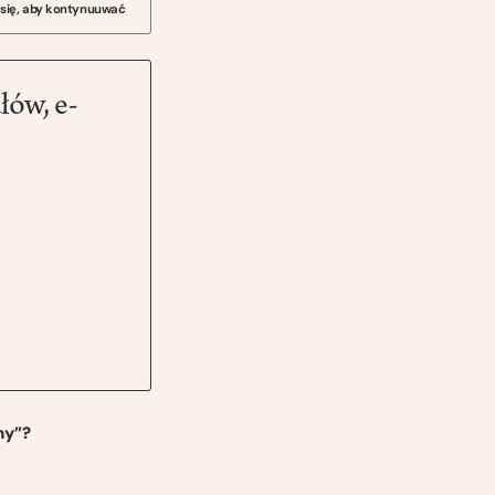
 się, aby kontynuuwać
łów, e-
ny”?