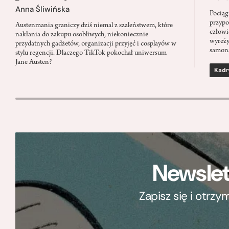
Anna Śliwińska
Pociąg
przypo
Austenmania graniczy dziś niemal z szaleństwem, które
człowi
nakłania do zakupu osobliwych, niekoniecznie
wyreży
przydatnych gadżetów, organizacji przyjęć i cosplayów w
samon
stylu regencji. Dlaczego TikTok pokochał uniwersum
Jane Austen?
Kadr
Newslet
Zapisz się i otrz