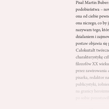
Pisał Martin Buber
podobieństwa – nowe
ona od ciebie pewn
ona niczego, co by
nazywam tego, któr
działaniem i zajmow
postaw objawia się 
Całokształt twórc
charakterystykę cz
filozofów XX wieku.
przez zawirowania 
pisarka, redaktor 
publicystyki, żołni
na granicy heroizmu
po sobie pozostawił