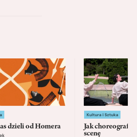
a
Kultura i Sztuka
as dzieli od Homera
Jak choreografia
scenę
ek