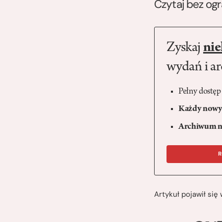
Czytaj bez og
Zyskaj
nie
wydań i a
Pełny dostęp
Każdy nowy 
Archiwum n
R
Artykuł pojawił si