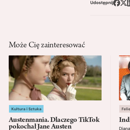
Udostępnij
Może Cię zainteresować
Kultura i Sztuka
Feli
Austenmania. Dlaczego TikTok
Ind
pokochał Jane Austen
Dian