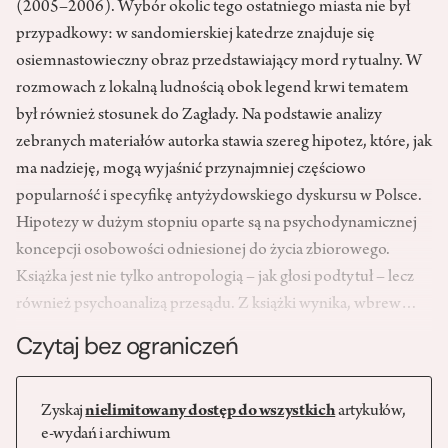
(2005–2006). Wybór okolic tego ostatniego miasta nie był
przypadkowy: w sandomierskiej katedrze znajduje się
osiemnastowieczny obraz przedstawiający mord rytualny. W
rozmowach z lokalną ludnością obok legend krwi tematem
był również stosunek do Zagłady. Na podstawie analizy
zebranych materiałów autorka stawia szereg hipotez, które, jak
ma nadzieję, mogą wyjaśnić przynajmniej częściowo
popularność i specyfikę antyżydowskiego dyskursu w Polsce.
Hipotezy w dużym stopniu oparte są na psychodynamicznej
koncepcji osobowości odniesionej do życia zbiorowego.
Książka jest nie tylko antropologią – jak głosi podtytuł – lecz
również psychoanalizą przesądu. Z książki wynika, wbrew…
Czytaj bez ograniczeń
Zyskaj
nielimitowany dostęp do wszystkich
artykułów,
e-wydań i archiwum