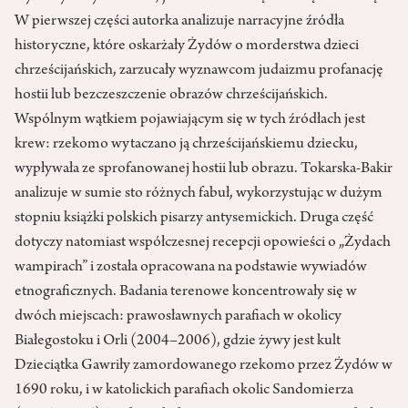
W pierwszej części autorka analizuje narracyjne źródła
historyczne, które oskarżały Żydów o morderstwa dzieci
chrześcijańskich, zarzucały wyznawcom judaizmu profanację
hostii lub bezczeszczenie obrazów chrześcijańskich.
Wspólnym wątkiem pojawiającym się w tych źródłach jest
krew: rzekomo wytaczano ją chrześcijańskiemu dziecku,
wypływała ze sprofanowanej hostii lub obrazu. Tokarska-Bakir
analizuje w sumie sto różnych fabuł, wykorzystując w dużym
stopniu książki polskich pisarzy antysemickich. Druga część
dotyczy natomiast współczesnej recepcji opowieści o „Żydach
wampirach” i została opracowana na podstawie wywiadów
etnograficznych. Badania terenowe koncentrowały się w
dwóch miejscach: prawosławnych parafiach w okolicy
Białegostoku i Orli (2004–2006), gdzie żywy jest kult
Dzieciątka Gawriły zamordowanego rzekomo przez Żydów w
1690 roku, i w katolickich parafiach okolic Sandomierza