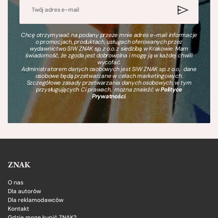
Chcę otrzymywać na podany przeze mnie adres e-mail informacje
o promocjach, produktach, usługach oferowanych przez
wydawnictwo SIW ZNAK sp. z o.o. z siedzibą w Krakowie. Mam
świadomość, że zgoda jest dobrowolna i mogę ją w każdej chwili
wycofać.
Administratorem danych osobowych jest SIW ZNAK sp. z o.o., dane
osobowe będą przetwarzane w celach marketingowych.
Szczegółowe zasady przetwarzania danych osobowych, w tym
przysługujących Ci prawach, można znaleźć w
Polityce
Prywatności
.
ZNAK
O nas
Dla autorów
Dla reklamodawców
Kontakt
Gdzie mogę kupić ZNAK?