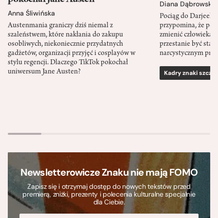
Diana Dąbrowska
Anna Śliwińska
Pociąg do Darjeeli
Austenmania graniczy dziś niemal z
przypomina, że po
szaleństwem, które nakłania do zakupu
zmienić człowieka d
osobliwych, niekoniecznie przydatnych
przestanie być sta
gadżetów, organizacji przyjęć i cosplayów w
narcystycznym pro
stylu regencji. Dlaczego TikTok pokochał
uniwersum Jane Austen?
Kadry znaki szcze
Newsletterowicze Znaku nie mają FOMO
Zapisz się i otrzymaj dostęp do nowych tekstów przed
premierą, zniżki, prezenty i polecenia kulturalne specjalnie
dla Ciebie.