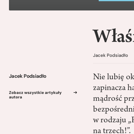
Właśn
Jacek Podsiadło
Jacek Podsiadło
Nie lubię ok
zapinacza h
Zobacz wszystkie artykuły
autora
mądrość pr
bezpośredni
w rodzaju „R
na trzech!”.