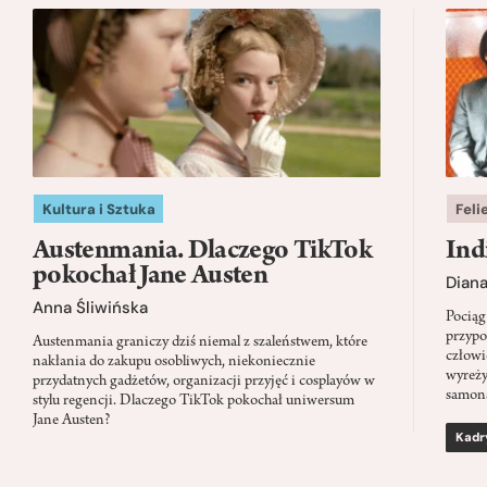
Kultura i Sztuka
Feli
Austenmania. Dlaczego TikTok
Ind
pokochał Jane Austen
Dian
Anna Śliwińska
Pociąg
przypo
Austenmania graniczy dziś niemal z szaleństwem, które
człowi
nakłania do zakupu osobliwych, niekoniecznie
wyreży
przydatnych gadżetów, organizacji przyjęć i cosplayów w
samon
stylu regencji. Dlaczego TikTok pokochał uniwersum
Jane Austen?
Kadr