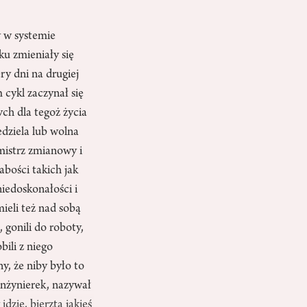
y w systemie
u zmieniały się
ry dni na drugiej
 cykl zaczynał się
ch dla tegoż życia
edziela lub wolna
 mistrz zmianowy i
abości takich jak
iedoskonałości i
ieli też nad sobą
 gonili do roboty,
bili z niego
y, że niby było to
nżynierek, nazywał
dzie, bierzta jakieś