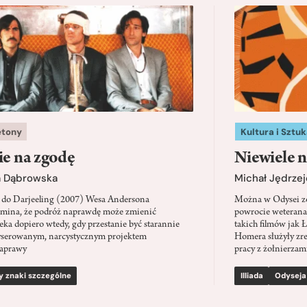
etony
Kultura i Sztuk
ie na zgodę
Niewiele n
a Dąbrowska
Michał Jędrzej
 do Darjeeling (2007) Wesa Andersona
Można w Odysei zo
mina, że podróż naprawdę może zmienić
powrocie weterana
eka dopiero wtedy, gdy przestanie być starannie
takich filmów jak 
serowanym, narcystycznym projektem
Homera służyły zre
aprawy
pracy z żołnierzami
y znaki szczególne
Illiada
Odyseja