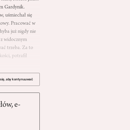
am Gardynik.
w, uśmiechał się
unkowy. Pracować w
hyba już nigdy nie
to z widocznym
wać trzeba. Za to
ości, potrafił
 się, aby kontynuuwać
łów, e-