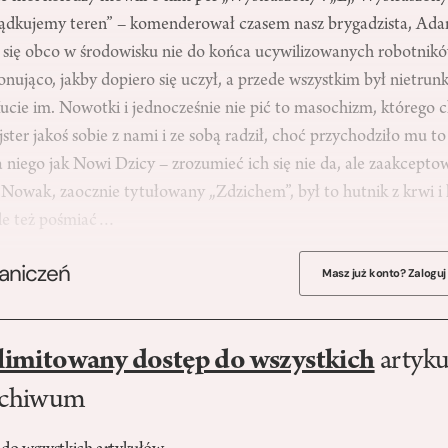
rządkujemy teren” – komenderował czasem nasz brygadzista, Ad
ł się obco w środowisku nie do końca ucywilizowanych robotnikó
konująco, jakby dopiero się uczył, a przede wszystkim był nietr
cie im. Nowotki i jednocześnie nie pić to masochizm, którego c
ter jakoś sobie z nami i ze sobą radził, choć przychodziło mu 
 niego jak Nowi Dzicy – zrozumieć ich się nie da, ale zaakcepto
Nowak, zaocznie tytułowany „Zdzichem”, był to hutnik z krwi i k
ale też pośmiać…
raniczeń
Masz już konto? Zaloguj
limitowany dostęp do wszystkich
artyku
rchiwum