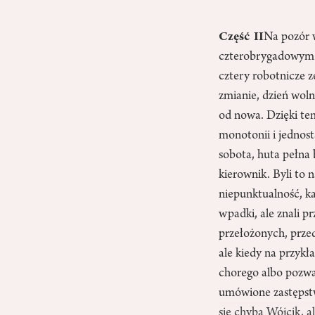
Część II
Na pozór w
czterobrygadowym. 
cztery robotnicze z
zmianie, dzień woln
od nowa. Dzięki te
monotonii i jednosta
sobota, huta pełna 
kierownik. Byli to 
niepunktualność, ka
wpadki, ale znali p
przełożonych, przed
ale kiedy na przykła
chorego albo pozwal
umówione zastępstw
się chyba Wójcik, a