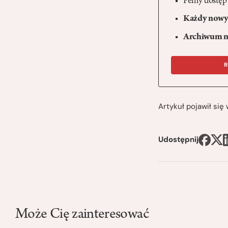
Pełny dostęp
Każdy nowy 
Archiwum n
R
Artykuł pojawił si
Udostępnij
Może Cię zainteresować