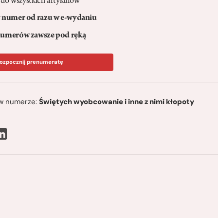
 do wszystkich artykułów
numer od razu w e-wydaniu
umerów zawsze pod ręką
ozpocznij prenumeratę
ę w numerze:
Świętych wyobcowanie i inne z nimi kłopoty