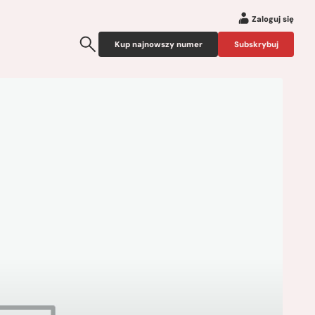
Zaloguj się
Kup najnowszy numer
Subskrybuj