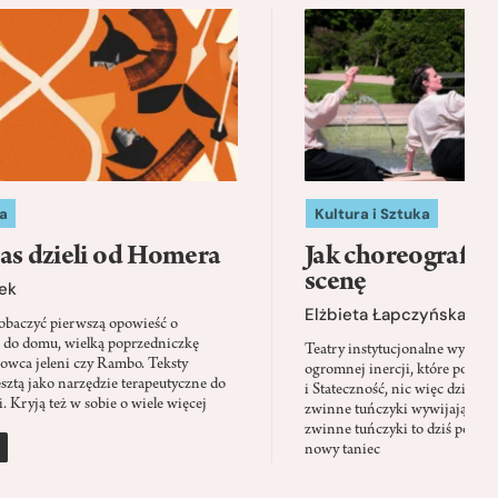
a
Kultura i Sztuka
as dzieli od Homera
Jak choreografia
scenę
ek
Elżbieta Łapczyńska
baczyć pierwszą opowieść o
 do domu, wielką poprzedniczkę
Teatry instytucjonalne wyobra
Łowca jeleni czy Rambo. Teksty
ogromnej inercji, które ponad 
sztą jako narzędzie terapeutyczne do
i Stateczność, nic więc dziwne
. Kryją też w sobie o wiele więcej
zwinne tuńczyki wywijają zach
zwinne tuńczyki to dziś perfor
nowy taniec