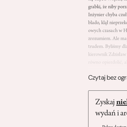
grabki, że niby po
Inżynier chyba czu
blado, klął nieprze
owych czasach w Hu
zrozumiem. Ale majs
trudem. Byliśmy dla
kierownik Zdzisław 
równo opierdolić, 
Czytaj bez og
Zyskaj
nie
wydań i a