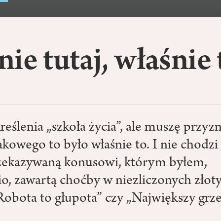
ie tutaj, właśnie 
reślenia „szkoła życia”, ale muszę przyzn
akowego to było właśnie to. I nie chodzi
zekazywaną konusowi, którym byłem,
o, zawartą choćby w niezliczonych złot
obota to głupota” czy „Największy grzec