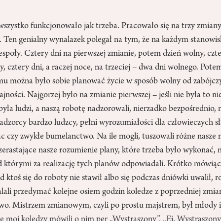
szystko funkcjonowało jak trzeba. Pracowało się na trzy zmian
Ten genialny wynalazek polegał na tym, że na każdym stanowisk
espoły. Cztery dni na pierwszej zmianie, potem dzień wolny, czte
y, cztery dni, a raczej noce, na trzeciej – dwa dni wolnego. Potem
mu można było sobie planować życie w sposób wolny od zabójczy
jności. Najgorzej było na zmianie pierwszej – jeśli nie była to ni
była ludzi, a naszą robotę nadzorowali, nierzadko bezpośrednio,
nadzorcy bardzo ludzcy, pełni wyrozumiałości dla człowieczych sł
c czy zwykłe bumelanctwo. Na ile mogli, tuszowali różne nasze n
rzerastające nasze rozumienie plany, które trzeba było wykonać, m
 którymi za realizację tych planów odpowiadali. Krótko mówiąc,
d ktoś się do roboty nie stawił albo się podczas dniówki uwalił, ro
ali przedymać kolejne osiem godzin koledze z poprzedniej zmian
o. Mistrzem zmianowym, czyli po prostu majstrem, był młody i
le moi koledzy mówili o nim per „Wystraszony”. „Ej, Wystraszony i