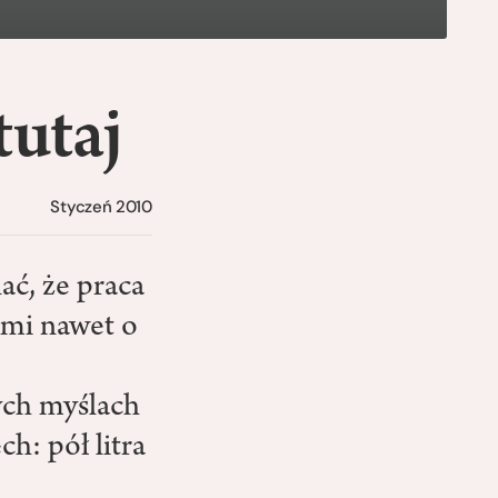
tutaj
Styczeń 2010
ać, że praca
 mi nawet o
ych myślach
h: pół litra