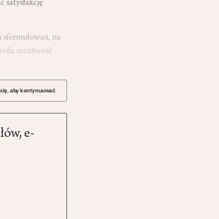
ć satysfakcję
h sformułowań, na
reśla możliwość
 się, aby kontynuuwać
łów, e-