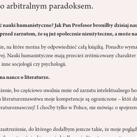
o arbitralnym paradoksem.
 nauki humanistyczne? Jak Pan Profesor broniłby dzisiaj na
rzed zarzutem, że są już społecznie nieużyteczne, a może n
ie, na które można by odpowiedzieć całą książką. Ponadto wym
ej. Nauki humanistyczne mają przecież zróżnicowany charakter 
 inne socjologii czy psychologii.
a nauce o literaturze.
żenie, bo częściowo uwalnia mnie od zarzutu intelektualnego ho
 literaturoznawstwa moje kompetencje są ograniczone – któż d
teraturoznawczej! I choćby tylko w Polsce, nie mówiąc o spojrze
zastrzeżenie, do którego dodałbym jeszcze takie, że moje poglą