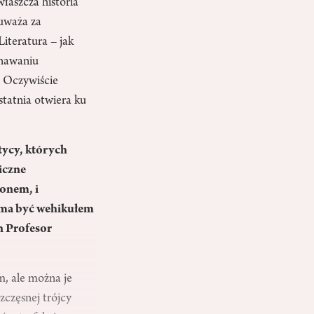
łaszcza historia
 uważa za
Literatura – jak
nawaniu
. Oczywiście
ostatnia otwiera ku
tycy, których
iczne
nonem, i
, ma być wehikułem
n Profesor
m, ale można je
zczęsnej trójcy