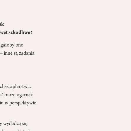
uk
awet szkodliwe?
agałoby ono
– inne są zadania
chsztaplerstwa.
ziś może ogarnąć
niu w perspektywie
dy wydadzą się