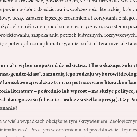
nikom staroświeckie, powiedziałbym, że literaturoznawstwo, a zw
e pewien wybór z dziedzictwa i współczesności literackiej, który
iowy, ucząc zarazem lepszego zrozumienia i korzystania z niego. 
użyć celom różnym: upodobaniom estetycznym, swoistemu poz
j projektowaniu, zaspokajaniu potrzeb ludycznych, rozrywkowych
ię z potencjału samej literatury, a nie nauki o literaturze, ale ta 
minał o wyborze spośród dziedzictwa. Ellis wskazuje, że kry
„rasa-gender-klasa”, zarzucają tego rodzaju wyborowi ideolog
 konsekwencji walczą z tym, co jest nazywane literackim ka
toria literatury – pośrednio lub wprost – ma służyć polityce
ych danego czasu (obecnie –
walce z wszelką opresją). Czy Pa
konanie?
 są w wielu wypadkach obciążone tym skrzywieniem ideologiczny
imalizować. Poza tym w odróżnieniu od przedstawicieli tej nies