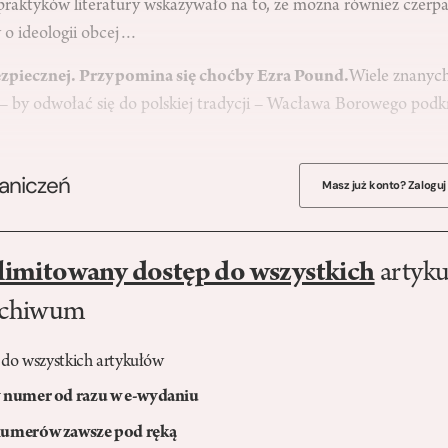
praktyków literatury wskazywało na to, że można również czerpa
w o ideologii obcej…
zpiecznej. Przypomina się choćby Ezra Pound.
Wiele znanyc
y – by odwołać się do polskiej tradycji – Wacława Borowego podk
raniczeń
Masz już konto? Zaloguj
limitowany dostęp do wszystkich
artyku
rchiwum
 do wszystkich artykułów
numer od razu w e-wydaniu
umerów zawsze pod ręką