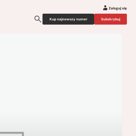
Zaloguj się
Kup najnowszy numer
Subskrybuj