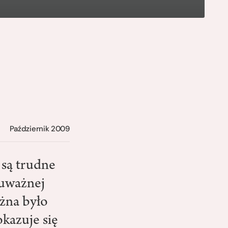
Październik 2009
 są trudne
 uważnej
żna było
okazuje się