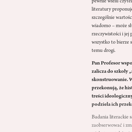
pewnie wielu czytel
literatury proponuj
szczególnie wartośc
wiadomo – może sł
rzeczywistości i je
wszystko to bierze s
temu drogi.
Pan Profesor wspo
zalicza do szkoły 
skonstruowanie. W
przekonują, że his
treści ideologiczn
podziela ich prze
Badania literackie
zaobserwować i zmin