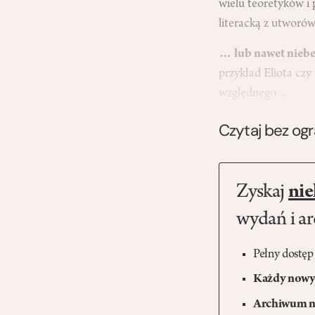
wielu teoretyków i 
literacką z utworó
… lub nawet niebe
przykład Eliota cz
względnego…
Czytaj bez og
Zyskaj
nie
wydań i a
Pełny dostęp
Każdy nowy 
Archiwum n