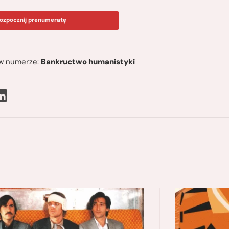
ozpocznij prenumeratę
ę w numerze:
Bankructwo humanistyki