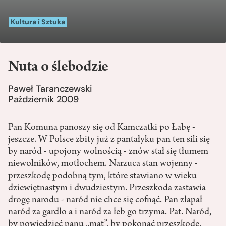
Kultura i Sztuka
Nuta o ślebodzie
Paweł Taranczewski
Październik 2009
Pan Komuna panoszy się od Kamczatki po Łabę -
jeszcze. W Polsce zbity już z pantałyku pan ten sili się
by naród - upojony wolnością - znów stał się tłumem
niewolników, motłochem. Narzuca stan wojenny -
przeszkodę podobną tym, które stawiano w wieku
dziewiętnastym i dwudziestym. Przeszkoda zastawia
drogę narodu - naród nie chce się cofnąć. Pan złapał
naród za gardło a i naród za łeb go trzyma. Pat. Naród,
by powiedzieć panu „mat”, by pokonać przeszkodę,