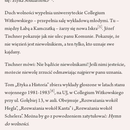
się:
Etyka Solidarności
.
Duch wolności wypełnia uniwersyteckie Collegium
Witkowskiego – przepełnia salę wykładową młodymi. Tu –
[5]
między Łabą a Kamczatką – żarzy się nowa Iskra
. Józef
Tischner pokazuje jak nie ulec panu Komunie. Pokazuje, że
nie więzień jest niewolnikiem, a ten tylko, kto uznaje swe
kajdany.
Tischner mówi: Nie bądźcie niewolnikami! Jeśli nimi jesteście,
możecie niewolę zrzucić odmawiając najpierw panu uznania.
Tom „Etyka a Historia” zbiera wykłady głoszone w latach stanu
[6]
wojennego 1981-1983
, na UJ, w Collegium Witkowskiego
przy ul. Gołębiej 13, w auli. Obejmuje „Rozważania wokół
Hegla”, „Rozważania wokół Kanta” i „Rozważania wokół
Schelera”. Można by go z powodzeniem zatytułować:
Hymn
do wolności
.