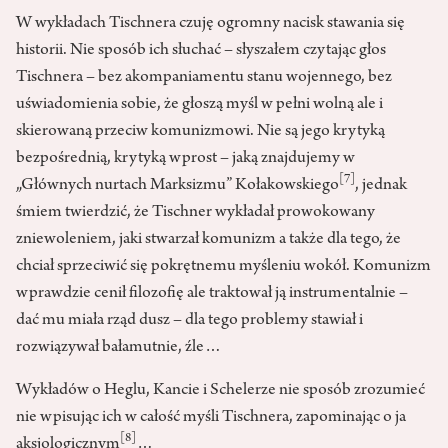
W wykładach Tischnera czuję ogromny nacisk stawania się
historii. Nie sposób ich słuchać – słyszałem czytając głos
Tischnera – bez akompaniamentu stanu wojennego, bez
uświadomienia sobie, że głoszą myśl w pełni wolną ale i
skierowaną przeciw komunizmowi. Nie są jego krytyką
bezpośrednią, krytyką wprost – jaką znajdujemy w
[7]
„Głównych nurtach Marksizmu” Kołakowskiego
, jednak
śmiem twierdzić, że Tischner wykładał prowokowany
zniewoleniem, jaki stwarzał komunizm a także dla tego, że
chciał sprzeciwić się pokrętnemu myśleniu wokół. Komunizm
wprawdzie cenił filozofię ale traktował ją instrumentalnie –
dać mu miała rząd dusz – dla tego problemy stawiał i
rozwiązywał bałamutnie, źle…
Wykładów o Heglu, Kancie i Schelerze nie sposób zrozumieć
nie wpisując ich w całość myśli Tischnera, zapominając o ja
[8]
aksjologicznym
…