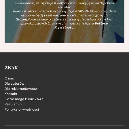
świadomość, że zgoda jest dobrowolna i mogę ją w każdej chwili
wycofać.
Administratorem danych osobowych jest SIW ZNAK sp. z o.o., dane
osobowe będą przetwarzane w celach marketingowych.
Szczegółowe zasady przetwarzania danych osobowych, w tym
przysługujących Ci prawach, można znaleźć w
Polityce
Prywatności
.
ZNAK
O nas
Dla autorów
Dla reklamodawców
Kontakt
Gdzie mogę kupić ZNAK?
Regulamin
Polityka prywatności