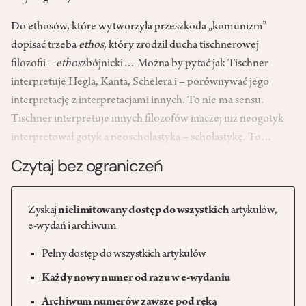
Do ethosów, które wytworzyła przeszkoda „komunizm”
dopisać trzeba
ethos
, który zrodził ducha tischnerowej
filozofii –
ethos
zbójnicki… Można by pytać jak Tischner
interpretuje Hegla, Kanta, Schelera i – porównywać jego
interpretację z interpretacjami innych. To nie ma sensu.
Tischner interpretuje innych filozofów inaczej niż neogotyk
interpretował gotyk a neoscholastyka – scholastykę. To…
Czytaj bez ograniczeń
Zyskaj
nielimitowany dostęp do wszystkich
artykułów,
e-wydań i archiwum
Pełny dostęp do wszystkich artykułów
Każdy nowy numer od razu w e-wydaniu
Archiwum numerów zawsze pod ręką