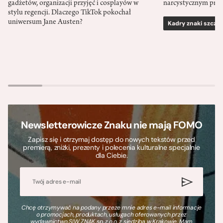
gadżetów, organizacji przyjęć i cosplayów w
narcystycznym pro
stylu regencji. Dlaczego TikTok pokochał
uniwersum Jane Austen?
Kadry znaki szcze
Newsletterowicze Znaku nie mają FOMO
Zapisz się i otrzymaj dostęp do nowych tekstów przed
premierą, zniżki, prezenty i polecenia kulturalne specjalnie
dla Ciebie.
Chcę otrzymywać na podany przeze mnie adres e-mail informacje
o promocjach, produktach, usługach oferowanych przez
wydawnictwo SIW ZNAK sp. z o.o. z siedzibą w Krakowie. Mam