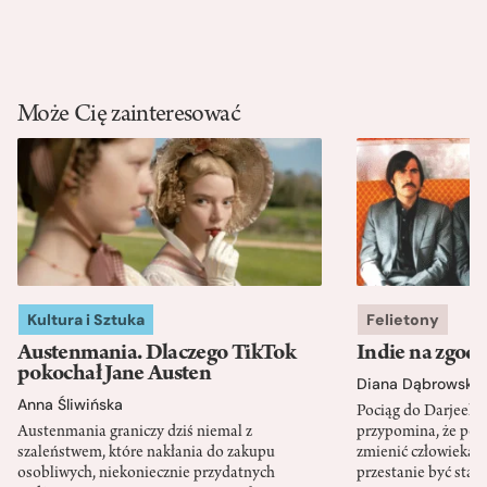
Może Cię zainteresować
Kultura i Sztuka
Felietony
Austenmania. Dlaczego TikTok
Indie na zgod
pokochał Jane Austen
Diana Dąbrowska
Anna Śliwińska
Pociąg do Darjeeli
Austenmania graniczy dziś niemal z
przypomina, że po
szaleństwem, które nakłania do zakupu
zmienić człowieka d
osobliwych, niekoniecznie przydatnych
przestanie być sta