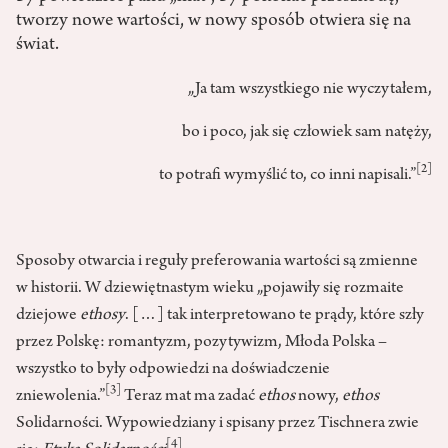
tworzy nowe wartości, w nowy sposób otwiera się na
świat.
„Ja tam wszystkiego nie wyczytałem,
bo i poco, jak się człowiek sam natęży,
[2]
to potrafi wymyślić to, co inni napisali.”
Sposoby otwarcia i reguły preferowania wartości są zmienne
w historii. W dziewiętnastym wieku „pojawiły się rozmaite
dziejowe
ethosy
. […] tak interpretowano te prądy, które szły
przez Polskę: romantyzm, pozytywizm, Młoda Polska –
wszystko to były odpowiedzi na doświadczenie
[3]
zniewolenia.”
Teraz mat ma zadać
ethos
nowy,
ethos
Solidarności. Wypowiedziany i spisany przez Tischnera zwie
[4]