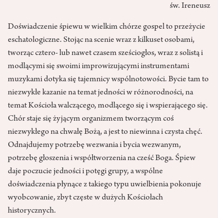
św. Ireneusz
Doświadczenie śpiewu w wielkim chórze gospel to przeżycie
eschatologiczne. Stojąc na scenie wraz z kilkuset osobami,
tworząc cztero- lub nawet czasem sześciogłos, wraz z solistą i
modlącymi się swoimi improwizującymi instrumentami
muzykami dotyka się tajemnicy wspólnotowości. Bycie tam to
niezwykłe kazanie na temat jedności w różnorodności, na
temat Kościoła walczącego, modlącego się i wspierającego się.
Chór staje się żyjącym organizmem tworzącym coś
niezwykłego na chwałę Bożą, a jest to niewinna i czysta chęć.
Odnajdujemy potrzebę wezwania i bycia wezwanym,
potrzebę głoszenia i współtworzenia na cześć Boga. Śpiew
daje poczucie jedności i potęgi grupy, a wspólne
doświadczenia płynące z takiego typu uwielbienia pokonuje
wyobcowanie, zbyt częste w dużych Kościołach
historycznych.