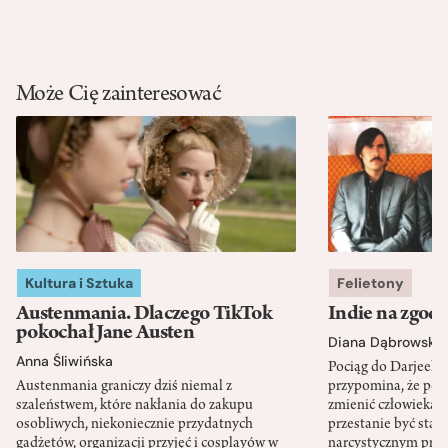
Może Cię zainteresować
Kultura i Sztuka
Felietony
Austenmania. Dlaczego TikTok
Indie na zgod
pokochał Jane Austen
Diana Dąbrowska
Anna Śliwińska
Pociąg do Darjeeli
Austenmania graniczy dziś niemal z
przypomina, że po
szaleństwem, które nakłania do zakupu
zmienić człowieka d
osobliwych, niekoniecznie przydatnych
przestanie być sta
gadżetów, organizacji przyjęć i cosplayów w
narcystycznym pro