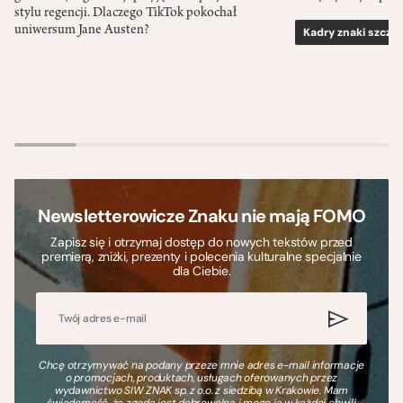
stylu regencji. Dlaczego TikTok pokochał
uniwersum Jane Austen?
Kadry znaki szcze
Newsletterowicze Znaku nie mają FOMO
Zapisz się i otrzymaj dostęp do nowych tekstów przed
premierą, zniżki, prezenty i polecenia kulturalne specjalnie
dla Ciebie.
Chcę otrzymywać na podany przeze mnie adres e-mail informacje
o promocjach, produktach, usługach oferowanych przez
wydawnictwo SIW ZNAK sp. z o.o. z siedzibą w Krakowie. Mam
świadomość, że zgoda jest dobrowolna i mogę ją w każdej chwili