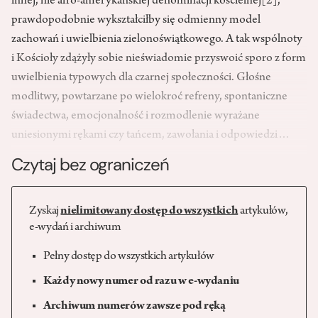
innej, nie afro-amerykańskiej denominacji kościelnej
[2]
,
prawdopodobnie wykształciłby się odmienny model
zachowań i uwielbienia zielonoświątkowego. A tak wspólnoty
i Kościoły zdążyły sobie nieświadomie przyswoić sporo z form
uwielbienia typowych dla czarnej społeczności. Głośne
modlitwy, powtarzane po wielokroć refreny, spontaniczne
świadectwa, emocjonalność i rozmodlenie wyrażane
uniesionymi rękami czy tańcem, zawołania i odpowiedzi…
Czytaj bez ograniczeń
Zyskaj
nielimitowany dostęp do wszystkich
artykułów,
e-wydań i archiwum
Pełny dostęp do wszystkich artykułów
Każdy nowy numer od razu w e-wydaniu
Archiwum numerów zawsze pod ręką