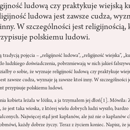
gijność ludową czy praktykuje wiejską k
eligijność ludowa jest zawsze cudza, wyzn
inny. W szczególności jest religijnością, 
przypisuje polskiemu ludowi.
adycją pojęcia – „religijność ludowa”, „religijność wiejska”, „kul
 do ludzkiego doświadczenia, pobrzmiewają w nich jakieś fałszyw
iałby o sobie, że wyznaje religijność ludową czy praktykuje wiejsk
est zawsze cudza, wyznaje ją zawsze ktoś inny. W szczególności jes
ent przypisuje polskiemu ludowi.
nia kobieta leżała w łóżku, a ja trzymałem jej dłoń
[1]
. Mówiła: Z
, że jest taka wioska, z której wielu dobrych ludzi wyszło, bardzo
łconych. Najwięcej stąd jest kapłanów, ale już nie o kapłanów c
e obmówi, każdy dobrze życzy. Teraz z życiem koniec. Napisz, że j