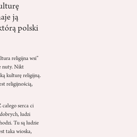
ulturę
aje ją
którą polski
tura religijna wsi”
e nuty. Nikt
ą kulturę religijną.
t religijnością,
 całego serca ci
 dobrych, ludzi
hodzi. Tu są ludzie
est taka wioska,