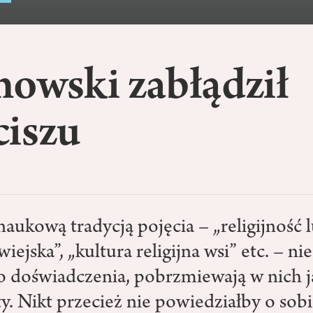
nowski zabłądził
ciszu
aukową tradycją pojęcia – „religijność 
wiejska”, „kultura religijna wsi” etc. – ni
o doświadczenia, pobrzmiewają w nich j
y. Nikt przecież nie powiedziałby o sobi