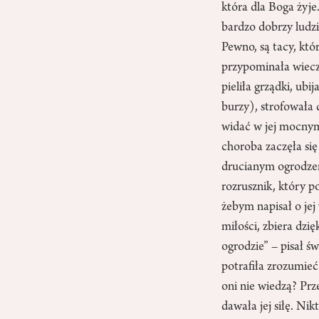
która dla Boga żyje.
bardzo dobrzy ludzie
Pewno, są tacy, któ
przypominała wiecz
pieliła grządki, ubi
burzy), strofowała 
widać w jej mocnym,
choroba zaczęła się
drucianym ogrodzeni
rozrusznik, który p
żebym napisał o jej
miłości, zbiera dzi
ogrodzie” – pisał 
potrafiła zrozumieć
oni nie wiedzą? Prz
dawała jej siłę. Nik