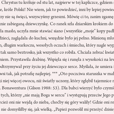
 Chrystus tu króluje od stu lat, najpierw w tej kapliczce, gdziem 
, króle Polski! Nie wiem, jak to powiedzieć, inni by lepiej powied
rzy nie są święci, wszyscyśmy grzeszni. Mówię ci to, zanim zgasn
nie zabieganą dziewczynkę. Co ranek szła dziarskim krokiem do
jała masło, uczyła mnie stawiać siano (wszystkie „moje” kopy padł
dzieci, zaglądała do kuchni, wszędzie było jej pełno. Minioną mł
 długim warkoczu, wesołych oczach i śmiechu, który nagle wypeł
 tak samo beztrosko, jak wszystko co robiła. Chciała zebrać kwiat
em. Przystawiła drabinę. Wspięła się i runęła z wysokości na le
odtrzymywał przy życiu jej dziewczęce serce. Myślała, że umiera i
 wsi tak, jak potrafię najlepiej. *** „Oto poczciwa staruszka w m
ęki niej więcej owocu, niż światły uczony, który zgłębił tajemnice
św. Bonawentura (Gilson 1988: 53). Dla babci wierzyć było czym
 tych, którzy „nie mają Boga w sercu” i występują przeciw Jego
ecież oni nie wejdą do nieba, choćby się góry waliły! Gdzie oni 
t nie domyśliłby się, jak wielką. „Papież pozwolił mi przeżyć dzisie