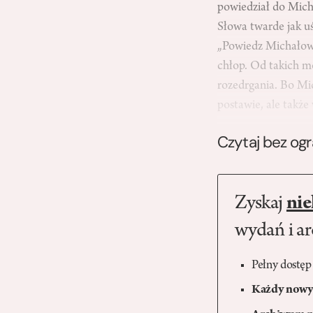
powiedział do Micha
Słowa twarde jak uś
„Powiedz Michałowi 
chłop. Od takich mo
rozedrgania. Bo Mic
postawie, ale także
Czytaj bez og
Zyskaj
nie
wydań i a
Pełny dostęp
Każdy nowy 