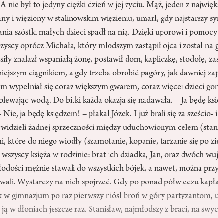
 A nie był to jedyny ciężki dzień w jej życiu. Mąż, jeden z najwi
ny i więziony w stalinowskim więzieniu, umarł, gdy najstarszy sy
nia szóstki małych dzieci spadł na nią. Dzięki uporowi i pomocy
szyscy oprócz Michała, który młodszym zastąpił ojca i został na
iły znalazł wspaniałą żonę, postawił dom, kapliczkę, stodołę, zas
iejszym ciągnikiem, a gdy trzeba obrobić pagóry, jak dawniej za
om wypełniał się coraz większym gwarem, coraz więcej dzieci gon
oblewając wodą. Do bitki każda okazja się nadawała. – Ja będę ks
 Nie, ja będę księdzem! – płakał Józek. I już brali się za sześcio- 
 widzieli żadnej sprzeczności między uduchowionym celem (stan
, które do niego wiodły (szamotanie, kopanie, tarzanie się po zi
 wszyscy księża w rodzinie: brat ich dziadka, Jan, oraz dwóch w
łodości mężnie stawali do wszystkich bójek, a nawet, można prz
wali. Wystarczy na nich spojrzeć. Gdy po ponad półwieczu kapła
k w gimnazjum po raz pierwszy niósł broń w góry partyzantom, u
 ją w dłoniach jeszcze raz. Stanisław, najmłodszy z braci, na sw