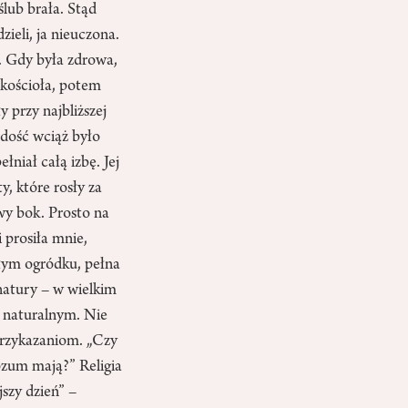
ślub brała. Stąd
zieli, ja nieuczona.
ę. Gdy była zdrowa,
 kościoła, potem
y przy najbliższej
odość wciąż było
niał całą izbę. Jej
y, które rosły za
wy bok. Prosto na
 prosiła mnie,
ałym ogródku, pełna
 natury – w wielkim
ś naturalnym. Nie
 przykazaniom. „Czy
rozum mają?” Religia
jszy dzień” –