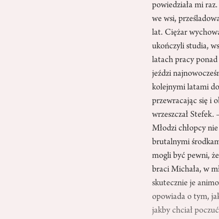
powiedziała mi raz.
we wsi, prześladowa
lat. Ciężar wychowa
ukończyli studia, w
latach pracy ponad s
jeździ najnowocześn
kolejnymi latami d
przewracając się i 
wrzeszczał Stefek. –
Młodzi chłopcy nie
brutalnymi środkami
mogli być pewni, że
braci Michała, w m
skutecznie je animo
opowiada o tym, ja
jakby chciał poczuć