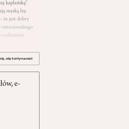
zę kapłańską”.
ają męską łzę.
– że jest dobry
czy emocjonalnego
o codziennej
 się, aby kontynuuwać
łów, e-