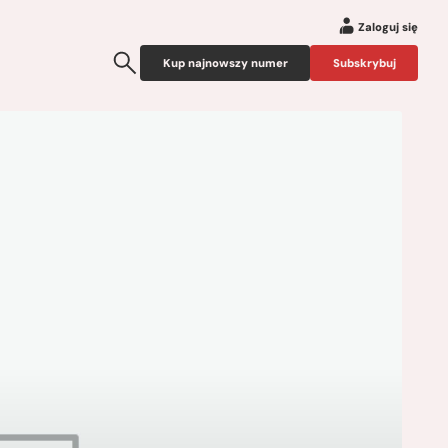
Zaloguj się
Kup najnowszy numer
Subskrybuj