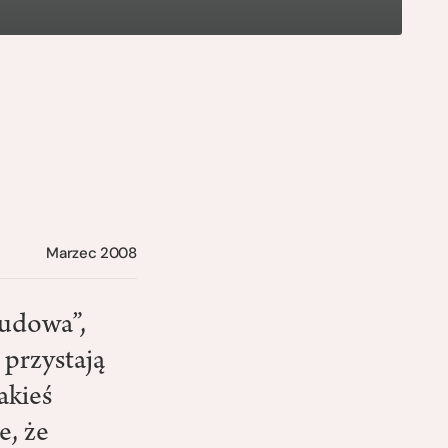
Marzec 2008
ludowa”,
e przystają
akieś
e, że