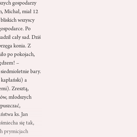
ększych gospodarzy
n, Michał, miał 12
 bliskich wszyscy
 gospodarce. Po
adził cały sad. Dziś
przęga konia. Z
iło po pokojach,
iędzem! –
i siedmioletnie bary.
 kapłański) a
emi). Zresztą,
ujów, młodszych
ypuszczać,
ństwa ks. Jan
śmiecha się tak,
ych prymicjach