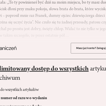
ła: „To ty powinieneś być dziś na moim miejscu, bo ty masz dus
cisk dłoni przy znaku pokoju, słowa brata do brata, które wycisk
– poprosił mnie raz Franek, dumny ojciec dziewięciorga dzieci 
żna się uczyć życia”. Nie czuło się tu żadnej przesady, patosu 
hał po prostu jest dobry, święty chłop. Widać to nie tylko w jeg
 w takim szczególe, że przez ostatnie pół…
raniczeń
Masz już konto? Zaloguj
limitowany dostęp do wszystkich
artyku
rchiwum
 do wszystkich artykułów
numer od razu w e-wydaniu