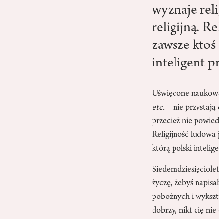
wyznaje reli
religijną. R
zawsze ktoś 
inteligent 
Uświęcone naukową tr
etc.
– nie przystają
przecież nie powiedz
Religijność ludowa j
którą polski intelig
Siedemdziesięciolet
życzę, żebyś napisał
pobożnych i wykszta
dobrzy, nikt cię ni