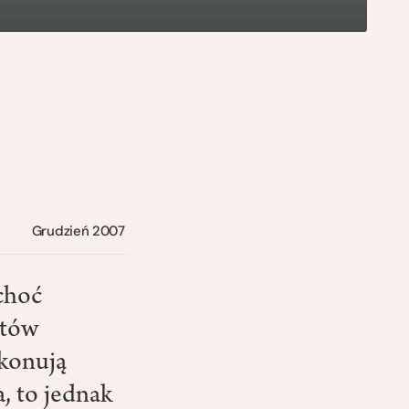
Grudzień 2007
choć
stów
ekonują
, to jednak