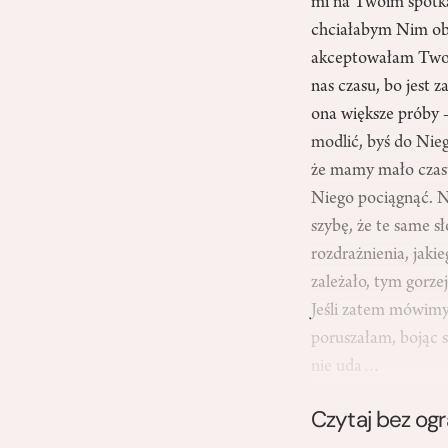
mi na Twoim spotka
chciałabym Nim obd
akceptowałam Twoją
nas czasu, bo jest 
ona większe próby –
modlić, byś do Nie
że mamy mało czasu
Niego pociągnąć. Ni
szybę, że te same s
rozdrażnienia, jaki
zależało, tym gorze
Jeśli zatem mówimy
poruszałam, bojąc 
nie uda…
Czytaj bez og