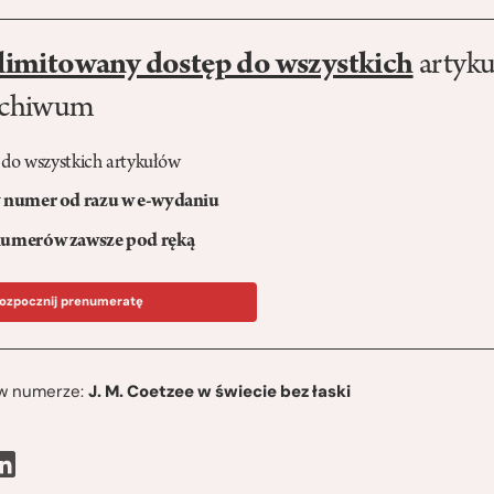
limitowany dostęp do wszystkich
artyku
rchiwum
 do wszystkich artykułów
numer od razu w e-wydaniu
umerów zawsze pod ręką
ozpocznij prenumeratę
ę w numerze:
J. M. Coetzee w świecie bez łaski