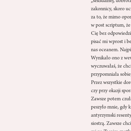
„seksualnej, dobrot
zakonnicy, skoro uc
za to, że mimo opo
w post scriptum, że
Cię bez odpowiedzi,
pisać mi wprost i b
nas oceanem. Najpi
Wynikało ono z wew
wyczuwałaś, że chc
przypomniała sobie
Przez wszystkie dor
czy przy okazji spo
Zawsze potem czuł
peszyło mnie, gdy k
antyrzymski resent
siostrą. Zawsze chci