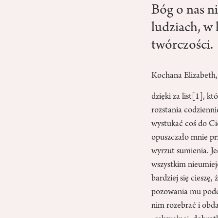
Bóg o nas ni
ludziach, w 
twórczości.
Kochana Elizabeth,
dzięki za list
[1]
, kt
rozstania codzienni
wystukać coś do Ci
opuszczało mnie prz
wyrzut sumienia. Je
wszystkim nieumiej
bardziej się cieszę,
pozowania mu podcz
nim rozebrać i obd