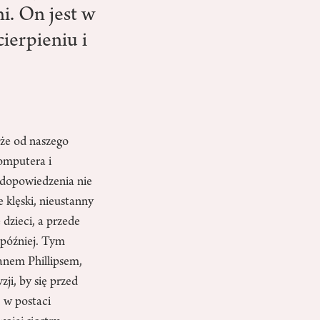
i. On jest w
cierpieniu i
 że od naszego
komputera i
edopowiedzenia nie
 klęski, nieustanny
dzieci, a przede
 później. Tym
panem Phillipsem,
i, by się przed
]
w postaci