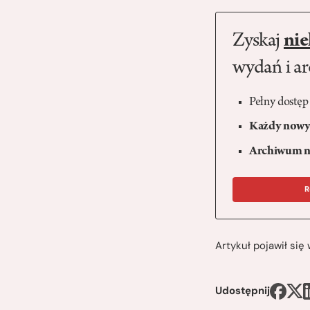
Zyskaj
nie
wydań i a
Pełny dostęp
Każdy nowy 
Archiwum n
R
Artykuł pojawił si
Udostępnij