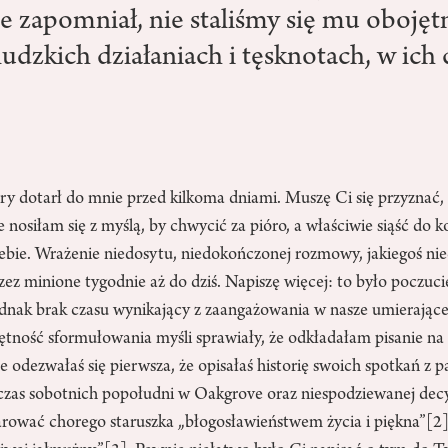
e zapomniał, nie staliśmy się mu obojętn
ludzkich działaniach i tęsknotach, w ich 
óry dotarł do mnie przed kilkoma dniami. Muszę Ci się przyznać,
e nosiłam się z myślą, by chwycić za pióro, a właściwie siąść do 
ebie. Wrażenie niedosytu, niedokończonej rozmowy, jakiegoś ni
ez minione tygodnie aż do dziś. Napiszę więcej: to było poczucie
dnak brak czasu wynikający z zaangażowania w nasze umierające 
ętność sformułowania myśli sprawiały, że odkładałam pisanie na
 że odezwałaś się pierwsza, że opisałaś historię swoich spotkań z 
as sobotnich popołudni w Oakgrove oraz niespodziewanej decyzj
arować chorego staruszka „błogosławieństwem życia i piękna”
[2