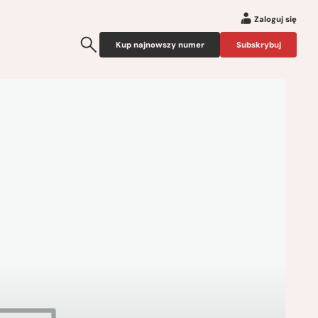
Zaloguj się
Kup najnowszy numer
Subskrybuj