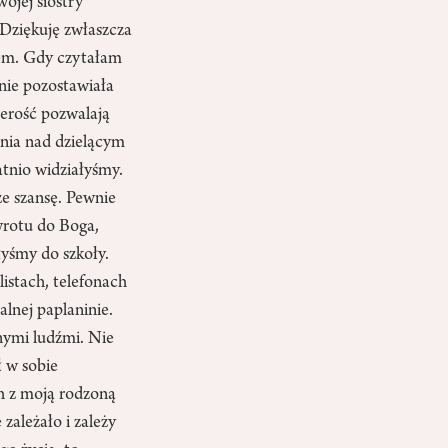
ojej siostry
 Dziękuję zwłaszcza
rem. Gdy czytałam
nie pozostawiała
zerość pozwalają
enia nad dzielącym
atnio widziałyśmy.
e szansę. Pewnie
wrotu do Boga,
łyśmy do szkoły.
listach, telefonach
alnej paplaninie.
ymi ludźmi. Nie
ł w sobie
h z moją rodzoną
 zależało i zależy