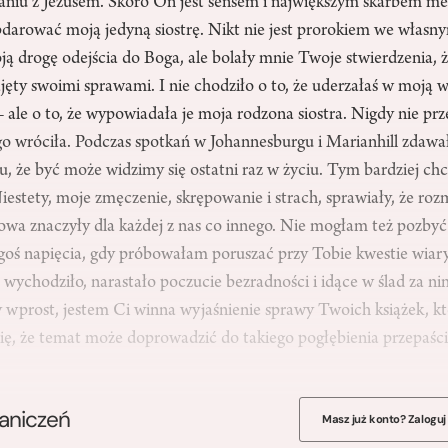
niu z Jezusem. Skoro On jest sensem i największym skarbem meg
arować moją jedyną siostrę. Nikt nie jest prorokiem we własn
 drogę odejścia do Boga, ale bolały mnie Twoje stwierdzenia, ż
zajęty swoimi sprawami. I nie chodziło o to, że uderzałaś w moją 
 ale o to, że wypowiadała je moja rodzona siostra. Nigdy nie pr
go wróciła. Podczas spotkań w Johannesburgu i Marianhill zdawa
, że być może widzimy się ostatni raz w życiu. Tym bardziej ch
estety, moje zmęczenie, skrępowanie i strach, sprawiały, że ro
łowa znaczyły dla każdej z nas co innego. Nie mogłam też pozby
egoś napięcia, gdy próbowałam poruszać przy Tobie kwestie wiary
j wychodziło, narastało poczucie bezradności i idące w ślad za 
 wprost, jestem Ci winna wyjaśnienie sprawy Twoich książek, któ
się, że temat może doprowadzić do takiego pogłębienia przepaśc
raniczeń
Masz już konto? Zaloguj