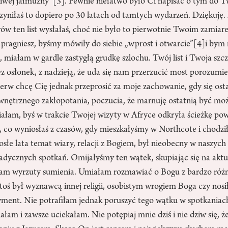
liwej jałmużny”
[3]
. Pewnie niełatwo było Ci napisać o tym do Tw
zyniłaś to dopiero po 30 latach od tamtych wydarzeń. Dziękuję.
rów ten list wysłałaś, choć nie było to pierwotnie Twoim zamia
 pragniesz, byśmy mówiły do siebie „wprost i otwarcie”
[4]
i bym 
 miałam w gardle zastygłą grudkę szlochu. Twój list i Twoja szc
ez osłonek, z nadzieją, że uda się nam przerzucić most porozumi
erw chcę Cię jednak przeprosić za moje zachowanie, gdy się ost
nętrznego zakłopotania, poczucia, że marnuję ostatnią być moż
iałam, byś w trakcie Twojej wizyty w Afryce odkryła ścieżkę po
, co wyniosłaś z czasów, gdy mieszkałyśmy w Northcote i chodzi
osłe lata temat wiary, relacji z Bogiem, był nieobecny w naszych 
radycznych spotkań. Omijałyśmy ten wątek, skupiając się na aktu
am wyrzuty sumienia. Umiałam rozmawiać o Bogu z bardzo różn
toś był wyznawcą innej religii, osobistym wrogiem Boga czy nosi
yment. Nie potrafiłam jednak poruszyć tego wątku w spotkaniac
ałam i zawsze uciekałam. Nie potępiaj mnie dziś i nie dziw się, że