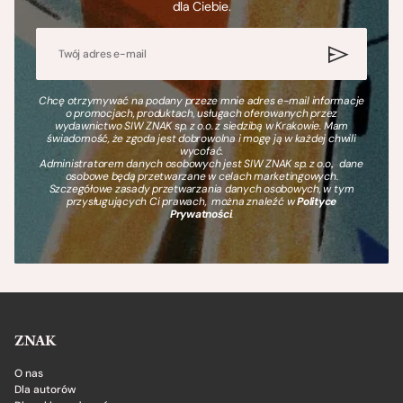
dla Ciebie.
Chcę otrzymywać na podany przeze mnie adres e-mail informacje
o promocjach, produktach, usługach oferowanych przez
wydawnictwo SIW ZNAK sp. z o.o. z siedzibą w Krakowie. Mam
świadomość, że zgoda jest dobrowolna i mogę ją w każdej chwili
wycofać.
Administratorem danych osobowych jest SIW ZNAK sp. z o.o., dane
osobowe będą przetwarzane w celach marketingowych.
Szczegółowe zasady przetwarzania danych osobowych, w tym
przysługujących Ci prawach, można znaleźć w
Polityce
Prywatności
.
ZNAK
O nas
Dla autorów