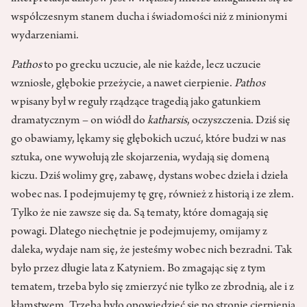
współczesnym stanem ducha i świadomości niż z minionymi
wydarzeniami.
Pathos
to po grecku uczucie, ale nie każde, lecz uczucie
wzniosłe, głębokie przeżycie, a nawet cierpienie.
Pathos
wpisany był w reguły rządzące tragedią jako gatunkiem
dramatycznym – on wiódł do
katharsis
, oczyszczenia. Dziś się
go obawiamy, lękamy się głębokich uczuć, które budzi w nas
sztuka, one wywołują złe skojarzenia, wydają się domeną
kiczu. Dziś wolimy grę, zabawę, dystans wobec dzieła i dzieła
wobec nas. I podejmujemy tę grę, również z historią i ze złem.
Tylko że nie zawsze się da. Są tematy, które domagają się
powagi. Dlatego niechętnie je podejmujemy, omijamy z
daleka, wydaje nam się, że jesteśmy wobec nich bezradni. Tak
było przez długie lata z Katyniem. Bo zmagając się z tym
tematem, trzeba było się zmierzyć nie tylko ze zbrodnią, ale i z
kłamstwem. Trzeba było opowiedzieć się po stronie cierpienia