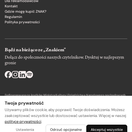
Dla reklamodawców
Kontakt
Gdzie mogę kupić ZNAK?
Regulamin
Polityka prywatności
Bądź na bieżąco ze „Znakiem”
Dołącz do społeczności naszych czytelnikow. Dysktuj w najlepszym
gronie
Dofinansowano ze środków Ministra Kultury i Dziedzictwa Narodowego pochodzących
z Funduszu Promocji Kultury – państwowego funduszu celowego.
Twoja prywatność
Używamy plików cookie, aby poprawić Twoje doświadczenia. Możesz
zaakceptować wszystkie lub dostosować ustawienia. Więcej w naszej
polityce prywatności
.
A
A
Wydawca: SIW Znak w Krakowie
Ustawienia
Odrzuć opcjonalne
Akceptuj wszystkie