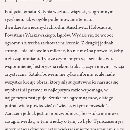
Podjęcie tematu Katynia w sztuce wiąże się z ogromnym
ryzykiem. Jak w ogóle podejmowanie tematu
dwudziestowiecznych zbrodni: Auschwitz, Holocaustu,
Powstania Warszawskiego, łagrów. Wydaje się, że wobec
ogromu zła trzeba zachować milczenie. Z drugiej jednak
strony – nie, nie wolno milczeć, bo nie można pozwolić, żeby
o złu zapomniano. Tyle że czym innym są – świadectwo,
wspomnienie, historyczna rekonstrukcja, czym innym – wizja
artystyczna. Sztuka bowiem nie tylko informuje, ale nade
wszystko kreuje obraz, który siłą sugestywności narzuca się
wyobraźni i prawdę w najlepszym razie wspomaga, w
najgorszym zastępuje. Sztuka ma ogromną moc, dlatego
potrafi wiele powiedzieć o świecie, w tym o przeszłości.
Zarazem jednak jest to moc zwodnicza, bo sztuka nie może
zastąpić wiedzy, w tym wiedzy o tym, co było. Tymczasem jej
interpretacja dziejów jest w większej mierze zmaganiem się ze