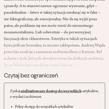
i prawdy. A to stanowi zawsze ogromne wyzwanie, gdyż –
paradoksalnie – łatwo w takiej sytuacji omsknąć się w fałsz –
nie faktograficzny, ale emocjonalny. Nie da się wyjść poza
patos, ale poddanie się mu może wieść do nieznośnego
monumentalizmu. Lub odwrotnie – do perwersyjnej
fascynacji złem i kłamstwem. Estetyka w takich sytuacjach
bywa jeśli nie bezradna, to mocno zakłopotana. Andrzej Wajda
przez lata nosił się z zamiarem zrobienia filmu o Katyniu. Był
jednym z tych, których zbrodnia sowiecka dotknęła osobiście,
bo na Wschodzie zginął jego ojciec (jak się…
Czytaj bez ograniczeń
Zyskaj
nielimitowany dostęp do wszystkich
artykułów,
e-wydań i archiwum
Pełny dostęp do wszystkich artykułów