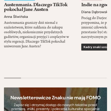
Austenmania. Dlaczego TikTok
Indie na zgod
pokochał Jane Austen
Diana Dąbrowska
Anna Śliwińska
Pociąg do Darjeeli
Austenmania graniczy dziś niemal z
przypomina, że po
szaleństwem, które nakłania do zakupu
zmienić człowieka d
osobliwych, niekoniecznie przydatnych
przestanie być sta
gadżetów, organizacji przyjęć i cosplayów w
narcystycznym pro
stylu regencji. Dlaczego TikTok pokochał
uniwersum Jane Austen?
Kadry znaki szcze
Newsletterowicze Znaku nie mają FOMO
Zapisz się i otrzymaj dostęp do nowych tekstów przed
premierą, zniżki, prezenty i polecenia kulturalne specjalnie